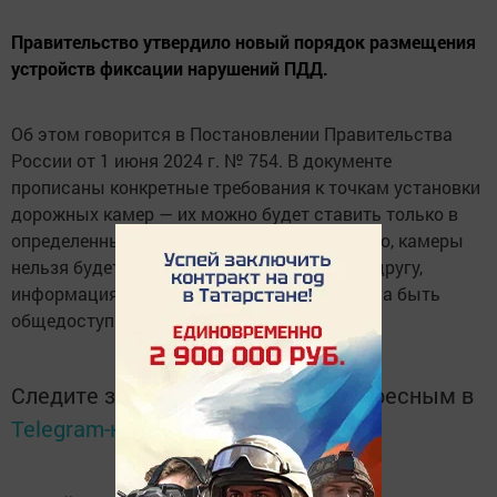
Правительство утвердило новый порядок размещения
устройств фиксации нарушений ПДД.
Об этом говорится в Постановлении Правительства
России от 1 июня 2024 г. № 754. В документе
прописаны конкретные требования к точкам установки
дорожных камер — их можно будет ставить только в
определенных законом участках. Кроме того, камеры
нельзя будет устанавливать близко друг к другу,
информация об их местонахождении должна быть
общедоступна и размещена на сайте МВД.
Следите за самым важным и интересным в
Telegram-канале
Татмедиа