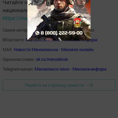
Читайте новости Татарстана в
национальном мессенджере MАХ:
https://max.ru/tatmedia
Самое интересное в наших социальных сетях:
ВКонтакте:
Мензелинск news - Мензеля-информ
MAX:
Новости Мензелинска - Мензеля онлайн
Одноклассники:
ok.ru/menzelinsk
Telegram-канал:
Мензелинск news - Мензеля-информ
Перейти на страницу новости