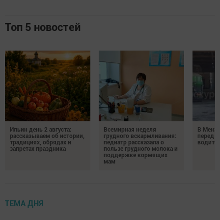
Топ 5 новостей
Ильин день 2 августа:
Всемирная неделя
В Менз
рассказываем об истории,
грудного вскармливания:
перед с
традициях, обрядах и
педиатр рассказала о
водител
запретах праздника
пользе грудного молока и
поддержке кормящих
мам
ТЕМА ДНЯ