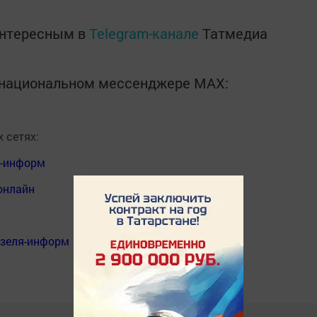
интересным в
Telegram-канале
Татмедиа
в национальном мессенджере MАХ:
 сетях:
я-информ
онлайн
нзеля-информ