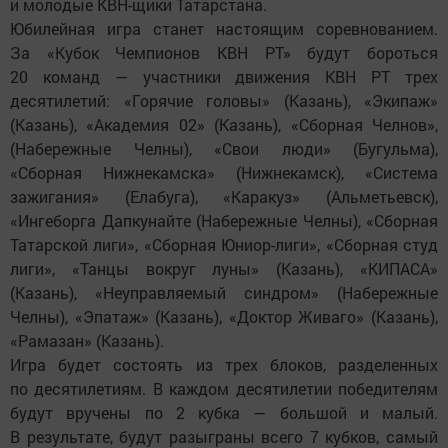
и молодые КВН-щики Татарстана.
Юбилейная игра станет настоящим соревнованием.
За «Кубок Чемпионов КВН РТ» будут бороться
20 команд — участники движения КВН РТ трех
десятилетий: «Горячие головы» (Казань), «Экипаж»
(Казань), «Академия 02» (Казань), «Сборная Челнов»,
(Набережные Челны), «Свои люди» (Бугульма),
«Сборная Нижнекамска» (Нижнекамск), «Система
зажигания» (Елабуга), «Каракуз» (Альметьевск),
«Ингеборга Дапкунайте (Набережные Челны), «Сборная
Татарской лиги», «Сборная Юниор-лиги», «Сборная студ
лиги», «Танцы вокруг луны» (Казань), «КИПАСА»
(Казань), «Неуправляемый синдром» (Набережные
Челны), «Эпатаж» (Казань), «Доктор Живаго» (Казань),
«Рамазан» (Казань).
Игра будет состоять из трех блоков, разделенных
по десятилетиям. В каждом десятилетии победителям
будут вручены по 2 кубка — большой и малый.
В результате, будут разыграны всего 7 кубков, самый