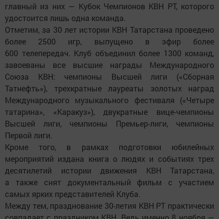
главный из них — Кубок Чемпионов КВН РТ, которого
удостоится лишь одна команда.
Отметим, за 30 лет истории КВН Татарстана проведено
более 2500 игр, выпущено в эфир более
600 телепередач. Клуб объединил более 1300 команд,
завоеваны все высшие награды Международного
Союза КВН: чемпионы Высшей лиги («Сборная
Татнефть»), трехкратные лауреаты золотых наград
Международного музыкального фестиваля («Четыре
татарина», «Каракуз»), двукратные вице-чемпионы
Высшей лиги, чемпионы Премьер-лиги, чемпионы
Первой лиги.
Кроме того, в рамках подготовки юбилейных
мероприятий издана книга о людях и событиях трех
десятилетий истории движения КВН Татарстана,
а также снят документальный фильм с участием
самых ярких представителей Клуба.
Между тем, празднование 30-летия КВН РТ практически
совпадает с праздником КВН. Ведь именно 8 ноября —