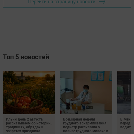
Перейти на страницу новости
Топ 5 новостей
Ильин день 2 августа:
Всемирная неделя
В Менз
рассказываем об истории,
грудного вскармливания:
перед с
традициях, обрядах и
педиатр рассказала о
водител
запретах праздника
пользе грудного молока и