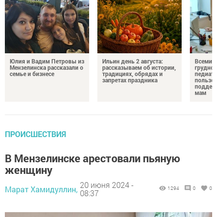
Юлия и Вадим Петровы из
Ильин день 2 августа:
Всемир
Мензелинска рассказали о
рассказываем об истории,
грудног
семье и бизнесе
традициях, обрядах и
педиатр
запретах праздника
пользе 
поддер
мам
ПРОИСШЕСТВИЯ
В Мензелинске арестовали пьяную
женщину
20 июня 2024 -
Марат Хамидуллин,
1294
0
0
08:37