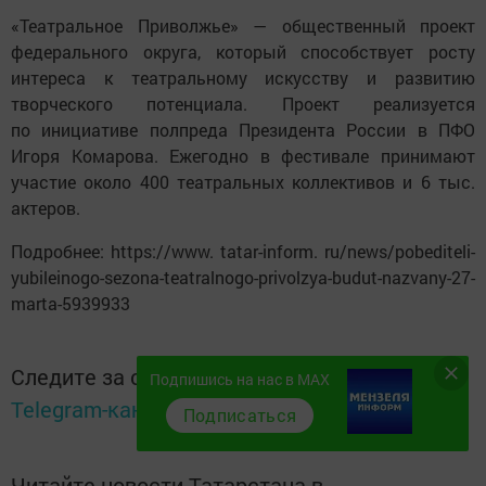
«Театральное Приволжье» — общественный проект
федерального округа, который способствует росту
интереса к театральному искусству и развитию
творческого потенциала. Проект реализуется
по инициативе полпреда Президента России в ПФО
Игоря Комарова. Ежегодно в фестивале принимают
участие около 400 театральных коллективов и 6 тыс.
актеров.
Подробнее: https://www. tatar-inform. ru/news/pobediteli-
yubileinogo-sezona-teatralnogo-privolzya-budut-nazvany-27-
marta-5939933
Следите за самым важным и интересным в
Подпишись на нас в MAX
Telegram-канале
Татмедиа
Подписаться
Читайте новости Татарстана в