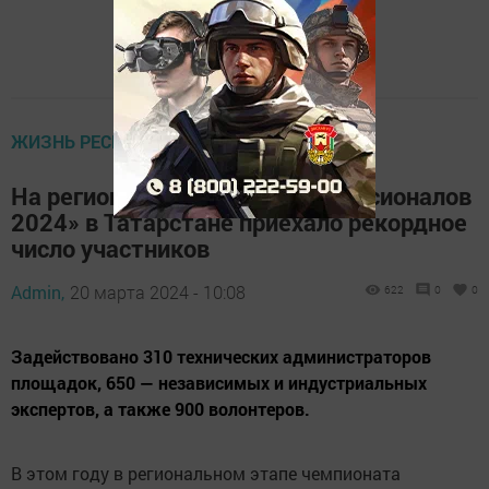
ЖИЗНЬ РЕСПУБЛИКИ
На региональный этап «Профессионалов
2024» в Татарстане приехало рекордное
число участников
Admin,
20 марта 2024 - 10:08
622
0
0
Задействовано 310 технических администраторов
площадок, 650 — независимых и индустриальных
экспертов, а также 900 волонтеров.
В этом году в региональном этапе чемпионата