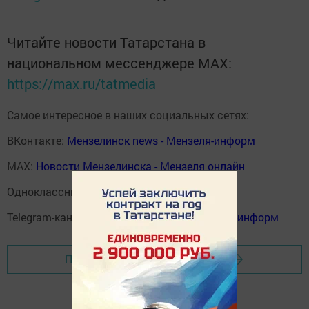
Читайте новости Татарстана в
национальном мессенджере MАХ:
https://max.ru/tatmedia
Самое интересное в наших социальных сетях:
ВКонтакте:
Мензелинск news - Мензеля-информ
MAX:
Новости Мензелинска - Мензеля онлайн
Одноклассники:
ok.ru/menzelinsk
Telegram-канал:
Мензелинск news - Мензеля-информ
Перейти на страницу новости