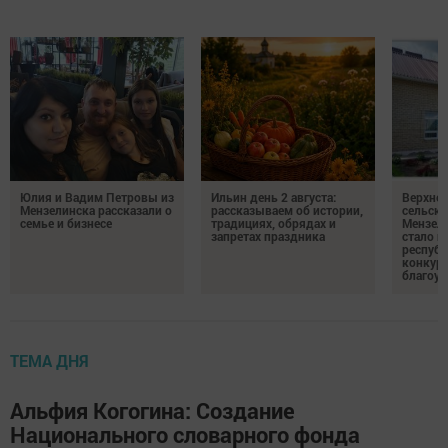
Юлия и Вадим Петровы из
Ильин день 2 августа:
Верхне
Мензелинска рассказали о
рассказываем об истории,
сельско
семье и бизнесе
традициях, обрядах и
Мензели
запретах праздника
стало п
республ
конкурс
благоус
ТЕМА ДНЯ
Альфия Когогина: Создание
Национального словарного фонда