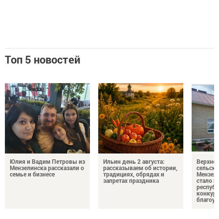
Топ 5 новостей
Юлия и Вадим Петровы из
Ильин день 2 августа:
Верхне
Мензелинска рассказали о
рассказываем об истории,
сельско
семье и бизнесе
традициях, обрядах и
Мензели
запретах праздника
стало п
республ
конкурс
благоус