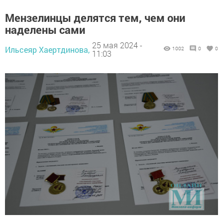
Мензелинцы делятся тем, чем они
наделены сами
25 мая 2024 -
Ильсеяр Хаертдинова,
1002
0
0
11:03