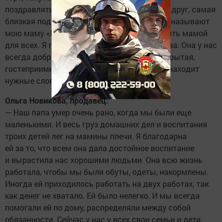
поздравлять. Для меня мама — это лучший друг, самая
близкая подруга. Даже сейчас мои подруги называют
мою маму «Мама Зуля», у неё призвание быть мамой
для всех. Я горжусь ей. И это не просто слова. Она у нас
всегда доброжелательная, отзывчивая, открытая,
гостеприимная. Для детей и внуков всегда находит
нужные слова. Мы ее очень любим.
Ольга Новикова, продавец:
— Наш папа умер очень рано, когда мы были еще
маленькими. И весь груз домашних дел и воспитания
троих детей лег на мамины плечи. Я благодарна
ей за то, что всем она дала достойное воспитание
и вырастила нас хорошими людьми. Она всю жизнь
работала, чтобы мы были обуты, одеты, накормлены.
Иногда ей приходилось работать на двух работах, так
как денег не хватало. Ей было нелегко. И мы всегда
помогали ей по дому, распределяли между собой
обязанности. Сейчас у нас у всех свои семьи и дети,