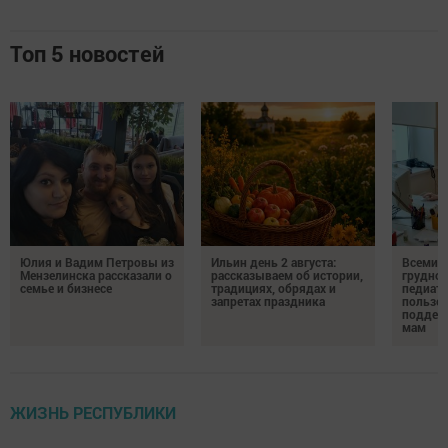
Топ 5 новостей
Юлия и Вадим Петровы из
Ильин день 2 августа:
Всемир
Мензелинска рассказали о
рассказываем об истории,
грудног
семье и бизнесе
традициях, обрядах и
педиатр
запретах праздника
пользе 
поддер
мам
ЖИЗНЬ РЕСПУБЛИКИ