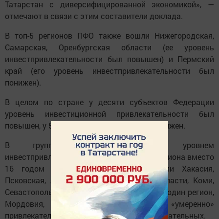
Татарстан с диверсифицированной экономикой», —
отмечают в связи с этим составители доклада.
В топ-5 регионов ПФО также вошли Нижегородская,
Самарская, Оренбургская области (ее уровень
инвестпривлекательности был повышен) и Пермский
край (его уровень инвестпривлекательности был
понижен).
В целом по стране у десяти субъектов Федерации
уровень инвестиционной привлекательности был
повышен, у 50 — подтвержден, а у 25 — понижен.
В группах с «умеренным» уровнем
инвестпривлекательности оказались 23 региона вместо
16 годом ранее (их список пополнили Хакасия,
Псковская, Архангельская и Тверская области, Коми,
Севастополь, Еврейская АО и Крым). Лишь один регион,
Мордовия, перешел из числа «умеренно»
привлекательных в число «средне» привлекательных.