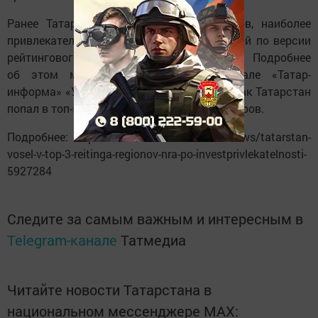
Ранее Татарстан вошел в топ-5 регионов, наиболее
привлекательных для вложения инвестиций по версии
рейтингового агентства «Эксперт РА». Подробнее
об этом можно прочитать в материале «Татар-
информа» «Умение и желание работать»: как Татарстан
попал в топ-5 лучших регионов для инвесторов.
Подробнее: https://www. tatar-inform. ru/news/tatarstan-
vosel-v-top-3-reitinga-regionov-nra-po-investprivlekatelnosti-
5927284
Следите за самым важным и интересным в
Telegram-канале
Татмедиа
Читайте новости Татарстана в
национальном мессенджере MАХ: