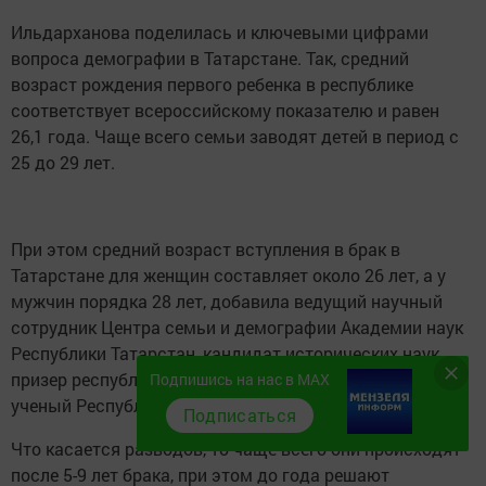
Ильдарханова поделилась и ключевыми цифрами
вопроса демографии в Татарстане. Так, средний
возраст рождения первого ребенка в республике
соответствует всероссийскому показателю и равен
26,1 года. Чаще всего семьи заводят детей в период с
25 до 29 лет.
При этом средний возраст вступления в брак в
Татарстане для женщин составляет около 26 лет, а у
мужчин порядка 28 лет, добавила ведущий научный
сотрудник Центра семьи и демографии Академии наук
Республики Татарстан, кандидат исторических наук,
призер республиканского конкурса «Лучший молодой
Подпишись на нас в MAX
ученый Республики Татарстан – 2022»
Гузель Ершова.
Подписаться
Что касается разводов, то чаще всего они происходят
после 5-9 лет брака, при этом до года решают