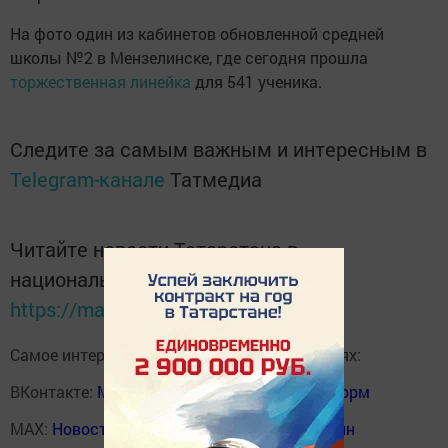
На фото один из кабинетов обновленной средней
школы №2 в Мензелинске, где сегодня прошла
торжественная линейка
для 541 ученика.
Следите за самым важным и интересным в
Telegram-канале
Татмедиа
Читайте новости Татарстана в
национальном мессенджере MАХ:
https://max.ru/tatmedia
Самое интересное в наших социальных сетях:
ВКонтакте:
Мензелинск news - Мензеля-информ
MAX:
Новости Мензелинска - Мензеля онлайн