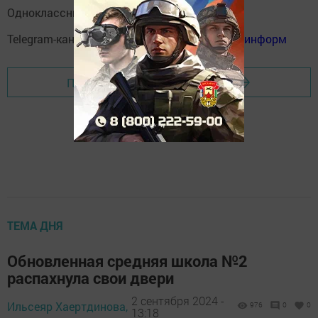
Одноклассники:
ok.ru/menzelinsk
Telegram-канал:
Мензелинск news - Мензеля-информ
Перейти на страницу новости
ТЕМА ДНЯ
Обновленная средняя школа №2
распахнула свои двери
2 сентября 2024 -
Ильсеяр Хаертдинова,
976
0
0
13:18