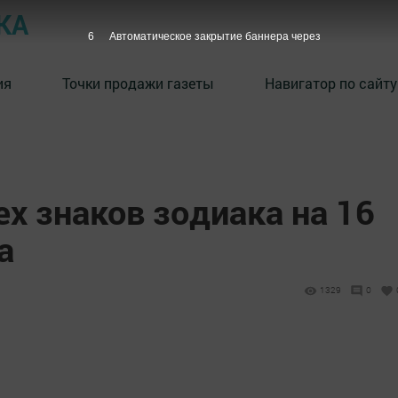
КА
5
Автоматическое закрытие баннера через
ия
Точки продажи газеты
Навигатор по сайту
ех знаков зодиака на 16
а
1329
0