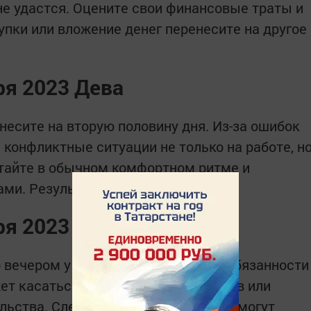
не удастся. Оцените свои финансовые траты и
упки или вложение денег перенесите на другое
ря 2023 Дева
несите на вторую половину дня. Из-за ошибок
 конфликтные ситуации не только на работе, н
ботайте в обычном комфортном ритме и
ми. Результаты вас порадуют.
ря 2023 Весы
о вечером у Весов появятся новые обязанности
ет касаться ваших рабочих вопросов или
ьства. Следите за самочувствием, могут