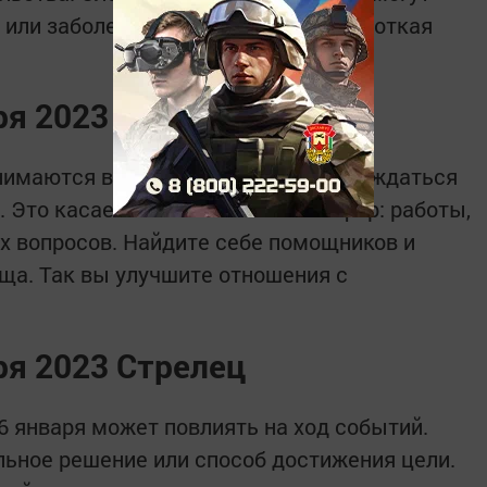
или заболевания. Не исключена короткая
ря 2023 Скорпион
имаются в одиночку, могут сопровождаться
 Это касается всех жизненных сфер: работы,
х вопросов. Найдите себе помощников и
ща. Так вы улучшите отношения с
ря 2023 Стрелец
 января может повлиять на ход событий.
ьное решение или способ достижения цели.