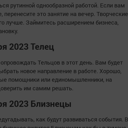
ься рутинной однообразной работой. Если вам
 перенесите это занятие на вечер. Творческие
го лучше. Займитесь расширением бизнеса,
ановку.
ря 2023 Телец
сопровождать Тельцов в этот день. Вам будет
ыбрать новое направление в работе. Хорошо,
рные помощники или единомышленники, на
доверить им самим решать.
аря 2023 Близнецы
дугадывать, как будут развиваться события. 
е будущее видится Близнецам как бы в тумане.