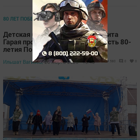
80 ЛЕТ ПОБЕДЫ
Детская библиотека имени Рашита
Гарая провела мероприятие в честь 80-
летия Победы
Ильшат Вагизов,
26 марта 2025 - 13:40
580
0
0