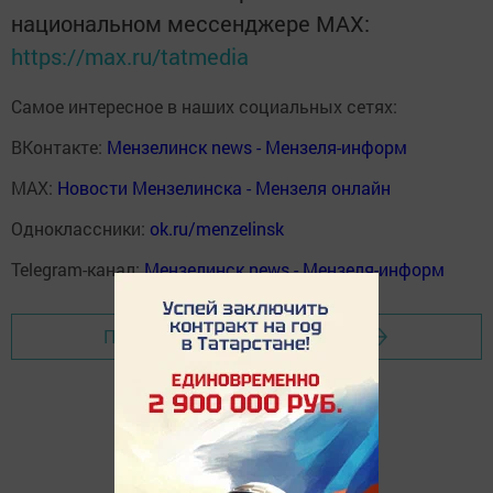
национальном мессенджере MАХ:
https://max.ru/tatmedia
Самое интересное в наших социальных сетях:
ВКонтакте:
Мензелинск news - Мензеля-информ
MAX:
Новости Мензелинска - Мензеля онлайн
Одноклассники:
ok.ru/menzelinsk
Telegram-канал:
Мензелинск news - Мензеля-информ
Перейти на страницу новости