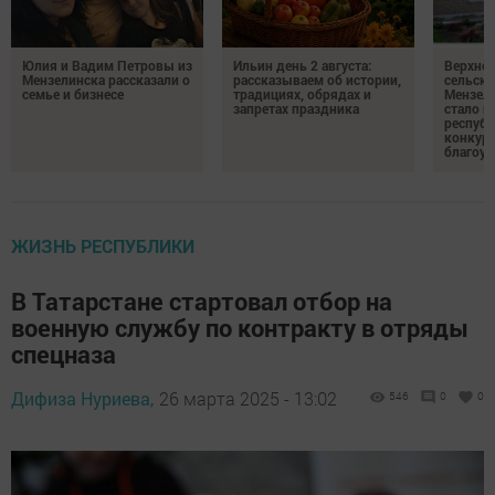
Юлия и Вадим Петровы из
Ильин день 2 августа:
Верхне
Мензелинска рассказали о
рассказываем об истории,
сельско
семье и бизнесе
традициях, обрядах и
Мензели
запретах праздника
стало п
республ
конкурс
благоус
ЖИЗНЬ РЕСПУБЛИКИ
В Татарстане стартовал отбор на
военную службу по контракту в отряды
спецназа
Дифиза Нуриева,
26 марта 2025 - 13:02
546
0
0