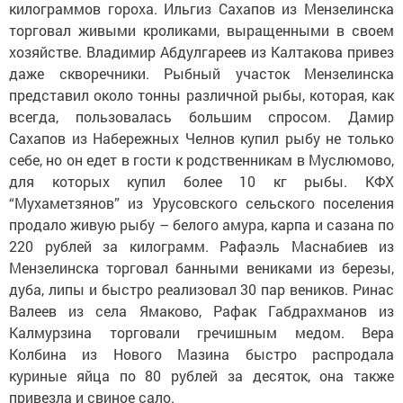
килограммов гороха. Ильгиз Сахапов из Мензелинска
торговал живыми кроликами, выращенными в своем
хозяйстве. Владимир Абдулгареев из Калтакова привез
даже скворечники. Рыбный участок Мензелинска
представил около тонны различной рыбы, которая, как
всегда, пользовалась большим спросом. Дамир
Сахапов из Набережных Челнов купил рыбу не только
себе, но он едет в гости к родственникам в Муслюмово,
для которых купил более 10 кг рыбы. КФХ
“Мухаметзянов” из Урусовского сельского поселения
продало живую рыбу – белого амура, карпа и сазана по
220 рублей за килограмм. Рафаэль Маснабиев из
Мензелинска торговал банными вениками из березы,
дуба, липы и быстро реализовал 30 пар веников. Ринас
Валеев из села Ямаково, Рафак Габдрахманов из
Калмурзина торговали гречишным медом. Вера
Колбина из Нового Мазина быстро распродала
куриные яйца по 80 рублей за десяток, она также
привезла и свиное сало.