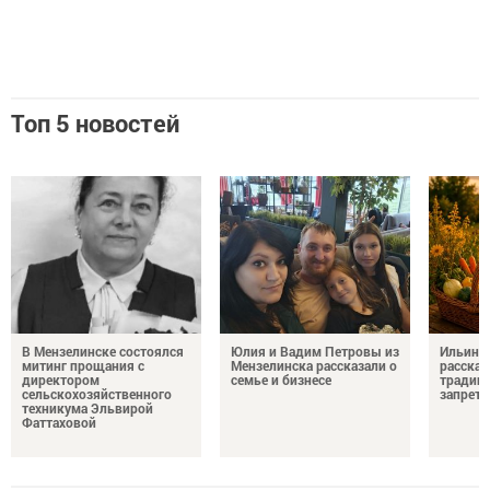
Топ 5 новостей
В Мензелинске состоялся
Юлия и Вадим Петровы из
Ильин д
митинг прощания с
Мензелинска рассказали о
рассказ
директором
семье и бизнесе
традици
сельскохозяйственного
запрета
техникума Эльвирой
Фаттаховой