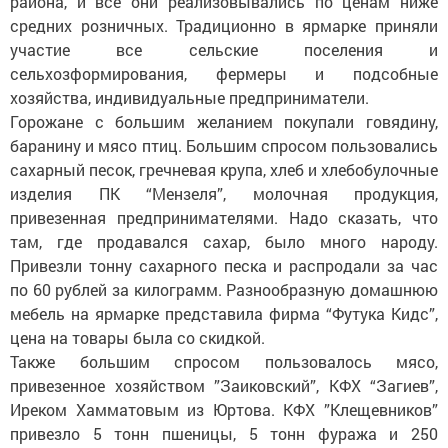
района, и все они реализовывались по ценам ниже
средних розничных. Традиционно в ярмарке приняли
участие все сельские поселения и
сельхозформирования, фермеры и подсобные
хозяйства, индивидуальные предприниматели.
Горожане с большим желанием покупали говядину,
баранину и мясо птиц. Большим спросом пользовались
сахарный песок, гречневая крупа, хлеб и хлебобулочные
изделия ПК “Мензеля”, молочная продукция,
привезенная предпринимателями. Надо сказать, что
там, где продавался сахар, было много народу.
Привезли тонну сахарного песка и распродали за час
по 60 рублей за килограмм. Разнообразную домашнюю
мебель на ярмарке представила фирма “Футука Кидс”,
цена на товары была со скидкой.
Также большим спросом пользовалось мясо,
привезенное хозяйством ”Заиковский”, КФХ “Загиев”,
Иреком Хамматовым из Юртова. КФХ ”Клещевников”
привезло 5 тонн пшеницы, 5 тонн фуража и 250