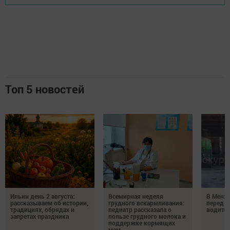
Топ 5 новостей
Ильин день 2 августа:
Всемирная неделя
В Менз
рассказываем об истории,
грудного вскармливания:
перед с
традициях, обрядах и
педиатр рассказала о
водител
запретах праздника
пользе грудного молока и
поддержке кормящих
мам