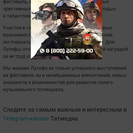
фестиваль, который является одним из самых
престижных музыкальных событий для молодых
и талантливых участников.
Участие в таком мероприятии открывает новые
возможности для юных исполнителей, позволяя
им показать свои таланты широкой публике. Для
Латифы это приглашение стало заслуженной наградой
за ее труд и талант в области музыки.
Мы желаем Латифе не только успешного выступления
на фестивале, но и незабываемых впечатлений, новых
знакомств и возможностей для развития своего
музыкального потенциала.
Следите за самым важным и интересным в
Telegram-канале
Татмедиа