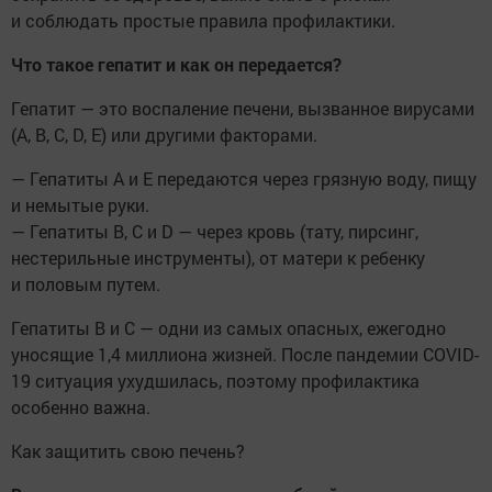
и соблюдать простые правила профилактики.
Что такое гепатит и как он передается?
Гепатит — это воспаление печени, вызванное вирусами
(A, B, C, D, E) или другими факторами.
— Гепатиты A и E передаются через грязную воду, пищу
и немытые руки.
— Гепатиты B, C и D — через кровь (тату, пирсинг,
нестерильные инструменты), от матери к ребенку
и половым путем.
Гепатиты B и C — одни из самых опасных, ежегодно
уносящие 1,4 миллиона жизней. После пандемии COVID-
19 ситуация ухудшилась, поэтому профилактика
особенно важна.
Как защитить свою печень?