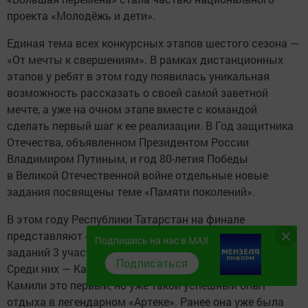
проекта «Молодёжь и дети».
Единая тема всех конкурсных этапов шестого сезона —
«От мечты к свершениям». В рамках дистанционных
этапов у ребят в этом году появилась уникальная
возможность рассказать о своей самой заветной
мечте, а уже на очном этапе вместе с командой
сделать первый шаг к ее реализации. В Год защитника
Отечества, объявленном Президентом России
Владимиром Путиным, и год 80-летия Победы
в Великой Отечественной войне отдельные новые
задания посвящены теме «Памяти поколений».
В этом году Республики Татарстан на финале
представляют 4 участника. По итогам конкурсных
Подпишись на нас в MAX
заданий 3 участника стали победителями.
Подписаться
Среди них — Камиля Зиязиева, ученица СОШ № 2. Для
Камили это первый, но уже такой успешный опыт
отдыха в легендарном «Артеке». Ранее она уже была