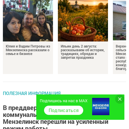
Юлия и Вадим Петровы из
Ильин день 2 августа:
Верхне
Мензелинска рассказали о
рассказываем об истории,
сельско
семье и бизнесе
традициях, обрядах и
Мензели
запретах праздника
стало п
республ
конкурс
благоус
ПОЛЕЗНАЯ ИНФОРМАЦИЯ
Подпишись на нас в MAX
В преддверии Нового года
Подписаться
коммунальные службы города
Мензелинск перешли на усиленный
режим работы