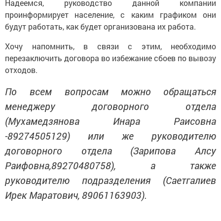
Надеемся, руководство данной компании
проинформирует население, с каким графиком они
будут работать, как будет организована их работа.
Хочу напомнить, в связи с этим, необходимо
перезаключить договора во избежание сбоев по вывозу
отходов.
По всем вопросам
можно
обращаться
м
енеджер
у
договорного отдела
(
Мухамедзянова Инара Раисовна
-
89274505129
) или же р
уководител
ю
договорного отдела
(
Зарипова Алсу
Раифовна
,
89270480758
), а также
р
уководител
ю
подразделения
(
Саетгалиев
Ирек Маратович
,
89061163903
).