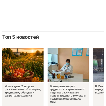
Топ 5 новостей
Ильин день 2 августа:
Всемирная неделя
В Менз
рассказываем об истории,
грудного вскармливания:
перед с
традициях, обрядах и
педиатр рассказала о
водител
запретах праздника
пользе грудного молока и
поддержке кормящих
мам