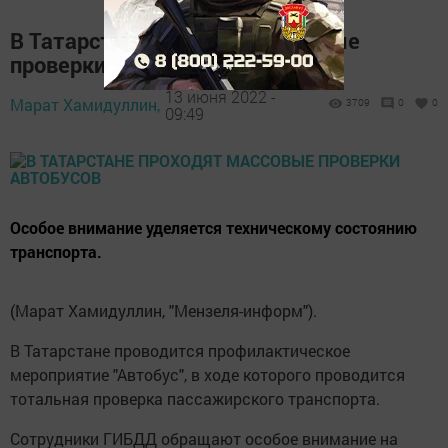
В Татарстане проходят массовые
проверки автобусов
13 июня 2022 -
Марат Хамидуллин,
3709
0
0
09:49
Особое внимание уделяется техническому состоянию
транспорта.
(Марат Хамидуллин, "Мензеля-информ").
В Татарстане проводится профилактическое
мероприятие "Автобус", в ходе которого проводится
тотальная проверка пассажирского транспорта.
Сотрудники ГИБДД обращают особое внимание на