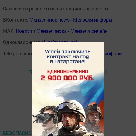
Самое интересное в наших социальных сетях:
ВКонтакте:
Мензелинск news - Мензеля-информ
MAX:
Новости Мензелинска - Мензеля онлайн
Одноклассники:
ok.ru/menzelinsk
Telegram-канал:
Мензелинск news - Мензеля-информ
Перейти на страницу новости
БЕЗОПАСНОСТЬ НА ДОРОГЕ