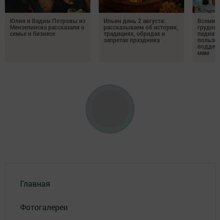
Юлия и Вадим Петровы из
Ильин день 2 августа:
Всемир
Мензелинска рассказали о
рассказываем об истории,
грудног
семье и бизнесе
традициях, обрядах и
педиатр
запретах праздника
пользе 
поддер
мам
Главная
Фотогалереи