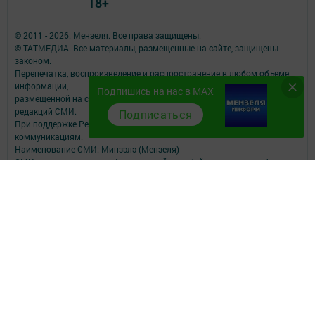
18+
© 2011 - 2026. Мензеля. Все права защищены.
© ТАТМЕДИА. Все материалы, размещенные на сайте, защищены
законом.
Перепечатка, воспроизведение и распространение в любом объеме
информации,
Подпишись на нас в MAX
размещенной на сайте, возможна только с письменного согласия
редакций СМИ.
Подписаться
При поддержке Республиканского агентства по печати и массовым
коммуникациям.
Наименование СМИ: Минзэлэ (Мензеля)
СМИ зарегистрировано Федеральной службой по надзору в сфере
связи,
информационных технологий и массовых коммуникаций
запись о регистрации СМИ ЭЛ № ФС 77 - 47617 от 06.12.2011
ФИО главного редактора: Шагиев Ильдус Ильязович
Адрес редакции: 423700, Российская Федерация, Республика
Татарстан, Мензелинский район, г. Мензелинск, ул. Тукая, д. 19
Телефон редакции: (85555) 3-26-46
Электронная почта филиала: menzela@mail.ru
Для сообщений о фактах коррупции: menzela@mail.ru
Учредитель СМИ: АО «ТАТМЕДИА»
Антикоррупционная политика