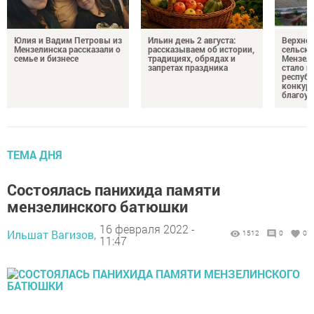
Юлия и Вадим Петровы из
Ильин день 2 августа:
Верхне
Мензелинска рассказали о
рассказываем об истории,
сельско
семье и бизнесе
традициях, обрядах и
Мензели
запретах праздника
стало п
республ
конкурс
благоус
ТЕМА ДНЯ
Состоялась панихида памяти
мензелинского батюшки
16 февраля 2022 -
Ильшат Вагизов,
1512
0
0
11:47