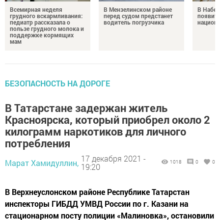
Всемирная неделя
В Мензелинском районе
В Набе
грудного вскармливания:
перед судом предстанет
появитс
педиатр рассказала о
водитель погрузчика
национ
пользе грудного молока и
поддержке кормящих
мам
БЕЗОПАСНОСТЬ НА ДОРОГЕ
В Татарстане задержан житель
Красноярска, который приобрел около 2
килограмм наркотиков для личного
потребления
17 декабря 2021 -
Марат Хамидуллин,
1018
0
0
19:20
В Верхнеуслонском районе Республике Татарстан
инспекторы ГИБДД УМВД России по г. Казани на
стационарном посту полиции «Малиновка», остановили