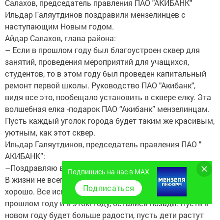
Салахов, председатель правления ПАО "АКИБАНК"
Ильдар Галяутдинов поздравили мензелинцев с
наступающим Новым годом.
Айдар Салахов, глава района:
– Если в прошлом году был благоустроен сквер для
занятий, проведения мероприятий для учащихся,
студентов, то в этом году был проведен капитальный
ремонт первой школы. Руководство ПАО "Акибанк",
видя все это, пообещало установить в сквере елку. Эта
волшебная елка -подарок ПАО “Акибанк” мензелинцам.
Пусть каждый уголок города будет таким же красивым,
уютным, как этот сквер.
Ильдар Галяутдинов, председатель правления ПАО "
АКИБАНК”:
–Поздравляю всех вас с наступающим Новым годом.
Подпишись на нас в MAX
В жизни не всегда все идеи гладко, не все получается
Подписаться
хорошо. Все испытания, которые мы прошли в
прошлом году и в этом году, остались позади. Пусть в
новом году будет больше радости, пусть дети растут