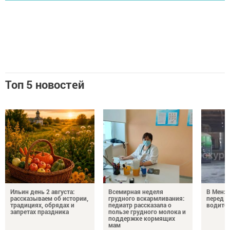
Топ 5 новостей
Ильин день 2 августа:
Всемирная неделя
В Менз
рассказываем об истории,
грудного вскармливания:
перед с
традициях, обрядах и
педиатр рассказала о
водител
запретах праздника
пользе грудного молока и
поддержке кормящих
мам