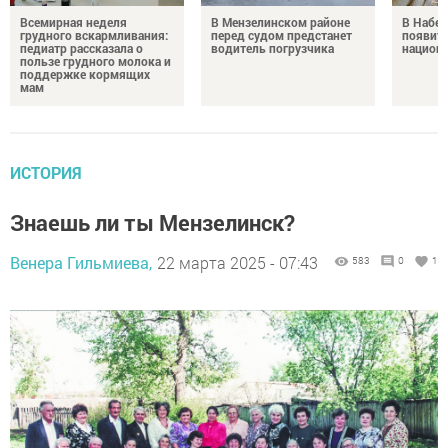
Всемирная неделя
В Мензелинском районе
В Набе
грудного вскармливания:
перед судом предстанет
появитс
педиатр рассказала о
водитель погрузчика
национ
пользе грудного молока и
поддержке кормящих
мам
ИСТОРИЯ
Знаешь ли ты Мензелинск?
Венера Гильмиева,
22 марта 2025 - 07:43
583
0
1