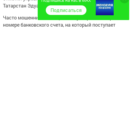
Подпишись на нас в MAX
Татарстан Эдуард Вафин.
Подписаться
Часто мошенники сообщают об устаревшей карте или
номере банковского счета, на который поступает
пенсия, и вынуждают перевести средства
на банковский счет, который сами же сообщают.
В этом случае стоит помнить, что способ доставки
пенсии всегда выбирает только сам пенсионер, подав
личное заявление в региональное Отделение
Социального фонда.
Следите за самым важным и интересным в
Telegram-канале
Татмедиа
Читайте новости Татарстана в
национальном мессенджере MАХ: