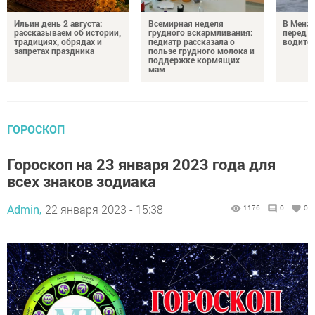
Ильин день 2 августа:
Всемирная неделя
В Менз
рассказываем об истории,
грудного вскармливания:
перед с
традициях, обрядах и
педиатр рассказала о
водител
запретах праздника
пользе грудного молока и
поддержке кормящих
мам
ГОРОСКОП
Гороскоп на 23 января 2023 года для
всех знаков зодиака
Admin,
22 января 2023 - 15:38
1176
0
0