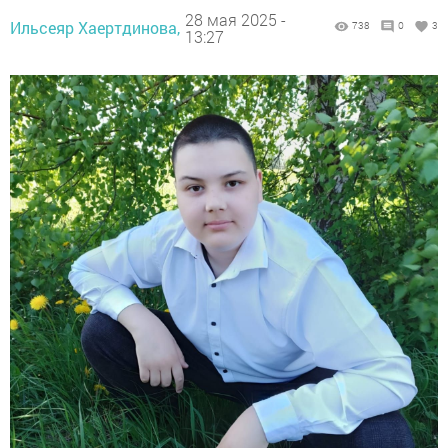
28 мая 2025 -
Ильсеяр Хаертдинова,
738
0
3
13:27