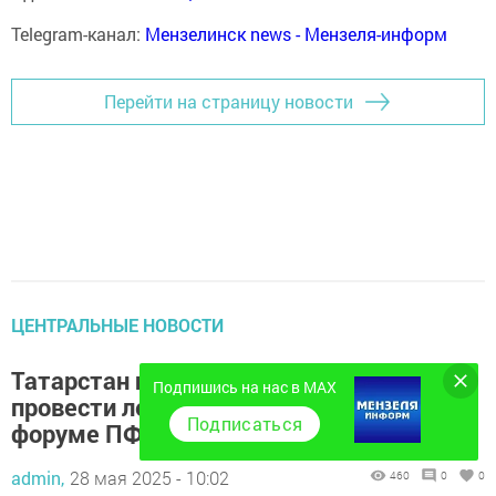
Telegram-канал:
Мензелинск news - Мензеля-информ
Перейти на страницу новости
ЦЕНТРАЛЬНЫЕ НОВОСТИ
Татарстан приглашает молодежь
Подпишись на нас в MAX
провести лето на главном Молодежном
Подписаться
форуме ПФО
admin,
28 мая 2025 - 10:02
460
0
0