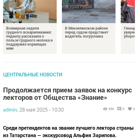
Всемирная неделя
В Мензелинском районе
Геннад
грудного вскармливания:
перед судом предстанет
уверенн
педиатр рассказала о
водитель погрузчика
убороч
пользе грудного молока и
поддержке кормящих
мам
ЦЕНТРАЛЬНЫЕ НОВОСТИ
Продолжается прием заявок на конкурс
лекторов от Общества «Знание»
admin,
28 мая 2025 - 10:30
356
0
0
Среди претендентов на звание лучшего лектора страны
из Татарстана — экскурсовод Альфия Зарипова.