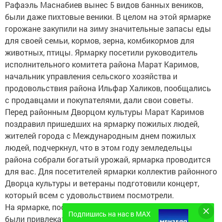
Рафаэль Маснабиев вынес 5 видов банных веников,
были даже пихтовые веники. В целом на этой ярмарке
горожане закупили на зиму значительные запасы еды
для своей семьи, кормов, зерна, комбикормов для
животных, птицы. Ярмарку посетили руководитель
исполнительного комитета района Марат Каримов,
начальник управления сельского хозяйства и
продовольствия района Ильфар Халиков, пообщались
с продавцами и покупателями, дали свои советы.
Перед районным Дворцом культуры Марат Каримов
поздравил пришедших на ярмарку пожилых людей,
жителей города с Международным днем пожилых
людей, подчеркнул, что в этом году земледельцы
района собрали богатый урожай, ярмарка проводится
для вас. Для посетителей ярмарки коллектив районного
Дворца культуры и ветераны подготовили концерт,
который всем с удовольствием посмотрели.
На ярмарке, посвященной Дню пожилых людей, цены
Подпишись на нас в MAX
были привлекательными – на 10 процентов дешевле.