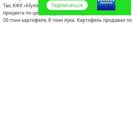
Подписаться
Так, КФХ «Муллахметов» привез молоко жирностью 4
процента по цене 60 рублей за литр, КФХ «Давлетов» –
20 тонн картофеля, 8 тонн лука. Картофель продавал по
18, лук – по 20 рублей. На ярмарке полки ломились от
сельскохозяйственной продукции.
Юрий Исламов:
– Я сам не пропускаю ни одной ярмарки, проходящей в
городе. Вот купил у хозяйства «Калмурзино» целую
ляжку говядины на 25 тысяч рублей.
Энже Сабирова:
– Эта ярмарка приурочена к Международному дню
пожилых людей, и здесь можно купить все, что душе
угодно, слава Богу. Вот я купила мясо за 460 рублей. Я
бы сказала, что такие цены – отличный подарок ко
Дню пожилых людей.
Николай Иванов:
– На ярмарку я выхожу с утра, еще до семи часов,
тогда у меня есть выбор, и до того, как народ