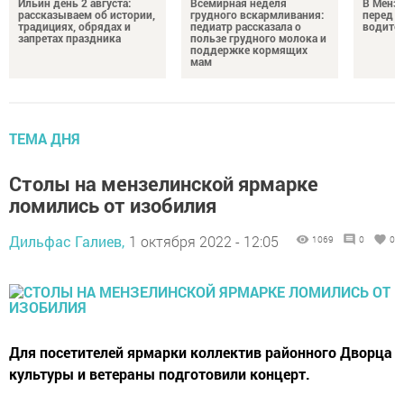
Ильин день 2 августа:
Всемирная неделя
В Менз
рассказываем об истории,
грудного вскармливания:
перед с
традициях, обрядах и
педиатр рассказала о
водител
запретах праздника
пользе грудного молока и
поддержке кормящих
мам
ТЕМА ДНЯ
Столы на мензелинской ярмарке
ломились от изобилия
Дильфас Галиев,
1 октября 2022 - 12:05
1069
0
0
Для посетителей ярмарки коллектив районного Дворца
культуры и ветераны подготовили концерт.