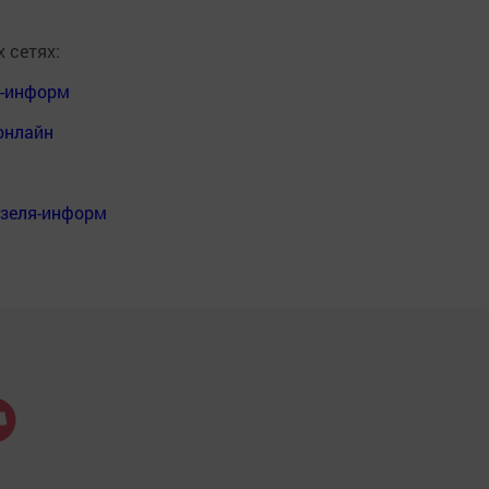
 сетях:
я-информ
онлайн
нзеля-информ