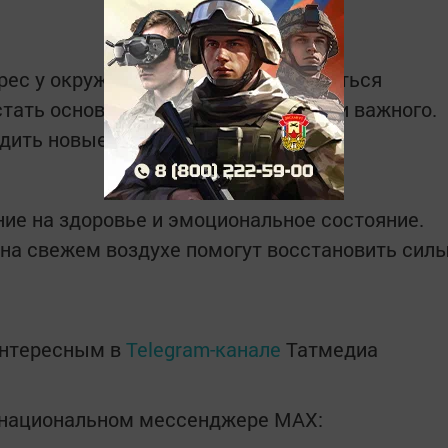
рес у окружающих. Не бойтесь делиться
ать основой для чего-то большого и важного.
дить новые связи.
ние на здоровье и эмоциональное состояние.
 на свежем воздухе помогут восстановить сил
интересным в
Telegram-канале
Татмедиа
в национальном мессенджере MАХ: