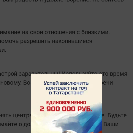
нимание на свои отношения с близкими.
помочь разрешить накопившиеся
зи.
строй заразительны! Используйте это время
 новому. Возможны интересные встречи
ять центральное место в вашем дне. Будьте
майте о долгосрочных инвестициях. Ваши