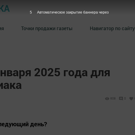
КА
4
Автоматическое закрытие баннера через
ия
Точки продажи газеты
Навигатор по сайту
января 2025 года для
иака
608
0
следующий день?