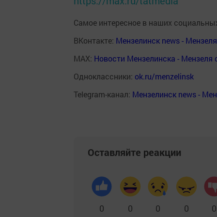
https://max.ru/tatmedia
Самое интересное в наших социальных
ВКонтакте:
Мензелинск news - Мензел
MAX:
Новости Мензелинска - Мензеля 
Одноклассники:
ok.ru/menzelinsk
Telegram-канал:
Мензелинск news - Ме
Оставляйте реакции
0
0
0
0
0