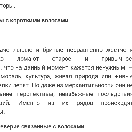
торы.
ы с короткими волосами
паче лысые и бритые несравненно жестче 
гко ломают старое и привычное
. что на данный момент кажется ненужным, 
 мораль, культура, живая природа или живы
щепки летят. Но даже из меркантильности они н
ьние перспективы, неизбежные последстви
твий. Именно из их рядов происходя
ы.
еверие связанные с волосами