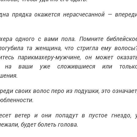
дна прядка окажется нерасчесанной — вперед
хера одного с вами пола. Помните библейско
погубила та женщина, что стригла ему волосы
итесь парикмахеру-мужчине, он может оказат
ие на ваши уже сложившиеся или тольк
шения.
реди своих волос перо из подушки, это означает
любленности.
сет ветер и они попадут в пустое гнездо, 
ежали, будет болеть голова.