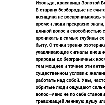
Изольда, красавица Золотой Во
В старину безбородые не счи
женщина не воспринималась т
времен люди прекрасно знали,
длиной волос и способностью 
проникать в самые глубины ее 
быту. С точки зрения эзотери
улавливающие сигналы внешне
природы до безграничных косм
тем мощнее и точнее эти анте
существенном условии: желани
работать над собой. Увы, част
обритые люди ощущают сильн
волос—явно не по себе станов
тревожащей ленивую душу или