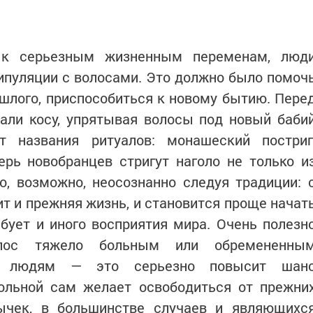
ь к серьезным жизненным переменам, люд
пуляции с волосами. Это должно было помоч
ошлого, приспособиться к новому бытию. Пере
али косу, упрятывая волосы под новый баби
т названия ритуалов: монашеский постриг
ерь новобранцев стригут наголо не только и
о, возможно, неосознанно следуя традиции: 
 и прежняя жизнь, и становится проще начат
бует и иного восприятия мира. Очень полезн
олос тяжело больным или обремененны
ми людям — это серьезно повысит шан
больной сам желает освободиться от прежни
ычек, в большинстве случаев и являющихс