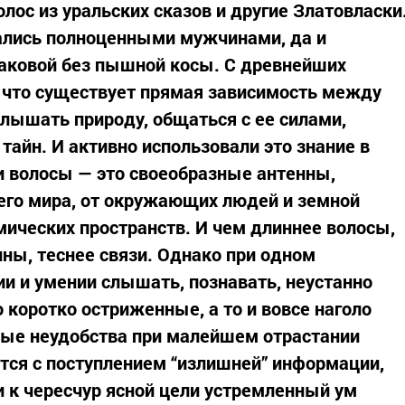
лос из уральских сказов и другие Златовласки
тались полноценными мужчинами, да и
аковой без пышной косы. С древнейших
 что существует прямая зависимость между
слышать природу, общаться с ее силами,
тайн. И активно использовали это знание в
ки волосы — это своеобразные антенны,
го мира, от окружающих людей и земной
ических пространств. И чем длиннее волосы,
нны, теснее связи. Однако при одном
и и умении слышать, познавать, неустанно
о коротко остриженные, а то и вовсе наголо
ые неудобства при малейшем отрастании
ится с поступлением “излишней” информации,
 к чересчур ясной цели устремленный ум