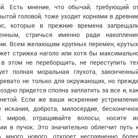
ий. Есть мнение, что обычай, требующий о
ытой головой, тоже уходит корнями в древни
ос, которые в прежние времена запрещал
енным, стричься именно ради накоплени
ии. Всем желающим крупных перемен, крутых
жет стрижка наголо или хотя бы максимальн
 в этом не переборщить, не переступить те
ует полная моральная глухота, законченны
чревато не только для окружающих, но прежд
поздно придется сполна заплатить за все и, ка
онетой. Если же ваши искренние устремлени
 искания, доброта, милосердие, бесконечно
х миров, отращивайте волосы, носите и
и в пучок. Это значительно облегчит путь 
 много нового, откроет несравненно боле