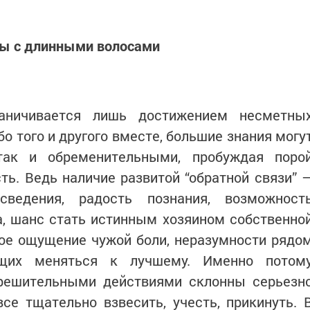
ы с длинными волосами
аничивается лишь достижением несметны
бо того и другого вместе, большие знания могу
так и обременительными, пробуждая поро
ть. Ведь наличие развитой “обратной связи” 
ведения, радость познания, возможност
а, шанс стать истинным хозяином собственно
рое ощущение чужой боли, неразумности рядо
щих меняться к лучшему. Именно потом
решительными действиями склонны серьезн
се тщательно взвесить, учесть, прикинуть. 