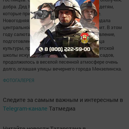
добра. Дед Мороз раздавал свои гостинцы детям,
которые пришли посмотреть представление.
Новогодняя елка с зажженными огнями придала
центральной площади неповторимый колорит. В этом
году салюта не было. Праздничное представление,
подготовленное талантами районного Дворца
культуры, преподавателями и учащимися Детской
школы искусств и воспитанниками детских садов,
продолжилось в веселой песенной атмосфере очень
долго, оглашая улицы вечернего города Мензелинска.
ФОТОГАЛЕРЕЯ
Следите за самым важным и интересным в
Telegram-канале
Татмедиа
Читайте новости Татарстана в