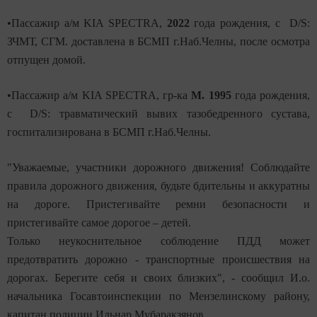
•Пассажир а/м KIA SPECTRA,
2022
года рождения, с D/S:
ЗЧМТ, СГМ. доставлена в БСМП г.Наб.Челны, после осмотра
отпущен домой.
•Пассажир а/м KIA SPECTRA, гр-ка
М. 1995
года рождения,
с D/S: травматический вывих тазобедренного сустава,
госпитализирована в БСМП г.Наб.Челны.
"Уважаемые, участники дорожного движения! Соблюдайте
правила дорожного движения, будьте бдительны и аккуратны
на дороге. Пристегивайте ремни безопасности и
пристегивайте самое дорогое – детей.
Только неукоснительное соблюдение ПДД может
предотвратить дорожно - транспортные происшествия на
дорогах.
Берегите себя и своих близких", - сообщил
И.о.
начальника Госавтоинспекции по Мензелинскому району,
капитан полиции Ильнар Мубаракзянов.