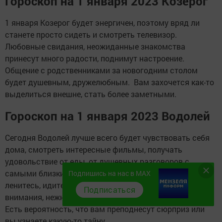
Гороскоп на 1 января 2023 Козерог
1 января Козерог будет энергичен, поэтому вряд ли
станете просто сидеть и смотреть телевизор.
Любовные свидания, неожиданные знакомства
принесут много радости, поднимут настроение.
Общение с родственниками за новогодним столом
будет душевным, дружелюбным. Вам захочется как-то
выделиться внешне, стать более заметными.
Гороскоп на 1 января 2023 Водолей
Сегодня Водолей лучше всего будет чувствовать себя
дома, смотреть интересные фильмы, получать
удовольствие от еды, от душевных разговоров с
самыми близкими. Если позовут на свидание, то не
Подпишись на нас в MAX
ленитесь, идите, оно пройдет замечательно. Много
Подписаться
внимания, нежных, приятных слов вам обеспечены.
Есть вероятность, что вам преподнесут сюрприз или
вы узнаете какую-то тайну.