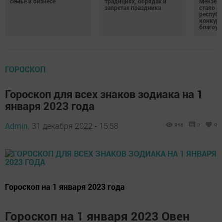
семье и бизнесе
традициях, обрядах и
Мензели
запретах праздника
стало п
республ
конкурс
благоус
ГОРОСКОП
Гороскоп для всех знаков зодиака на 1
января 2023 года
Admin,
31 декабря 2022 - 15:58
968
0
0
Гороскоп на 1 января 2023 года
Гороскоп на 1 января 2023 Овен