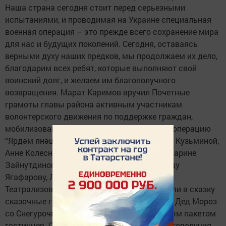
Наша страна сегодня стоит перед серьезными
испытаниями, и проводимая на Украине специальная
военная операция – это прежде всего сохранение мира
для нас и будущих поколений. Сегодня, оставаясь
верными духу наших предков, мы продолжаем их дело,
благодарим всех ребят, которые выполняют свой
воинский долг, и желаем им благополучного
возвращения. Марат Каримов вручил Почетные
грамоты главы района активным участникам
волонтерского движения по поддержке граждан,
мобилизованных на специальную военную операцию
“Ярдәм янәшә”-“Помощь рядом” –Русалине Кузьминой,
Анне Колесниковой, Надежде Камашевой, Марине
Зайнутдиновой, Рании Халиуллиной, Эдуарду
Ягафарову, Любови Наумовой.
Театрализованное представление превратили в сказку
сказочные герои, зайцы, другие персонажи. Дед Мороз
со Снегурочкой поднялись на сцену с полным пакетом
гостинцев. Они пожелали мензелинцам благополучия,