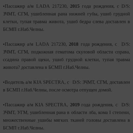
•Пассажир а/м
LADA
217230,
2015
года рождения, с D/S:
ЗЧМТ, СГМ, ушибленная рана нижней губы, ушиб грудной
клетки, тупая травма живота, ушиб бедра слева доставлен в
БСМП г.Наб.Челны.
•Пассажир а/м
LADA
217230,
2018
года рождения, с D/S:
ЗЧМТ, СГМ, подкожная гематома скуловой области справа,
ссадина правой щеки, ушиб грудной клетки, тупая травма
живота? доставлена в БСМП г.Наб.Челны.
•Водитель а/м KIA SPECTRA, с D/S: ЗЧМТ, СГМ, доставлен
в БСМП г.Наб.Челны, после осмотра отпущен домой.
•Пассажир а/м KIA SPECTRA,
2019
года рождения, с D/S:
ЗЧМТ, УГМ, ушибленная рана в области лба, кома
I
степени,
множественные ушибы мягких тканей головы доставлена в
БСМП г.Наб.Челны.