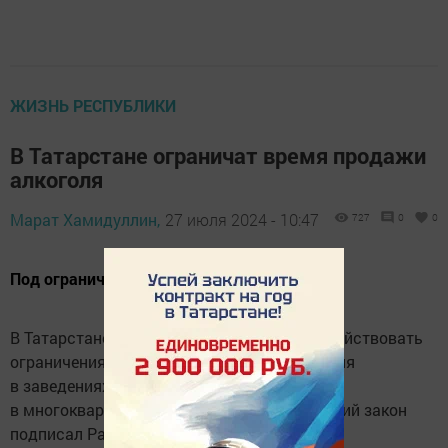
ЖИЗНЬ РЕСПУБЛИКИ
В Татарстане ограничат время продажи
алкоголя
Марат Хамидуллин,
27 июля 2024 - 10:47
727
0
0
Под ограничение подпадут 245 заведений
В Татарстане с 1 марта 2025 года начнут действовать
ограничения по розничной продаже алкоголя
в заведениях общепита, расположенных
в многоквартирных домах. Соответствующий закон
подписал Раис РТ Рустам Минниханов.