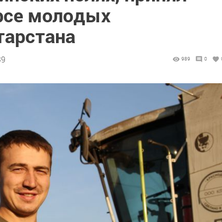
урсе молодых
тарстана
39
989
0