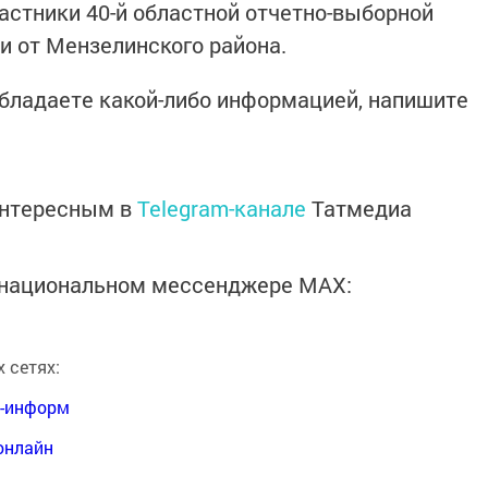
астники 40-й областной отчетно-выборной
и от Мензелинского района.
 обладаете какой-либо информацией, напишите
интересным в
Telegram-канале
Татмедиа
в национальном мессенджере MАХ:
 сетях:
я-информ
онлайн