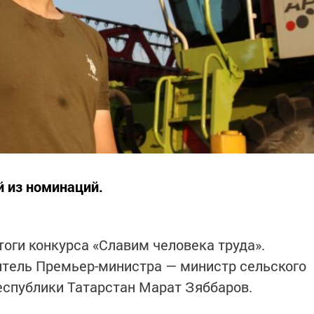
й из номинаций.
тоги конкурса «Славим человека труда».
итель Премьер-министра — министр сельского
еспублики Татарстан Марат Зяббаров.