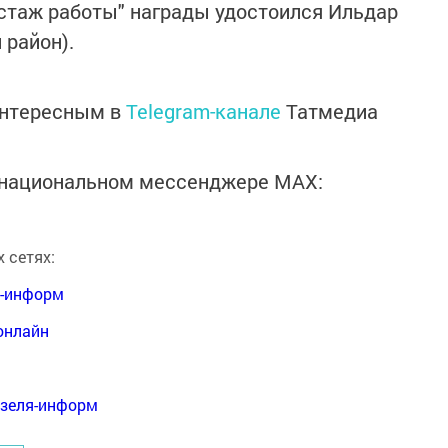
стаж работы" награды удостоился Ильдар
район).
интересным в
Telegram-канале
Татмедиа
в национальном мессенджере MАХ:
 сетях:
я-информ
онлайн
нзеля-информ