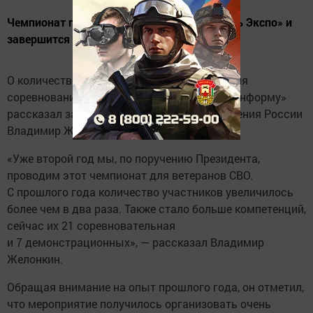
Чемпионат проходит на территории «Казань Экспо» и
завершится 1 июля.
О количестве дисциплин и опыте проведения
соревнований для участников СВО «Татар-информу»
рассказал заместитель министра просвещения России
Владимир Желонкин.
«Уже второй год мы, по поручению Президента,
проводим этот чемпионат для ветеранов СВО.
С прошлого года количество участников увеличилось
более чем в два раза. Также стало больше компетенций,
сейчас их 21 соревновательная
и 7 демонстрационных», — рассказал Владимир
Желонкин.
Обращая внимание на опыт прошлого года, он отметил,
что мероприятие получилось организовать очень