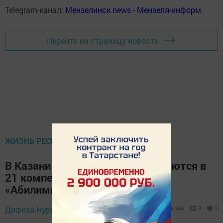
Telegram-канал:
Мензелинск news - Мензеля-информ
Перейти на страницу новости
ЖИЗНЬ РЕСПУБЛИКИ
В Казани ветераны СВО соревнуются в
21 компетенции на чемпионате
«Абилимпикс»
Дифиза Нуриева,
26 июня 2026 - 15:51
383
0
0