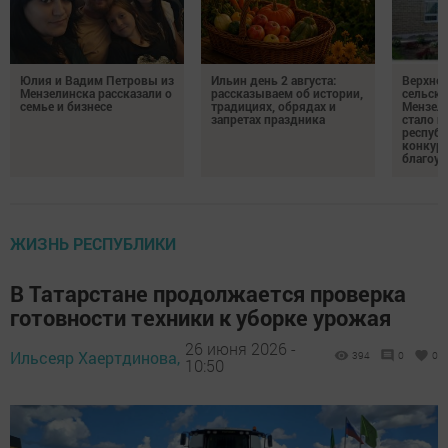
Юлия и Вадим Петровы из
Ильин день 2 августа:
Верхне
Мензелинска рассказали о
рассказываем об истории,
сельско
семье и бизнесе
традициях, обрядах и
Мензели
запретах праздника
стало п
республ
конкурс
благоус
ЖИЗНЬ РЕСПУБЛИКИ
В Татарстане продолжается проверка
готовности техники к уборке урожая
26 июня 2026 -
Ильсеяр Хаертдинова,
394
0
0
10:50