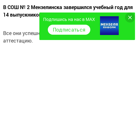
В СОШ № 2 Мензелинска завершился учебный год для
14 выпускников.
Подпишись на нас в MAX
Подписаться
Все они успешно прошли государственную итоговую
аттестацию.
По итогам обучения аттестаты с отличием и медали I
степени получили Альбина Габдрахманова, Азалия
Рахматуллина и Анна Симанова. Медалью II степени
награждена София Кириллова.
Высокие результаты выпускники школы показали
и на Едином государственном экзамене. Азалия
Рахматуллина набрала 95 баллов по химии, а Анна
Симанова — 92 балла по английскому языку. Как
отмечают в образовательном учреждении, это самые
высокие результаты по данным предметам
в Мензелинском районе.