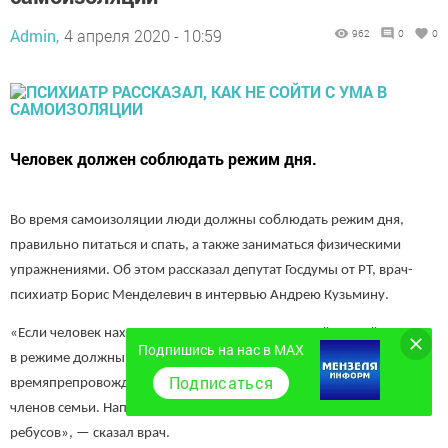
Admin,
4 апреля 2020 - 10:59
962
0
0
Человек должен соблюдать режим дня.
Во время самоизоляции люди должны соблюдать режим дня,
правильно питаться и спать, а также заниматься физическими
упражнениями. Об этом рассказал депутат Госдумы от РТ, врач-
психиатр Борис Менделевич в интервью Андрею Кузьмину.
«Если человек находится в самоизоляции со своей семьей,
Подпишись на нас в MAX
в режиме должны быть часы и для совместного
Подписаться
времяпрепровождения. Это должно быть интересно для всех
членов семьи. Например, это могут быть игры или разгадывание
ребусов», — сказал врач.