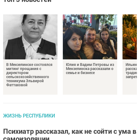
В Мензелинске состоялся
Юлия и Вадим Петровы из
Ильин д
митинг прощания с
Мензелинска рассказали о
рассказ
директором
семье и бизнесе
традици
сельскохозяйственного
запрета
техникума Эльвирой
Фаттаховой
ЖИЗНЬ РЕСПУБЛИКИ
Психиатр рассказал, как не сойти с ума в
самоизоляции