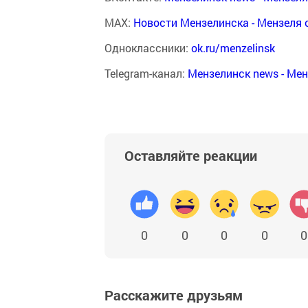
MAX:
Новости Мензелинска - Мензеля 
Одноклассники:
ok.ru/menzelinsk
Telegram-канал:
Мензелинск news - Ме
Оставляйте реакции
0
0
0
0
0
Расскажите друзьям