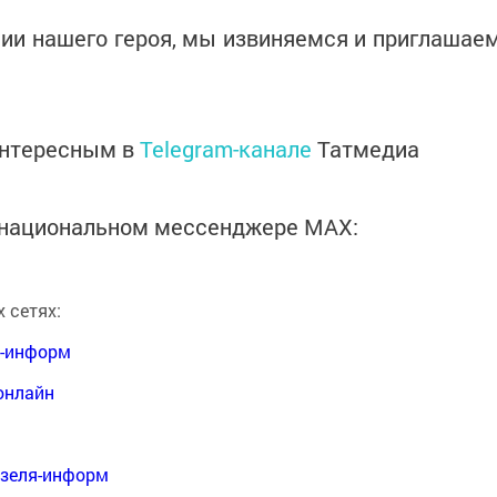
ии нашего героя, мы извиняемся и приглашае
интересным в
Telegram-канале
Татмедиа
в национальном мессенджере MАХ:
 сетях:
я-информ
онлайн
нзеля-информ