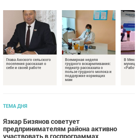
Глава Аюского сельского
Всемирная неделя
В Менз
поселения рассказал о
грудного вскармливания:
муници
себе и своей работе
педиатр рассказала о
«Работа
пользе грудного молока и
поддержке кормящих
мам
ТЕМА ДНЯ
Язкар Бизянов советует
предпринимателям района активно
участвовать в госпрограммах