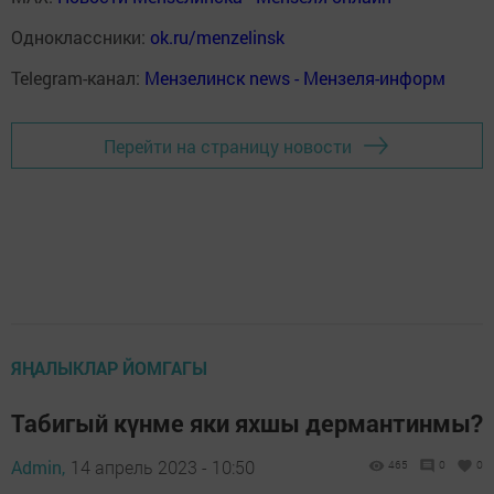
Одноклассники:
ok.ru/menzelinsk
Telegram-канал:
Мензелинск news - Мензеля-информ
Перейти на страницу новости
ЯҢАЛЫКЛАР ЙОМГАГЫ
Табигый күнме яки яхшы дермантинмы?
Admin,
14 апрель 2023 - 10:50
465
0
0