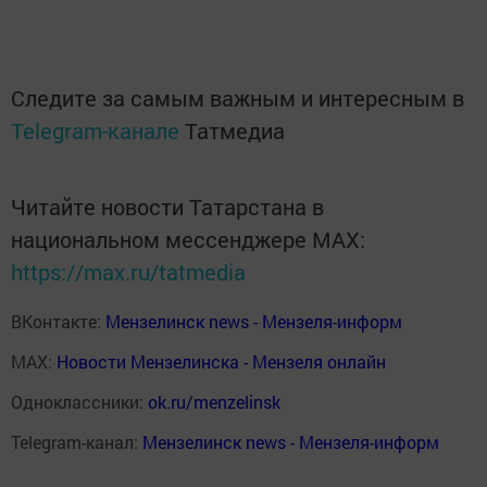
Следите за самым важным и интересным в
Telegram-канале
Татмедиа
Читайте новости Татарстана в
национальном мессенджере MАХ:
https://max.ru/tatmedia
ВКонтакте:
Мензелинск news - Мензеля-информ
MAX:
Новости Мензелинска - Мензеля онлайн
Одноклассники:
ok.ru/menzelinsk
Telegram-канал:
Мензелинск news - Мензеля-информ