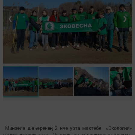
❮
❯
Минзәлә шәһәренең 2 нче урта мәктәбе «Экология»