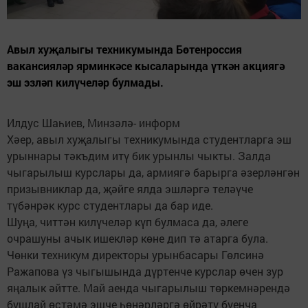
Авыл хуҗалыгы техникумында Бөтенроссия
вакансияләр ярминкәсе кысаларында үткән акциягә
эш эзләп килүчеләр булмады.
Илдус Шаһиев, Минзәлә- информ
Хәер, авыл хуҗалыгы техникумында студентларга эш
урыннары тәкъдим итү бик урынлы чыкты. Залда
чыгарылыш курслары да, армиягә барырга әзерләнгән
призывниклар да, җәйге ялда эшләргә теләүче
түбәнрәк курс студентлары да бар иде.
Шуңа, читтән килүчеләр күп булмаса да, әлеге
очрашуны ачык ишекләр көне дип тә атарга була.
Чөнки техникум директоры урынбасары Гөлсинә
Ражапова үз чыгышында дүртенче курслар өчен зур
яңалык әйтте. Май аенда чыгарылыш төркемнәрендә
бушлай өстәмә эшче һөнәрләргә өйрәтү буенча