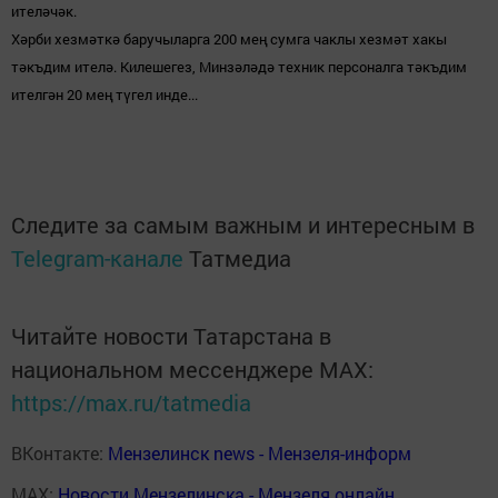
ителәчәк.
Хәрби хезмәткә баручыларга 200 мең сумга чаклы хезмәт хакы
тәкъдим ителә. Килешегез, Минзәләдә техник персоналга тәкъдим
ителгән 20 мең түгел инде...
Следите за самым важным и интересным в
Telegram-канале
Татмедиа
Читайте новости Татарстана в
национальном мессенджере MАХ:
https://max.ru/tatmedia
ВКонтакте:
Мензелинск news - Мензеля-информ
MAX:
Новости Мензелинска - Мензеля онлайн