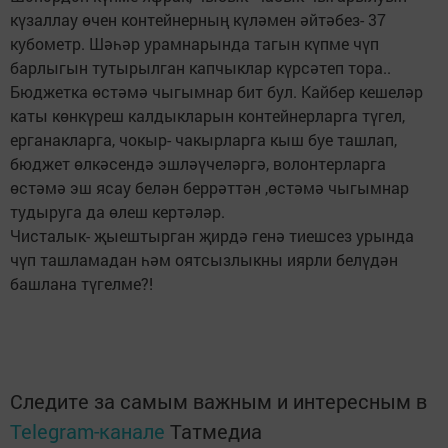
күзаллау өчен контейнерның күләмен әйтәбез- 37
кубометр. Шәһәр урамнарында тагын күпме чүп
барлыгын тутырылган капчыклар күрсәтеп тора..
Бюджетка өстәмә чыгымнар бит бул. Кайбер кешеләр
каты көнкүреш калдыкларын контейнерларга түгел,
ерганакларга, чокыр- чакырларга кыш буе ташлап,
бюджет өлкәсендә эшләүчеләргә, волонтерларга
өстәмә эш ясау белән беррәттән ,өстәмә чыгымнар
тудыруга да өлеш кертәләр.
Чисталык- җыештырган җирдә генә тиешсез урында
чүп ташламадан һәм оятсызлыкны иярли белүдән
башлана түгелме?!
Следите за самым важным и интересным в
Telegram-канале
Татмедиа