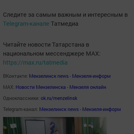
Следите за самым важным и интересным в
Telegram-канале
Татмедиа
Читайте новости Татарстана в
национальном мессенджере MАХ:
https://max.ru/tatmedia
ВКонтакте:
Мензелинск news - Мензеля-информ
MAX:
Новости Мензелинска - Мензеля онлайн
Одноклассники:
ok.ru/menzelinsk
Telegram-канал:
Мензелинск news - Мензеля-информ