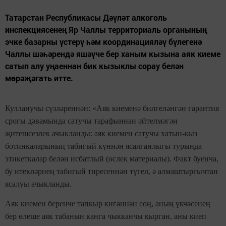
Татарстан Республикасы Дәүләт алкоголь
инспекциясенең Яр Чаллы территориаль органының
эчке базарны үстерү һәм координацияләү бүлегенә
Чаллы шәһәрендә яшәүче бер ханым кызына аяк киеме
сатып алу уңаеннан бик кызыклы сорау белән
мөрәҗәгать итте.
Кулланучы сүзләреннән: «Аяк киеменә билгеләнгән гарантия
срогы дәвамында сатучы тарафыннан әйтелмәгән
җитешсезлек ачыкланды: аяк киемен сатучы хатын-кыз
ботинкаларының табигый күннән ясалганлыгы турында
этикеткалар белән исбатлый (өслек материалы). Факт буенча,
бу итекләрнең табигый тиресеннән түгел, ә алмаштыргычтан
ясалуы ачыкланды.
Аяк киемен беренче тапкыр кигәннән соң, аның үкчәсенең
бер өлеше аяк табанын канга чыкканчы кырган, аны киеп