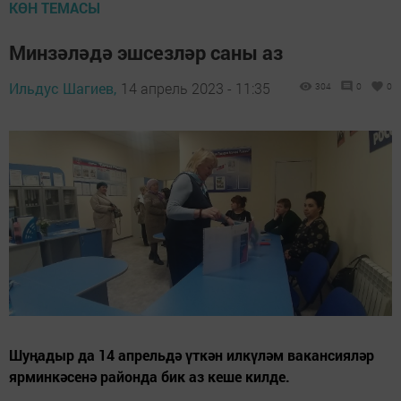
КӨН ТЕМАСЫ
Минзәләдә эшсезләр саны аз
Ильдус Шагиев,
14 апрель 2023 - 11:35
304
0
0
Шуңадыр да 14 апрельдә үткән илкүләм вакансияләр
ярминкәсенә районда бик аз кеше килде.