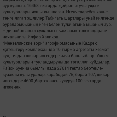
зур куаныч. 16468 гектарда җәйрәп ятучы уҗым
культуралары яхшы кышлаган. Игенчеләребез көнне
төнгә ялгап эшлиләр.Табигать шартлары уңай килгәндә
бураларыбызның иген белән тулачагына ышаныч зур,
– ди район авыл хуҗалыгы һәм азык-төлек идарәсе
начальнигы Илфар Халиков.
“Мензелинские зори” агрофирмасының Кадрәк
җитештерү комплексында 10 тырма агрегаты хезмәт
куя, тиздән шикәр чөгендере чәчә башлыйлар. Уҗым
культураларын тукландыруны да төгәлләп куйдылар.
Район буенча быелгы язда 27614 гектар бөртекле-
кузаклы культуралар, карабодай-75, борай-107, шикәр
чөгендере-4600 ,бөртек өчен кукуруз 100 гектарда
игеләчәк.