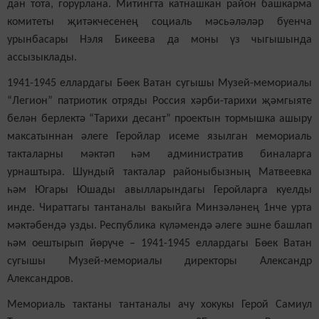
дан тота, горурлана. Митингта катнашкан район башкарма
комитеты җитәкчесенең социаль мәсьәләләр буенча
урынбасары Нэля Бикеева да моны үз чыгышында
ассызыклады.
1941-1945 еллардагы Бөек Ватан сугышы Музей-мемориалы
“Легион” патриотик отряды Россия хәрби-тарихи җәмгыяте
белән берлектә “Тарихи десант” проектын тормышка ашыру
максатыннан әлеге Геройлар исеме язылган мемориаль
такталарны мәктәп һәм административ биналарга
урнаштыра. Шундый такталар районыбызның Матвеевка
һәм Югары Юшады авылларындагы Геройларга куелды
инде. Чираттагы тантаналы вакыйга Минзәләнең 1нче урта
мәктәбендә узды. Республика күләмендә әлеге эшне башлап
һәм оештырып йөрүче – 1941-1945 еллардагы Бөек Ватан
сугышы Музей-мемориалы директоры Александр
Александров.
Мемориаль тактаны тантаналы ачу хокукы Герой Самиул