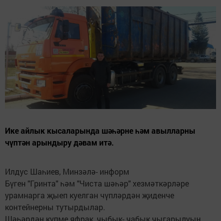
Ике айлык кысаларында шәһәрне һәм авылларны
чүптән арындыру дәвам итә.
Илдус Шаһиев, Минзәлә- информ
Бүген "Гринта" һәм "Чиста шәһәр" хезмәткәрләре
урамнарга җыеп куелган чүпләрдән җиденче
контейнерны тутырдылар.
Шәһәрдән күпме яфрак, чыбык- чабык чыгарылуын