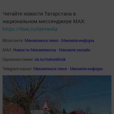
Читайте новости Татарстана в
национальном мессенджере MАХ:
https://max.ru/tatmedia
ВКонтакте:
Мензелинск news - Мензеля-информ
MAX:
Новости Мензелинска - Мензеля онлайн
Одноклассники:
ok.ru/menzelinsk
Telegram-канал:
Мензелинск news - Мензеля-информ