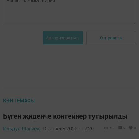
Отправить
Авторизоваться
КӨН ТЕМАСЫ
Бүген җиденче контейнер тутырылды
Ильдус Шагиев,
15 апрель 2023 - 12:20
317
0
0