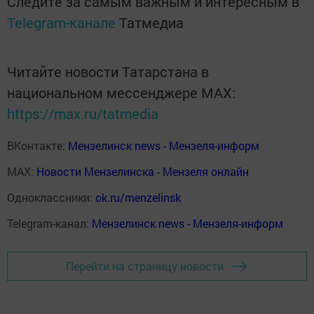
Следите за самым важным и интересным в
Telegram-канале
Татмедиа
Читайте новости Татарстана в
национальном мессенджере MАХ:
https://max.ru/tatmedia
ВКонтакте:
Мензелинск news - Мензеля-информ
MAX:
Новости Мензелинска - Мензеля онлайн
Одноклассники:
ok.ru/menzelinsk
Telegram-канал:
Мензелинск news - Мензеля-информ
Перейти на страницу новости