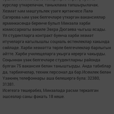
курслар үткәреләчәк, таныклама тапшырылачак.
Хезмәт һәм мәшгульлек үзәге җитәкчесе Ләлә
Сагирова һәм үзәк белгечләре үткәргән вакансияләр
ярминкәсендә беренче булып Минзәлә хәрби
комиссариаты вәкиле Зөхрә Дюгаева чыгыш ясады.
Ул студентларга контракт буенча хәрби хезмәт
итүчеләргә кагылышлы социаль өстенлекләр хакында
сөйләде. Хәрби хезмәттә төрле белгечлекләр барлыгын
әйтте. Хәрби училещеларга укырга керергә чакырды.
Соңыннан үзәк белгечләре студентларны районда
булган 75 вакансия белән таныштырды. Анда табиблар
да, тәрбиячеләр, техник персонал да бар.Исемлек белән
Үзәкнең телефоннары аша белешергә була: 32380,
31381.
Исегезгә төшерәбез, Минзәләдә рәсми теркәлгән
эшсезләр саны фәкать 18 кеше.