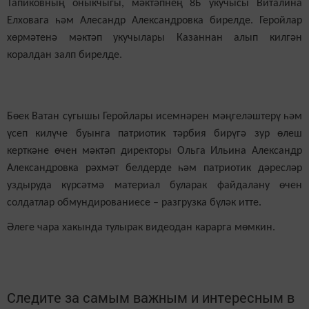
Тапиковның оныкчыгы, мәктәпнең 8Б укучысы Виталина
Елховага һәм Алесандр Александровка бирелде. Геройлар
хөрмәтенә мәктәп укучылары Казаннан алып килгән
коралдан залп бирелде.
Бөек Ватан сугышы Геройлары исемнәрен мәңгеләштерү һәм
үсеп килүче буынга патриотик тәрбия бирүгә зур өлеш
керткәне өчен мәктәп директоры Ольга Ильина Александр
Александровка рәхмәт белдерде һәм патриотик дәресләр
уздыруда күрсәтмә материал буларак файдалану өчен
солдатлар обмундированиесе – разгрузка бүләк итте.
Әлеге чара хакында тулырак видеодан карарга мөмкин.
Следите за самым важным и интересным в