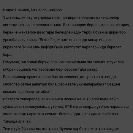
Илдус Шаһиев, Минзәлә- информ
Эш тәкъдим итүче учреждение, предприятияләрдә вакансияләр
нигездә техник персоналга гына. Ветеринария берләшмәсенә ветврач,
беренче мәктәпкә дә югары белемле кадр- тәрбия буенча директор
урынбасары кирәк. "Бекон" җәмгыятенә нинди һөнәр ияләре
кирәклеге "Минзәлә- информ"ның матбугат чараларында бирелеп
бара.
Гомумән, эш эзләп йөрүчеләр һәм вакытлыча эш тәэмин итүчеләр
күбрәк социаль челтәрләрдә бер- берсен таба хәзер.
Вакансияләр ярминкәсенә бик аз кешенең килүен тагын нинди
сәбәпләр белән аңлатып була, хөрмәтле укучыларыбыз? Сездән
комментарийлар көтәбез!
Исегезгә төшерәбез, ярминкәнең икенче көне 15 апрельдә авыл
хуҗалыгы техникумында үтәчәк. 9-10 сәгатьләрдә үтәчәк чарада эш
эзләп килгән һәркемгә хезмәт базарындагы тәкъдимнәр белән
таныша алачак.
Техникум бинасында контракт буенча хәрби хезмәт тә тәкъдим