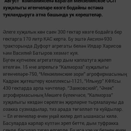
“Август” компаниясенә караган Мензелинское ОСП
хуҗалыгы игенчеләре көзге бодайны өстәмә
тукландыруга атна башында ук керештеләр.
Әлеге хуҗалык көн саен 300 гектар көзге бодайга бер
гектарга 170 литр КАС кертә. Бу эштә Аксион-930
тракторында Дуфорт агрегаты белән Илдар Харисов
һәм Василий Батыров хезмәт куя.
Бүген күпчелек агрегатлар дым каплатуга җәлеп
ителгән. 15 нче апрельгә “Калморза” хуҗалыгы
игенчеләре-750, “Мензелинские зори” агрофирмасының
Кадрәк җитештерү комплексы-1121, “Ильнур” КФХсы
430 гектарда арпа чәчтеләр. “Заиковский”, “Әнәк”
агрофирмасының Мөшеге бүлекчәсе, “Калморза”
хуҗалыгы көздән сөрелгән җирләрне тырмалауны да
озакка сузмадылар, тиз арада төгәлләп тә куйдылар.
– Ел игенчеләр өчен уңай килер дип ышанасы килә.
Басуларда карлар күптән эреп бетте, дым туфракка
сеңде, басулар тигез өлгерде. Бу исә үзе үк безнең өчен