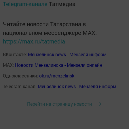
Telegram-канале
Татмедиа
Читайте новости Татарстана в
национальном мессенджере MАХ:
https://max.ru/tatmedia
ВКонтакте:
Мензелинск news - Мензеля-информ
MAX:
Новости Мензелинска - Мензеля онлайн
Одноклассники:
ok.ru/menzelinsk
Telegram-канал:
Мензелинск news - Мензеля-информ
Перейти на страницу новости