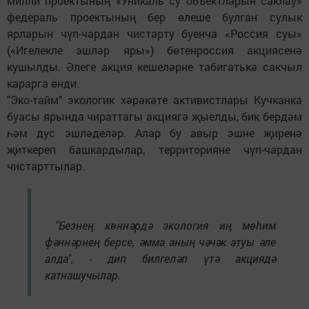
милли проектының «Уникаль су объектларын саклау»
федераль проектының бер өлеше булган сулык
ярларын чүп-чардан чистарту буенча «Россия суы»
(«Игелекле эшләр яры») бөтенроссия акциясенә
кушылды. Әлеге акция кешеләрне табигатькә сакчыл
карарга өнди.
"Эко-тайм" экологик хәрәкәте активистлары Кучканка
буасы ярында чираттагы акциягә җыелды, бик бердәм
һәм дус эшләделәр. Алар бу авыр эшне җиренә
җиткереп башкардылар, территорияне чүп-чардан
чистарттылар.
"Безнең көннәрдә экология иң мөһим
фәннәрнең берсе, әмма аның чәчәк атуы әле
алда", - дип билгеләп үтә акциядә
катнашучылар.