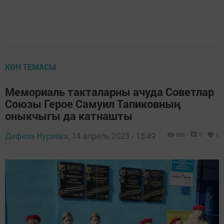
КӨН ТЕМАСЫ
Мемориаль такталарны ачуда Советлар
Союзы Герое Самуил Тапиковның
оныкчыгы да катнашты
Дифиза Нуриева,
14 апрель 2023 - 15:49
383
0
0