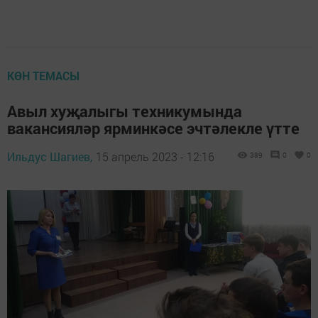
КӨН ТЕМАСЫ
Авыл хуҗалыгы техникумында
вакансияләр ярминкәсе эчтәлекле үтте
Ильдус Шагиев,
15 апрель 2023 - 12:16
389
0
0