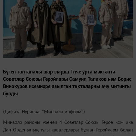
Бүген тантаналы шартларда 1нче урта мәктәптә
Советлар Союзы Геройлары Самуил Тапиков һәм Борис
Винокуров исемнәре язылган такталарны ачу митингы
булды.
(Дифиза Нуриева, “Минзәлә-информ”)
Минзәлә районы үзенең 4 Советлар Союзы Герое һәм ике
Дан Орденының тулы кавалерлары булган Геройлары белән