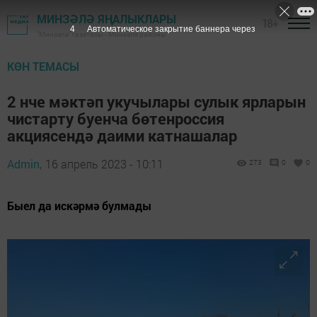
МИНЗӘЛӘ ЯҢАЛЫКЛАРЫ
18+
3
Автоматическое закрытие баннера через
"Минзәлә" газетасы - Минзәлә районы
КӨН ТЕМАСЫ
2 нче мәктәп укучылары сулык ярларын
чистарту буенча бөтенроссия
акциясендә даими катнашалар
Admin,
16 апрель 2023 - 10:11
273
0
0
Быел да искәрмә булмады