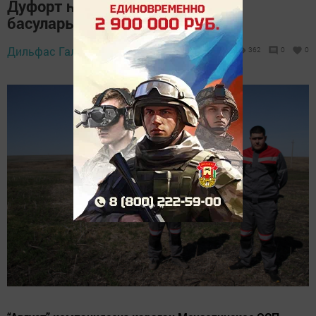
Дуфорт һәм Василий Минзәлә
басуларында эшлиләр
Дильфас Галиев,
15 апрель 2023 - 10:54
362
0
0