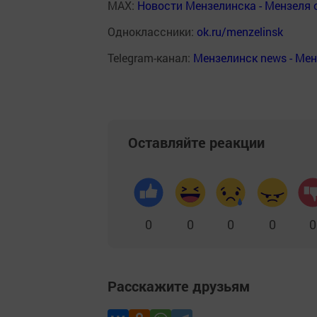
MAX:
Новости Мензелинска - Мензеля 
Одноклассники:
ok.ru/menzelinsk
Telegram-канал:
Мензелинск news - Ме
Оставляйте реакции
0
0
0
0
0
Расскажите друзьям