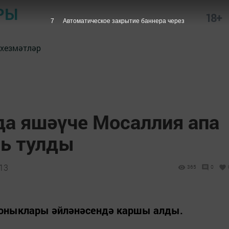
РЫ
18+
5
Автоматическое закрытие баннера через
 хезмәтләр
а яшәүче Мосаллия апа
шь тулды
:13
365
0
 оныклары әйләнәсендә каршы алды.