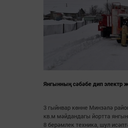
Янгынның сәбәбе дип электр 
3 гыйнвар көнне Минзәлә рай
кв.м мәйдандагы йортта янгын
8 берәмлек техника, шул исәп