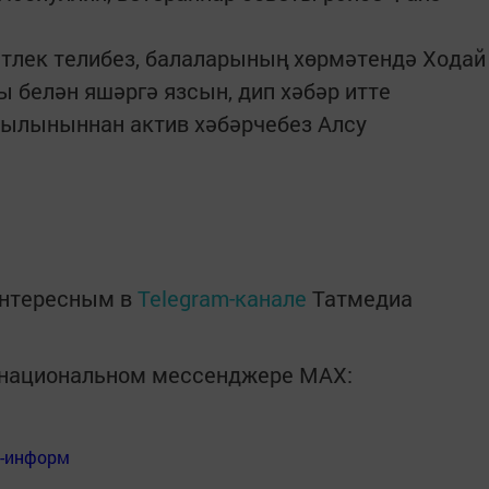
тлек телибез, балаларының хөрмәтендә Ходай
 белән яшәргә язсын, дип хәбәр итте
вылыныннан актив хәбәрчебез Алсу
интересным в
Telegram-канале
Татмедиа
в национальном мессенджере MАХ:
я-информ