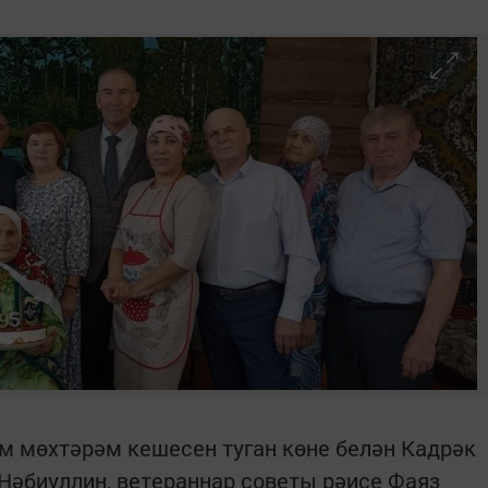
м мөхтәрәм кешесен туган көне белән Кадрәк
Нәбиуллин, ветераннар советы рәисе Фаяз