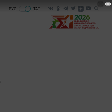
РУС
ТАТ
0