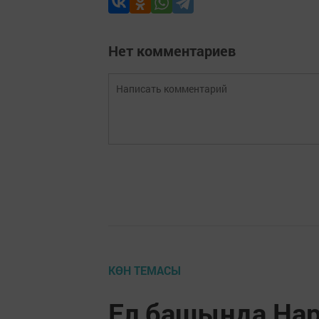
Нет комментариев
КӨН ТЕМАСЫ
Ел башында Нар