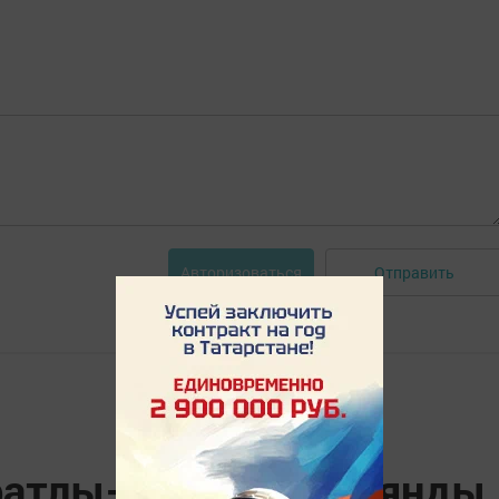
Отправить
Авторизоваться
атлы-Кичүдә йорт янды