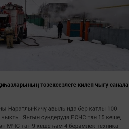
җиһазларының төзексезлеге килеп чыгу санала
оны Наратлы-Кичү авылында бер катлы 100
 чыкты. Янгын сүндерүдә РСЧС тан 15 кеше,
тән МЧС тан 9 кеше һәм 4 берәмлек техника