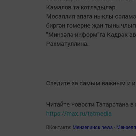
Камалов та котладылар.
Мосаллия апага ныклы сәламә
биргән гомерне җан тынычлыгы
"Минзәлә-информ"га Кадрәк а
Рахматуллина.
Следите за самым важным и 
Читайте новости Татарстана 
https://max.ru/tatmedia
ВКонтакте:
Мензелинск news - Мензел