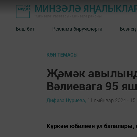
МИНЗӘЛӘ ЯҢАЛЫКЛА
"Минзәлә" газетасы - Минзәлә районы
Баш бит
Реклама бирүчеләргә
Безнең
КӨН ТЕМАСЫ
Җәмәк авылынд
Вәлиевага 95 я
Дифиза Нуриева,
11 гыйнвар 2024 - 15
Күркәм юбилеен ул балалары,