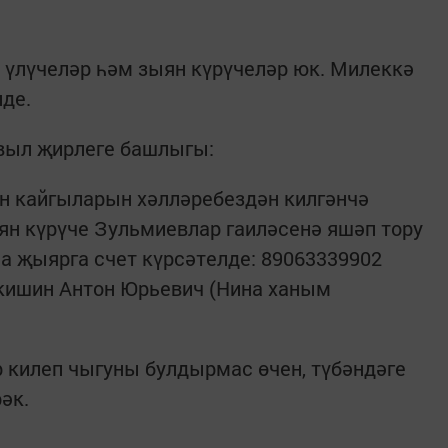
 үлүчеләр һәм зыян күрүчеләр юк. Милеккә
де.
авыл җирлеге башлыгы:
 кайгыларын хәлләребездән килгәнчә
н күрүче Зульмиевлар гаиләсенә яшәп тору
а җыярга счет күрсәтелде: 89063339902
икишин Антон Юрьевич (Нина ханым
килеп чыгуны булдырмас өчен, түбәндәге
әк.