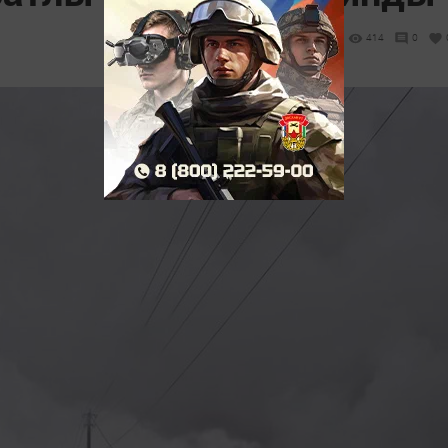
414
0