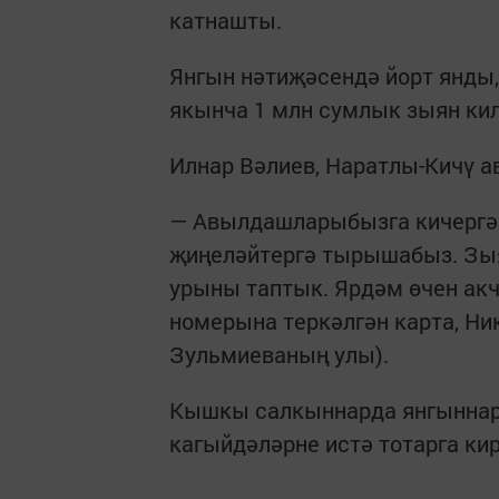
катнашты.
Янгын нәтиҗәсендә йорт янды,
якынча 1 млн сумлык зыян кил
Илнар Вәлиев, Наратлы-Кичү 
— Авылдашларыбызга кичергән
җиңеләйтергә тырышабыз. Зыя
урыны таптык. Ярдәм өчен акч
номерына теркәлгән карта, Н
Зульмиеваның улы).
Кышкы салкыннарда янгыннар 
кагыйдәләрне истә тотарга кир