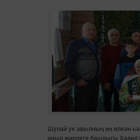
Шулай ук авылның иң өлкән һә
авыл җирлеге башлыгы Хәлил 