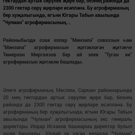
гектардан артык сөрүлек җире бар, безнең районда да
2300 гектар сөрү җирләре исәпләнә. Бу агрофирманың
бер хуҗалыгында, ягъни Югары Табын авылында
"Чулман" агрофирмасының...
Районыбызда озак еллар "Минзәлә" совхозын һәм
"Минзәлә" агрофирмасын җитәкләгән җитәкче
Тимерхан Миргаязов бер ай элек "Туган як"
агрофирмасын җитәкли башлады.
Әлеге агрофирманың Мөслим, Сарман районнарында
20 мең гектардан артык сөрүлек җире бар, безнең
районда да 2300 гектар сөрү җирләре исәпләнә. Бу
агрофирманың бер хуҗалыгында, ягъни Югары Табын
авылында "Чулман" агрофирмасының экс генераль
директоры Илдар Исхаков башкарма директор булып
эшли башлады. Шулай ук узган елларда "Чулман"