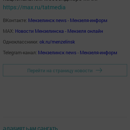
https://max.ru/tatmedia
ВКонтакте:
Мензелинск news - Мензеля-информ
MAX:
Новости Мензелинска - Мензеля онлайн
Одноклассники:
ok.ru/menzelinsk
Telegram-канал:
Мензелинск news - Мензеля-информ
Перейти на страницу новости
ӘДӘБИЯТ ҺАМ СӘНГАТЬ