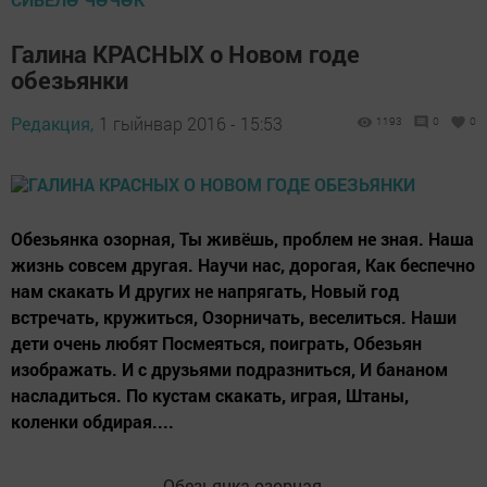
Галина КРАСНЫХ о Новом годе
обезьянки
Редакция,
1 гыйнвар 2016 - 15:53
1193
0
0
Обезьянка озорная, Ты живёшь, проблем не зная. Наша
жизнь совсем другая. Научи нас, дорогая, Как беспечно
нам скакать И других не напрягать, Новый год
встречать, кружиться, Озорничать, веселиться. Наши
дети очень любят Посмеяться, поиграть, Обезьян
изображать. И с друзьями подразниться, И бананом
насладиться. По кустам скакать, играя, Штаны,
коленки обдирая....
Обезьянка озорная,