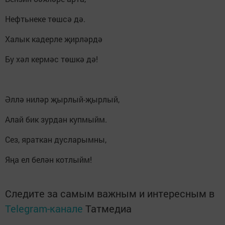
Нефтьнеке төшсә дә.
Халык кадерле җирләрдә
Бу хәл кермәс төшкә дә!
Әллә ниләр җырлый-җырлый,
Алай бик зурдан купмыйм.
Сез, яраткан дусларымны,
Яңа ел белән котлыйм!
Следите за самым важным и интересным в
Telegram-канале
Татмедиа