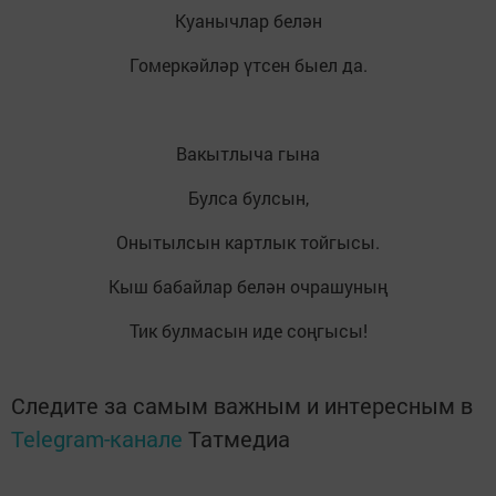
Куанычлар белән
Гомеркәйләр үтсен быел да.
Вакытлыча гына
Булса булсын,
Онытылсын картлык тойгысы.
Кыш бабайлар белән очрашуның
Тик булмасын иде соңгысы!
Следите за самым важным и интересным в
Telegram-канале
Татмедиа