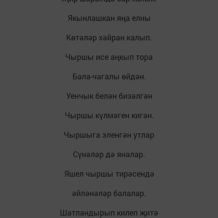
Якынлашкан яңа елны
Көтәләр хәйран калып.
Чыршы исе аңкып тора
Бала-чагалы өйдән.
Уенчык белән бизәлгән
Чыршы күлмәген кигән.
Чыршыга эленгән утлар
Сүнәләр дә яналар.
Яшел чыршы тирәсендә
әйләнәләр балалар.
Шатландырып килеп җитә