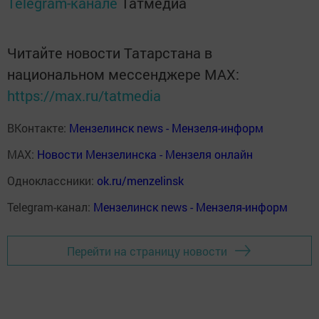
Telegram-канале
Татмедиа
Читайте новости Татарстана в
национальном мессенджере MАХ:
https://max.ru/tatmedia
ВКонтакте:
Мензелинск news - Мензеля-информ
MAX:
Новости Мензелинска - Мензеля онлайн
Одноклассники:
ok.ru/menzelinsk
Telegram-канал:
Мензелинск news - Мензеля-информ
Перейти на страницу новости