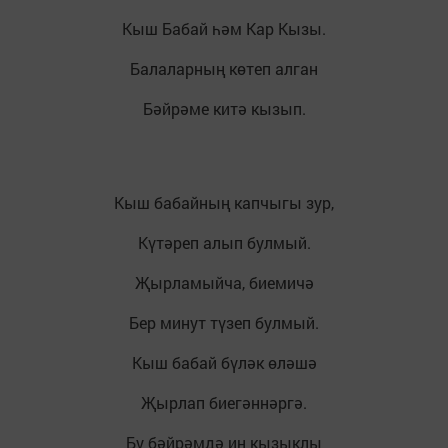
Кыш Бабай һәм Кар Кызы.
Балаларның көтеп алган
Бәйрәме китә кызып.
Кыш бабайның капчыгы зур,
Күтәреп алып булмый.
Җырламыйча, биемичә
Бер минут түзеп булмый.
Кыш бабай бүләк өләшә
Җырлап биегәннәргә.
Бу бәйрәмдә иң кызыклы