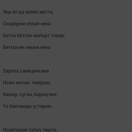
Яңа ел да килеп җитте,
Сиздерми ипләп кенә.
Бетсә бетсен импорт товар,
Бетмәсен икмәк кенә.
Европа санкциясенә
Исем китми, төкерәм.
Кишер, суган, бәрәңгене
Үз бакчамда үстерәм.
Искитмәле түбән төште,