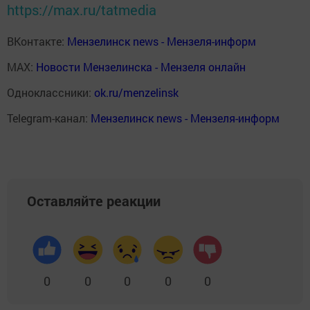
https://max.ru/tatmedia
ВКонтакте:
Мензелинск news - Мензеля-информ
MAX:
Новости Мензелинска - Мензеля онлайн
Одноклассники:
ok.ru/menzelinsk
Telegram-канал:
Мензелинск news - Мензеля-информ
Оставляйте реакции
0
0
0
0
0