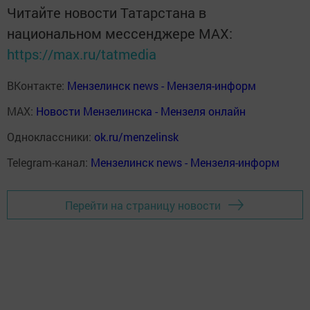
Читайте новости Татарстана в
национальном мессенджере MАХ:
https://max.ru/tatmedia
ВКонтакте:
Мензелинск news - Мензеля-информ
MAX:
Новости Мензелинска - Мензеля онлайн
Одноклассники:
ok.ru/menzelinsk
Telegram-канал:
Мензелинск news - Мензеля-информ
Перейти на страницу новости