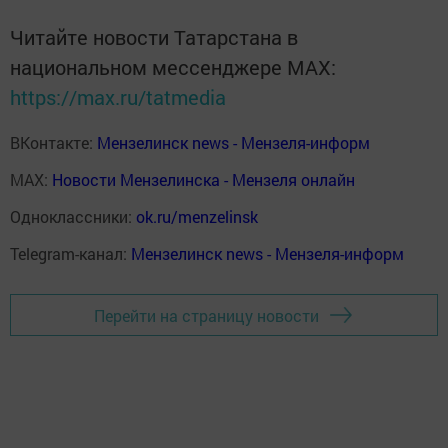
Читайте новости Татарстана в
национальном мессенджере MАХ:
https://max.ru/tatmedia
ВКонтакте:
Мензелинск news - Мензеля-информ
MAX:
Новости Мензелинска - Мензеля онлайн
Одноклассники:
ok.ru/menzelinsk
Telegram-канал:
Мензелинск news - Мензеля-информ
Перейти на страницу новости