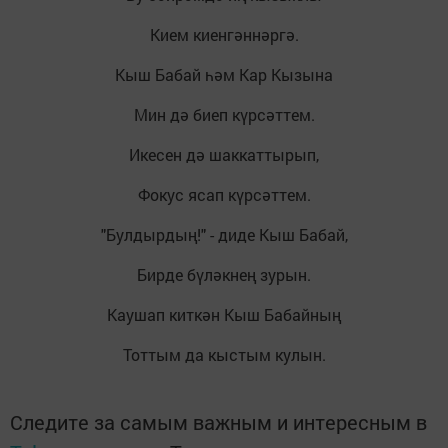
Кием киенгәннәргә.
Кыш Бабай һәм Кар Кызына
Мин дә биеп күрсәттем.
Икесен дә шаккаттырып,
Фокус ясап күрсәттем.
"Булдырдың!" - диде Кыш Бабай,
Бирде бүләкнең зурын.
Каушап киткән Кыш Бабайның
Тоттым да кыстым кулын.
Следите за самым важным и интересным в