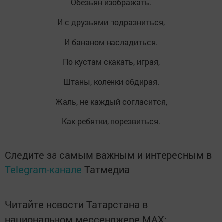
Обезьян изображать.
И с друзьями подразниться,
И бананом насладиться.
По кустам скакать, играя,
Штаны, коленки обдирая.
Жаль, не каждый согласится,
Как ребятки, порезвиться.
Следите за самым важным и интересным в
Telegram-канале
Татмедиа
Читайте новости Татарстана в
национальном мессенджере MАХ: