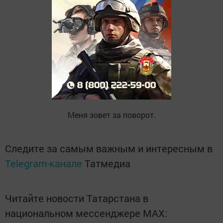
Не серпантин - лыжня петляет,
Зовет меня за поворот.
Мне никуда теперь не деться
От искушения дорог,
Когда салазочное детство
Меня зовет за поворот.
Следите за самым важным и интересным в
Telegram-канале
Татмедиа
Читайте новости Татарстана в
национальном мессенджере MАХ: