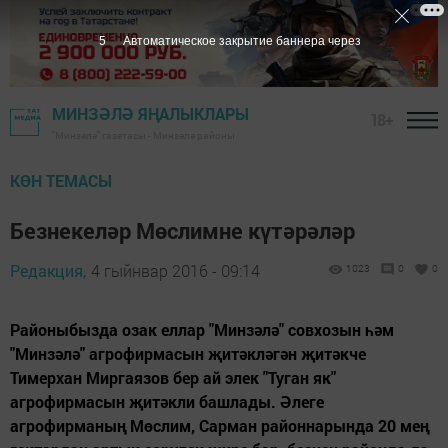
4
Автоматическое закрытие баннера через
МИНЗӘЛӘ ЯҢАЛЫКЛАРЫ
18+
"Минзәлә" газетасы - Минзәлә районы
КӨН ТЕМАСЫ
Безнекеләр Мөслимне күтәрәләр
Редакция,
4 гыйнвар 2016 - 09:14
1023
0
0
Районыбызда озак еллар "Минзәлә" совхозын һәм
"Минзәлә" агрофирмасын җитәкләгән җитәкче
Тимерхан Миргаязов бер ай элек "Туган як"
агрофирмасын җитәкли башлады. Әлеге
агрофирманың Мөслим, Сарман районнарында 20 мең