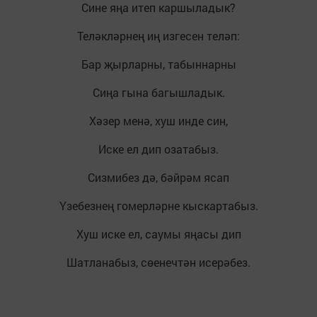
Сине яңа итеп каршыладык?
Теләкләрнең иң изгесен теләп:
Бар җырларны, табыннарны
Сиңа гына багышладык.
Хәзер менә, хуш инде син,
Иске ел дип озатабыз.
Сизмибез дә, бәйрәм ясап
Үзебезнең гомерләрне кыскартабыз.
Хуш иске ел, саумы яңасы дип
Шатланабыз, сөенечтән исерәбез.