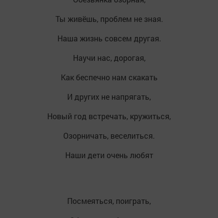
Ты живёшь, проблем не зная.
Наша жизнь совсем другая.
Научи нас, дорогая,
Как беспечно нам скакать
И других не напрягать,
Новый год встречать, кружиться,
Озорничать, веселиться.
Наши дети очень любят
Посмеяться, поиграть,