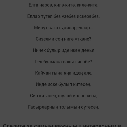
Елга нәрсә, килә-китә, килә-китә,
Еллар түгел без үзебез искерәбез.
Минут,сәгать,айлар,еллар...
Сизелми соң нигә үткәне?
Ничек булыр иде икән дөнья
Гел булмаса вакыт исәбе?
Кайчан гына яңа идең әле,
Инде иске булып китәсең.
Син китәсең, шулай ипләп кенә,
Гасырларның толымын сүтәсең.
Следите за самым важным и интересным в