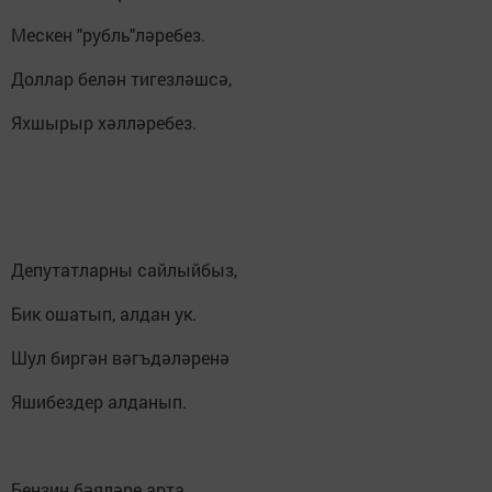
Мескен "рубль"ләребез.
Доллар белән тигезләшсә,
Яхшырыр хәлләребез.
Депутатларны сайлыйбыз,
Бик ошатып, алдан ук.
Шул биргән вәгъдәләренә
Яшибездер алданып.
Бензин бәяләре арта,