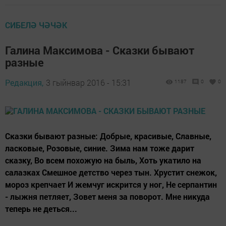
СИБЕЛӘ ЧӘЧӘК
Галина Максимова - Сказки бывают
разные
Редакция,
3 гыйнвар 2016 - 15:31
1187
0
0
Сказки бывают разные: Добрые, красивые, Славные,
ласковые, Розовые, синие. Зима нам тоже дарит
сказку, Во всем похожую на быль, Хоть укатило на
салазках Смешное детство через тын. Хрустит снежок,
мороз крепчает И жемчуг искрится у ног, Не серпантин
- лыжня петляет, Зовет меня за поворот. Мне никуда
теперь не деться...