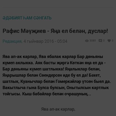
ӘДӘБИЯТ ҺАМ СӘНГАТЬ
Рафис Мәүҗиев - Яңа ел белән, дуслар!
Редакция,
4 гыйнвар 2016 - 05:04
3085
0
0
Ява ап-ак карлар, Ява ябалак карлар Бар дөньяны
күмеп аклыкка. Аяк басты җиргә Көткән яңа ел да -
Бар дөньяны күмеп шатлыкка! Яңалыклар белән,
Яңарышлар белән Сөендерсен иде бу ел да! Бәхет,
шатлык, Куанычлар белән Гомеркәйләр үтсен быел да.
Вакытлыча гына Булса булсын, Онытылсын картлык
тойгысы. Кыш бабайлар белән очрашуның...
Ява ап-ак карлар,