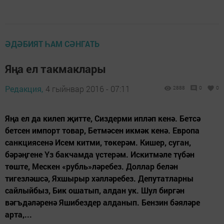
ӘДӘБИЯТ ҺАМ СӘНГАТЬ
Яңа ел такмаклары
Редакция,
4 гыйнвар 2016 - 07:11
2888
0
0
Яңа ел да килеп җитте, Сиздерми ипләп кенә. Бетсә
бетсен импорт товар, Бетмәсен икмәк кенә. Европа
санкциясенә Исем китми, төкерәм. Кишер, суган,
бәрәңгене Үз бакчамда үстерәм. Искитмәле түбән
төште, Мескен «рубль»ләребез. Доллар белән
тигезләшсә, Яхшырыр хәлләребез. Депутатларны
сайлыйбыз, Бик ошатып, алдан ук. Шул биргән
вәгъдәләренә Яшибездер алданып. Бензин бәяләре
арта,...