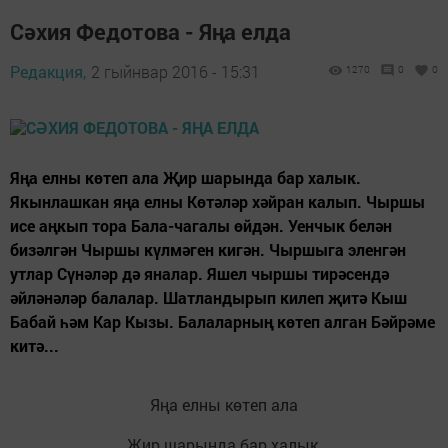
Сәхия Федотова - Яңа елда
Редакция,
2 гыйнвар 2016 - 15:31
1270
0
0
Яңа елны көтеп ала Җир шарында бар халык.
Якынлашкан яңа елны Көтәләр хәйран калып. Чыршы
исе аңкып тора Бала-чагалы өйдән. Уенчык белән
бизәлгән Чыршы күлмәген кигән. Чыршыга эленгән
утлар Сүнәләр дә яналар. Яшел чыршы тирәсендә
әйләнәләр балалар. Шатландырып килеп җитә Кыш
Бабай һәм Кар Кызы. Балаларның көтеп алган Бәйрәме
китә...
Яңа елны көтеп ала
Җир шарында бар халык.