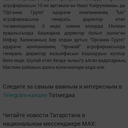
агрофирмасын 10 ел җитәкләгән Наил Хайруллинны да
"Органик Групп" идарәче компаниянең "Ык"
агрофирмасына генераль директор итеп
тәгаенләделәр. Ә инде элекке елларда Мәлкән
хуҗалыгында башкарма директор булып эшләгән
Илфар Халиковның бер елдан артык "Органик Групп"
идарәче компаниянең "Урожай" агрофирмасында
генераль директор вазыйфасын башкаруын күпләр
белә инде. Шулай итеп бездә чыныгу алган кадрларның
Мөслим районын данга күмәчәкләре алда әле.
Следите за самым важным и интересным в
Telegram-канале
Татмедиа
Читайте новости Татарстана в
национальном мессенджере MАХ: