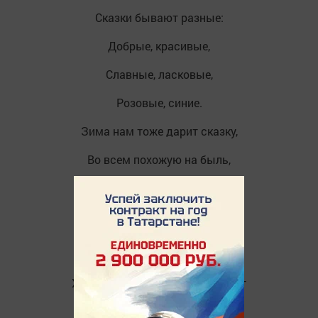
Сказки бывают разные:
Добрые, красивые,
Славные, ласковые,
Розовые, синие.
Зима нам тоже дарит сказку,
Во всем похожую на быль,
Хоть укатило на салазках
Смешное детство через тын.
Хрустит снежок, мороз крепчает
И жемчуг искрится у ног,