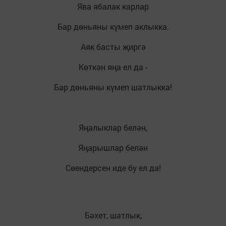
Ява ябалак карлар
Бар дөньяны күмеп аклыкка.
Аяк басты җиргә
Көткән яңа ел да -
Бар дөньяны күмеп шатлыкка!
Яңалыклар белән,
Яңарышлар белән
Сөендерсен иде бу ел да!
Бәхет, шатлык,