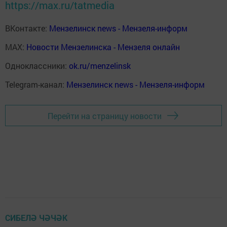
https://max.ru/tatmedia
ВКонтакте:
Мензелинск news - Мензеля-информ
MAX:
Новости Мензелинска - Мензеля онлайн
Одноклассники:
ok.ru/menzelinsk
Telegram-канал:
Мензелинск news - Мензеля-информ
Перейти на страницу новости
СИБЕЛӘ ЧӘЧӘК