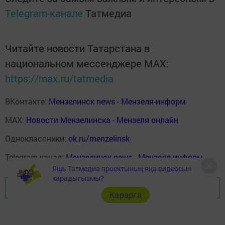
Telegram-канале
Татмедиа
Читайте новости Татарстана в
национальном мессенджере MАХ:
https://max.ru/tatmedia
ВКонтакте:
Мензелинск news - Мензеля-информ
MAX:
Новости Мензелинска - Мензеля онлайн
Одноклассники:
ok.ru/menzelinsk
Telegram-канал:
Мензелинск news - Мензеля-информ
Яшь Татмедиа проектының яңа видеосын
карадыгызмы?
Перейти на страницу новости
Карарга