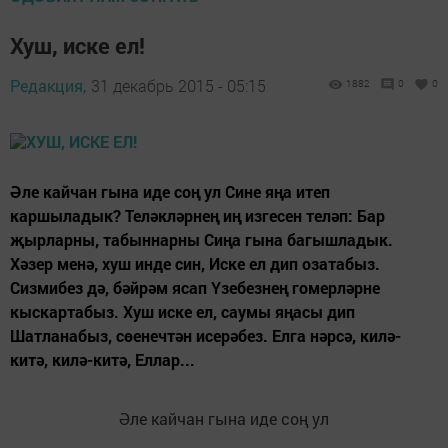
Хуш, иске ел!
Редакция,
31 декабрь 2015 - 05:15
1882
0
0
Әле кайчан гына иде соң ул Сине яңа итеп
каршыладык? Теләкләрнең иң изгесен теләп: Бар
җырларны, табыннарны Сиңа гына багышладык.
Хәзер менә, хуш инде син, Иске ел дип озатабыз.
Сизмибез дә, бәйрәм ясап Үзебезнең гомерләрне
кыскартабыз. Хуш иске ел, саумы яңасы дип
Шатланабыз, сөенечтән исерәбез. Елга нәрсә, килә-
китә, килә-китә, Еллар...
Әле кайчан гына иде соң ул