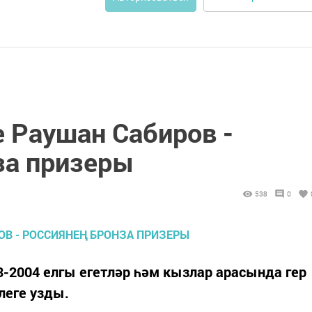
 Раушан Сабиров -
за призеры
538
0
-2004 елгы егетләр һәм кызлар арасында гер
леге узды.