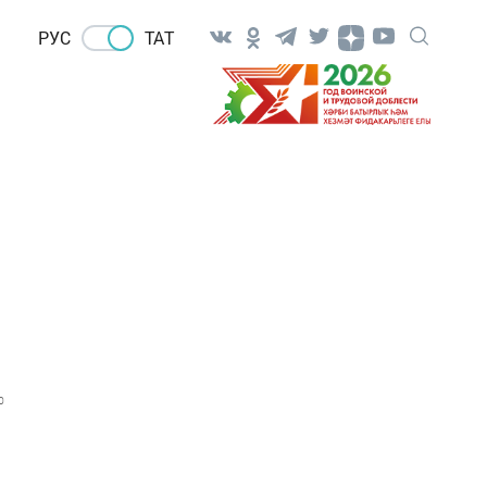
РУС
ТАТ
0