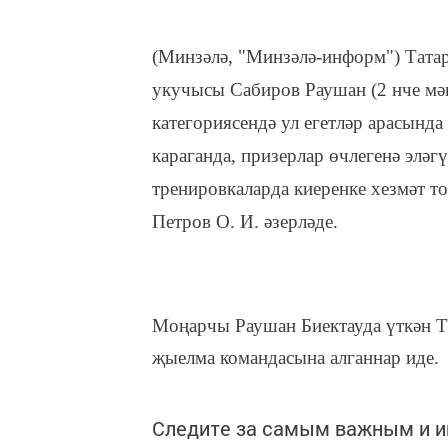
(Минзәлә, "Минзәлә-информ") Тата
укучысы Сабиров Раушан (2 нче мәк
категориясендә ул егетләр арасынд
караганда, призерлар өчлегенә элә
тренировкаларда киеренке хезмәт т
Петров О. И.
ә
зерләде.
Моңарчы Раушан Биектауда үткән Т
җыелма командасына алганнар иде.
Следите за самым важным и 