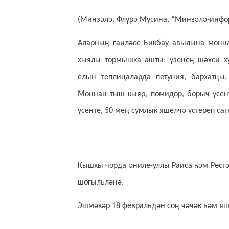
(Минзәлә, Флүрә Мусина, “Минзәлә-инфо
Аларның гаиләсе Бикбау авылына монна
хыялы тормышка ашты: үзенең шәхси х
елын теплицаларда петуния, бархатцы,
Моннан тыш кыяр, помидор, борыч үсент
үсенте, 50 мең сумлык яшелчә үстереп сат
Кышкы чорда әниле-уллы Раиса һәм Рөстә
шөгыльләнә.
Эшмәкәр 18 февральдән соң чәчәк һәм яш