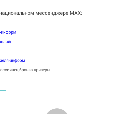
в национальном мессенджере MАХ:
я-информ
онлайн
нзеля-информ