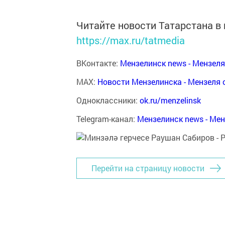
Читайте новости Татарстана 
https://max.ru/tatmedia
ВКонтакте:
Мензелинск news - Мензел
MAX:
Новости Мензелинска - Мензеля 
Одноклассники:
ok.ru/menzelinsk
Telegram-канал:
Мензелинск news - Ме
Перейти на страницу новости