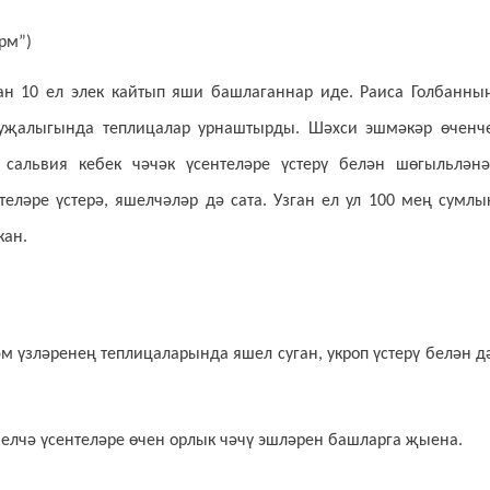
рм”)
н 10 ел элек кайтып яши башлаганнар иде. Раиса Голбанны
уҗалыгында теплицалар урнаштырды. Шәхси эшмәкәр өченч
 сальвия кебек чәчәк үсентеләре үстерү белән шөгыльләнә
еләре үстерә, яшелчәләр дә сата. Узган ел ул 100 мең сумлы
кан.
м үзләренең теплицаларында яшел суган, укроп үстерү белән д
елчә үсентеләре өчен орлык чәчү эшләрен башларга җыена.