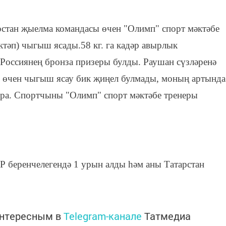
рстан җыелма командасы өчен "Олимп" спорт мәктәбе
тәп) чыгыш ясады.58 кг. га кадәр авырлык
а Россиянең бронза призеры булды. Раушан сүзләренә
гү өчен чыгыш ясау бик җиңел булмады, моның артында
ора. Спортчыны "Олимп" спорт мәктәбе тренеры
Р беренчелегендә 1 урын алды һәм аны Татарстан
интересным в
Telegram-канале
Татмедиа