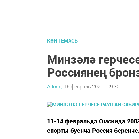
КӨН ТЕМАСЫ
Минзәлә герчесе
Россиянең брон
Admin,
16 февраль 2021 - 09:30
11-14 февральдә Омскида 2003
спорты буенча Россия беренче