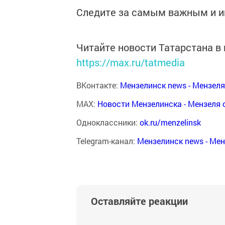
Следите за самым важным и 
Читайте новости Татарстана 
https://max.ru/tatmedia
ВКонтакте:
Мензелинск news - Мензел
MAX:
Новости Мензелинска - Мензеля 
Одноклассники:
ok.ru/menzelinsk
Telegram-канал:
Мензелинск news - Ме
Оставляйте реакции