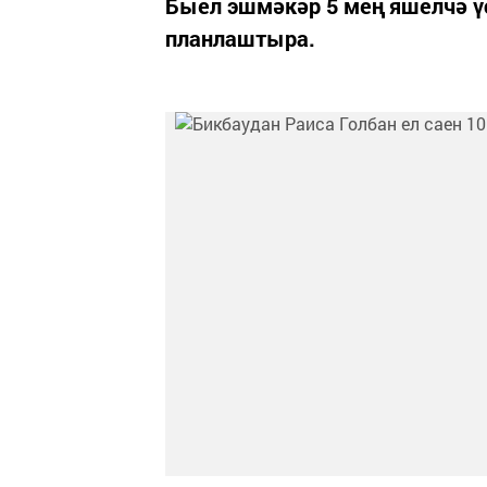
Быел эшмәкәр 5 мең яшелчә үс
планлаштыра.