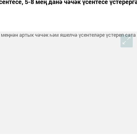
ентесе, 5-8 мең данә чәчәк үсентесе үстерерг