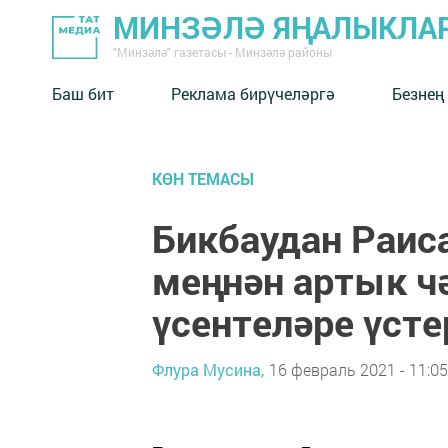
МИНЗӘЛӘ ЯҢАЛЫКЛА
"Минзәлә" газетасы - Минзәлә районы
Баш бит
Реклама бирүчеләргә
Безнең
КӨН ТЕМАСЫ
Бикбаудан Раиса
меңнән артык ч
үсентеләре үсте
Флура Мусина,
16 февраль 2021 - 11:05