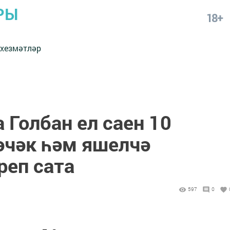
РЫ
18+
 хезмәтләр
 Голбан ел саен 10
әчәк һәм яшелчә
реп сата
597
0