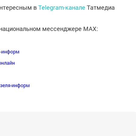
интересным в
Telegram-канале
Татмедиа
в национальном мессенджере MАХ:
я-информ
онлайн
нзеля-информ