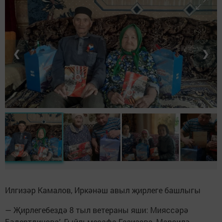
❮
❯
Илгизәр Камалов, Иркәнәш авыл җирлеге башлыгы
— Җирлегебездә 8 тыл ветераны яши: Мияссәрә
Бәдертдинова’, Гыйльмесафа Газизова, Марсилә