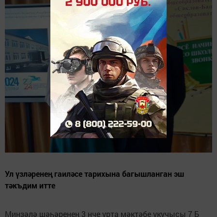
Ул үзләренең гаиләсе тарихына багышланган эш
тәкъдим итте
Минзәлә шәһәренең 3 нче урта мәктәбе укучысы 7 Б