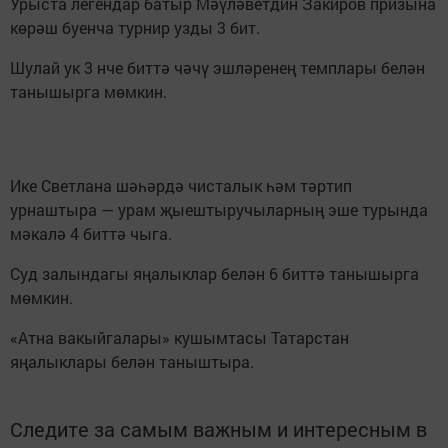
Урыста легендар батыр Мәүләветдин Закиров призына
көрәш буенча турнир узды 3 бит.
Шулай ук 3 нче биттә чәчү эшләренең темплары белән
танышырга мөмкин.
Ике Светлана шәһәрдә чисталык һәм тәртип
урнаштыра — урам җыештыручыларның эше турында
мәкалә 4 биттә чыга.
Суд залындагы яңалыклар белән 6 биттә танышырга
мөмкин.
«Атна вакыйгалары» кушымтасы Татарстан
яңалыклары белән таныштыра.
Следите за самым важным и интересным в