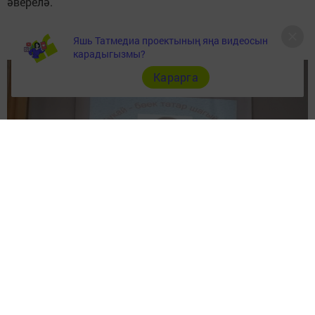
әверелә.
Яшь Татмедиа проектының яңа видеосын
карадыгызмы?
Карарга
Лилия Гайнуллина, 1нче урта мәктәпнең татар теле
укытучысы: