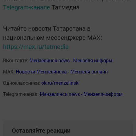
Telegram-канале
Татмедиа
Читайте новости Татарстана в
национальном мессенджере MАХ:
https://max.ru/tatmedia
ВКонтакте:
Мензелинск news - Мензеля-информ
MAX:
Новости Мензелинска - Мензеля онлайн
Одноклассники:
ok.ru/menzelinsk
Telegram-канал:
Мензелинск news - Мензеля-информ
Оставляйте реакции