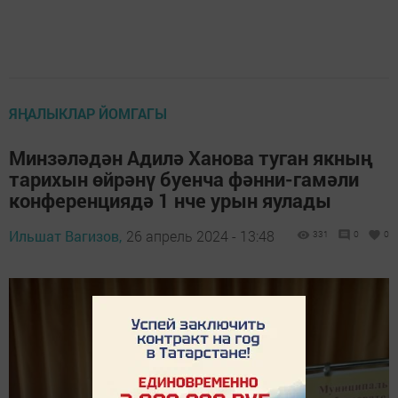
ЯҢАЛЫКЛАР ЙОМГАГЫ
Минзәләдән Адилә Ханова туган якның
тарихын өйрәнү буенча фәнни-гамәли
конференциядә 1 нче урын яулады
Ильшат Вагизов,
26 апрель 2024 - 13:48
331
0
0