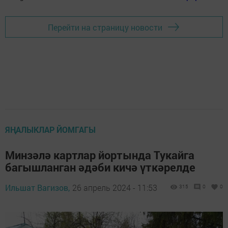
Перейти на страницу новости
ЯҢАЛЫКЛАР ЙОМГАГЫ
Минзәлә картлар йортында Тукайга
багышланган әдәби кичә үткәрелде
Ильшат Вагизов,
26 апрель 2024 - 11:53
315
0
0