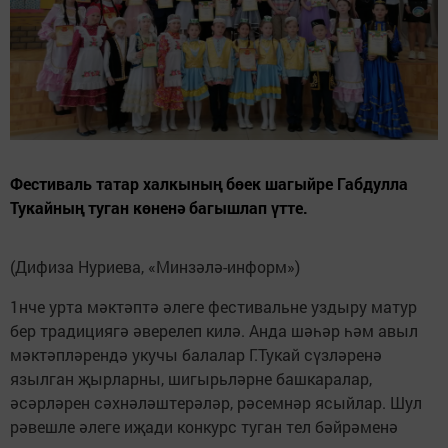
Фестиваль татар халкының бөек шагыйре Габдулла
Тукайның туган көненә багышлап үтте.
(Дифиза Нуриева, «Минзәлә-информ»)
1нче урта мәктәптә әлеге фестивальне уздыру матур
бер традициягә әверелеп килә. Анда шәһәр һәм авыл
мәктәпләрендә укучы балалар Г.Тукай сүзләренә
язылган җырларны, шигырьләрне башкаралар,
әсәрләрен сәхнәләштерәләр, рәсемнәр ясыйлар. Шул
рәвешле әлеге иҗади конкурс туган тел бәйрәменә