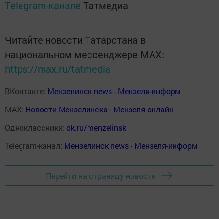
Telegram-канале
Татмедиа
Читайте новости Татарстана в
национальном мессенджере MАХ:
https://max.ru/tatmedia
ВКонтакте:
Мензелинск news - Мензеля-информ
MAX:
Новости Мензелинска - Мензеля онлайн
Одноклассники:
ok.ru/menzelinsk
Telegram-канал:
Мензелинск news - Мензеля-информ
Перейти на страницу новости