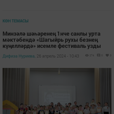
КӨН ТЕМАСЫ
Минзәлә шәһәренең 1нче санлы урта
мәктәбендә «Шагыйрь рухы безнең
күңелләрдә» исемле фестиваль узды
Дифиза Нуриева,
26 апрель 2024 - 10:43
274
0
0