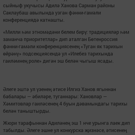
сыйныф укучысы Адилә Ханова Сарман районы
Саклаубаш авылында узган фәнни-гамәли
конференциядә катнашты.
«Милли һәм этномәдәни белем бирү: традицияләр һәм
заманча приоритетлар» дип аталган Бөтенроссия
фәнни-гамәли конференциясенең «Туган як тарихын
өйрәнү» подсекциясендә ул «Илебез тарихында
гаиләмнең роле» дигән эш белән чыгыш ясады.
Әлеге эштә ул үзенең әтисе Илгиз Ханов ягыннан
бабалары — әбиләре, туганнары: Хановлар —
Хәмитовлар гаиләсенең 4 буын дәвамындагы тарихы
белән таныштырды.
Жюри тарафыннан Адиләнең эш 1 нче урынга лаек дип
табылды. Әлеге эшне ул конкурска җизнәсе, әтисенең