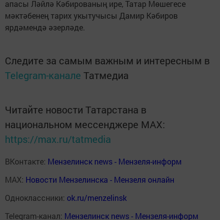
апасы Ләйлә Кәбированың ире, Татар Мөшегесе
мәктәбенең тарих укытучысы Дамир Кәбиров
ярдәмендә әзерләде.
Следите за самым важным и интересным в
Telegram-канале
Татмедиа
Читайте новости Татарстана в
национальном мессенджере MАХ:
https://max.ru/tatmedia
ВКонтакте:
Мензелинск news - Мензеля-информ
MAX:
Новости Мензелинска - Мензеля онлайн
Одноклассники:
ok.ru/menzelinsk
Telegram-канал:
Мензелинск news - Мензеля-информ