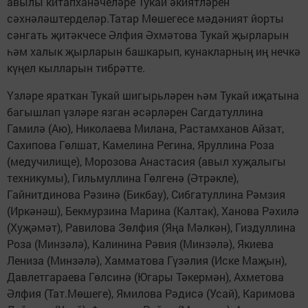
авылы китапханәчеләре Тукай әкиятләрен
сәхнәләштерделәр.Татар Мөшегесе мәдәният йорты
сәнгать җитәкчесе Әлфия Әхмәтова Тукай җырларын
һәм халык җырларын башкарып, кунакларның иң нечкә
күңел кылларын тибрәтте.
Үзләре яраткан Тукай шигырьләрен һәм Тукай иҗатына
багышлап үзләре язган әсәрләрен Сагдатуллина
Гамилә (Аю), Николаева Милана, Растамханов Айзат,
Сахипова Гөлшат, Камелина Регина, Яруллина Роза
(медучилище), Морозова Анастасия (авыл хуҗалыгы
техникумы), Гильмуллина Гөлгенә (Әтрәкле),
Гайнитдинова Рәзинә (Бикбау), Сибгатуллина Рәмзия
(Иркәнәш), Бекмурзина Марина (Калтак), Ханова Рәхилә
(Хуҗәмәт), Равилова Зөлфия (Яңа Мәлкән), Гиздуллина
Роза (Минзәлә), Калинина Рәвия (Минзәлә), Якиева
Лениза (Минзәлә), Хамматова Гүзәлия (Иске Маҗын),
Давлетгараева Гөлсинә (Югары Тәкермән), Ахметова
Әлфия (Тат.Мөшеге), Ямилова Рәдисә (Усай), Каримова