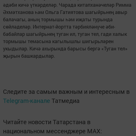
әдәби кичә үткәрделәр. Чарада китапханәчеләр Римма
Әхмәтханова һәм Ольга Гатиятова шагыйрьнең авыр
балачагы, аның тормышы һәм иҗаты турында
сөйләделәр. Интернат-йортта тәрбияләнүче әби-
бабайлар шагыйрьнең туган ил, туган тел, гади халык
тормышы темасына кагылышлы шигырьләрен
укыдылар. Кичә ахырында барысы бергә «Туган тел»
җырын башкардылар.
Следите за самым важным и интересным в
Telegram-канале
Татмедиа
Читайте новости Татарстана в
национальном мессенджере MАХ: