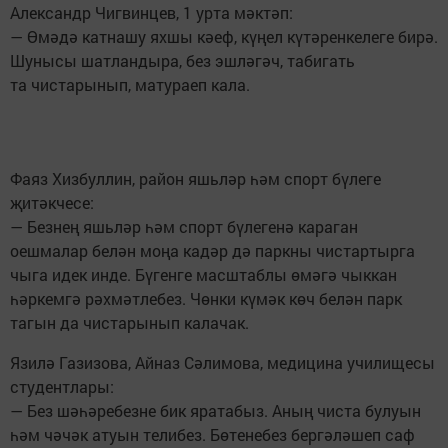
Александр Чигвинцев, 1 урта мәктәп:
— Өмәдә катнашу яхшы кәеф, күңел күтәренкелеге бирә.
Шунысы шатландыра, без эшләгәч, табигать
та чистарынып, матураеп кала.
Фаяз Хизбуллин, район яшьләр һәм спорт бүлеге
җитәкчесе:
— Безнең яшьләр һәм спорт бүлегенә караган
оешмалар белән моңа кадәр дә паркны чистартырга
чыга идек инде. Бүгенге масштаблы өмәгә чыккан
һәркемгә рәхмәтлебез. Чөнки күмәк көч белән парк
тагын да чистарынып калачак.
Язилә Газизова, Айназ Сәлимова, медицина училищесы
студентлары:
— Без шәһәребезне бик яратабыз. Аның чиста булуын
һәм чәчәк атуын телибез. Бөтенебез бергәләшеп саф