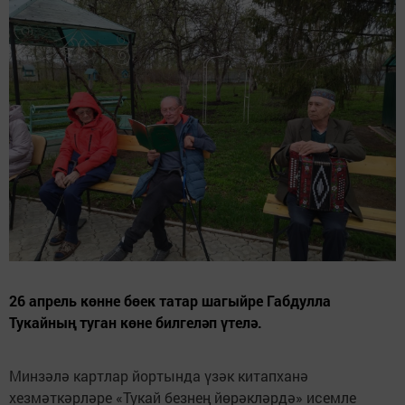
26 апрель көнне бөек татар шагыйре Габдулла
Тукайның туган көне билгеләп үтелә.
Минзәлә картлар йортында үзәк китапханә
хезмәткәрләре «Тукай безнең йөрәкләрдә» исемле