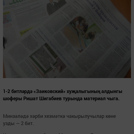
1-2 битләрдә «Заиковский» хуҗалыгының алдынгы
шоферы Ришат Шигабиев турында материал чыга.
Минзәләдә хәрби хезмәткә чакырылучылар көне
узды — 2 бит.