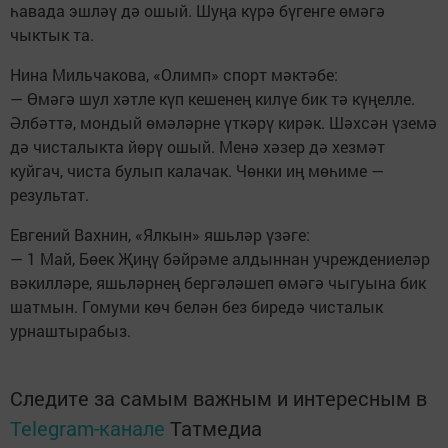
һавада эшләү дә ошый. Шуңа күрә бүгенге өмәгә
чыктык та.
Нина Мильчакова, «Олимп» спорт мәктәбе:
— Өмәгә шул хәтле күп кешенең килүе бик тә күңелле.
Әлбәттә, мондый өмәләрне үткәрү кирәк. Шәхсән үземә
дә чисталыкта йөрү ошый. Менә хәзер дә хезмәт
куйгач, чиста булып калачак. Чөнки иң мөһиме —
результат.
Евгений Вахнин, «Ялкын» яшьләр үзәге:
— 1 Май, Бөек Җиңү бәйрәме алдыннан учреждениеләр
вәкилләре, яшьләрнең бергәләшеп өмәгә чыгуына бик
шатмын. Гомуми көч белән без биредә чисталык
урнаштырабыз.
Следите за самым важным и интересным в
Telegram-канале
Татмедиа