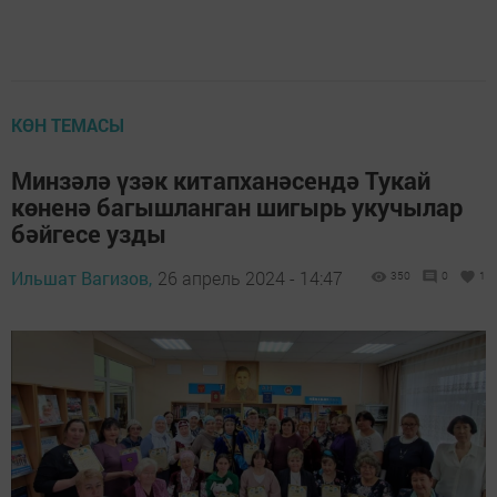
КӨН ТЕМАСЫ
Минзәлә үзәк китапханәсендә Тукай
көненә багышланган шигырь укучылар
бәйгесе узды
Ильшат Вагизов,
26 апрель 2024 - 14:47
350
0
1