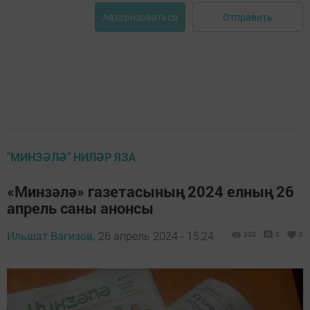
Отправить
Авторизоваться
"МИНЗӘЛӘ" НИЛӘР ЯЗА
«Минзәлә» газетасының 2024 елның 26
апрель саны анонсы
Ильшат Вагизов,
26 апрель 2024 - 15:24
330
0
0