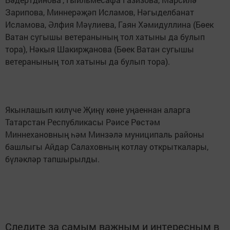
Зарипова, Миннерәҗәп Исламов, Нәгыделбанат
Исламова, Әлфия Мәүлиева, Гаян Хәмидуллина (Бөек
Ватан сугышы ветеранының тол хатыны да булып
тора), Нәкыя Шакирҗанова (Бөек Ватан сугышы
ветеранының тол хатыны да булып тора).
Якынлашып килүче Җиңү көне уңаеннан аларга
Татарстан Республикасы Рәисе Рөстәм
Миннехановның һәм Минзәлә муниципаль районы
башлыгы Айдар Салаховның котлау открыткалары,
бүләкләр тапшырылды.
Следите за самым важным и интересным в