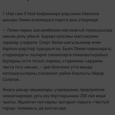
1 Май һәм 9 Май бәйрәмнәре алдыннан Минзәлә
шәһәре Ленин исемендәге паркта өмә үткәрелде.
— Ленин паркы шәһәребезнең иҗтимагый тормышында
мөһим роль уйный. Биредә күпсаны массакүләм
чаралар үткәрелә. Спорт белән шөгыльләнер өчен
барлык шартлар тудырылган. Быел Ленин паркындагы,
стадиондагы эшләрне тәмамларга планлаштырабыз.
Шуларны истә тотып, паркны, стадионны һәрдаим
чиста тоту мөһим, — дип билгеләп үтте өмәдә
катнашучыларны сәламләп, район башлыгы Айдар
Салахов.
Өмәгә шәһәр оешмалары, учреждение, предприятие
хезмәткәрләре, урта уку йортларыннан 200 ләп кеше
чыкты. Җыелган чүп-чарны чыгарып торыга «Чистый
город» техникасы да килгән иде.