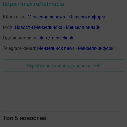
https://max.ru/tatmedia
ВКонтакте:
Мензелинск news - Мензеля-информ
MAX:
Новости Мензелинска - Мензеля онлайн
Одноклассники:
ok.ru/menzelinsk
Telegram-канал:
Мензелинск news - Мензеля-информ
Перейти на страницу новости
Топ 5 новостей