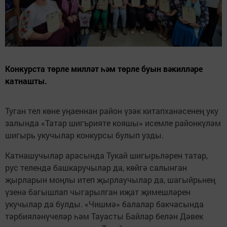
Конкурста төрле милләт һәм төрле буын вәкилләре
катнашты.
Туган тел көне уңаеннан район үзәк китапханәсенең уку
залында «Татар шигърияте кояшы» исемле районкүләм
шигырь укучылар конкурсы булып узды.
Катнашучылар арасында Тукай шигырьләрен татар,
рус телендә башкаручылар да, көйгә салынган
җырларын моңлы итеп җырлаучылар да, шагыйрьнең
үзенә багышлап чыгарылган иҗат җимешләрен
укучылар да булды. «Чишмә» балалар бакчасында
тәрбияләнүчеләр һәм Тауасты Байлар белән Дәвек