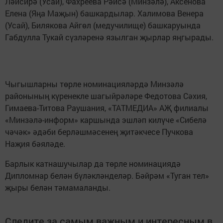
Ләйсирә (Усай), Фахреева Рәйсә (Минзәлә), Аксенова
Елена (Яңа Маҗын) башкардылар. Халимова Венера
(Усай), Билякова Айгөл (медучилище) башкаруында
Габдулла Тукай сүзләренә язылган җырлар яңгырады.
Чыгышларны төрле номинацияләрдә Минзәлә
районының күренекле шагыйрәләре Федотова Сәхия,
Гимаева-Титова Раушания, «ТАТМЕДИА» АҖ филиалы
«Минзәлә-информ» каршында эшләп килүче «Сибелә
чәчәк» әдәби берләшмәсенең җитәкчесе Пучкова
Наҗия бәяләде.
Барлык катнашучылар да төрле номинациядә
Дипломнар белән бүләкләнделәр. Бәйрәм «Туган тел»
җыры белән тәмамаланды.
Следите за самым важным и интересным в