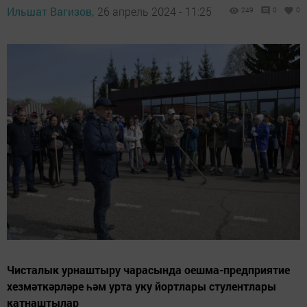
Ильшат Вагизов,
26 апрель 2024 - 11:25
249
0
0
Чисталык урнаштыру чарасында оешма-предприятие
хезмәткәрләре һәм урта уку йортлары стулентлары
катнаштылар