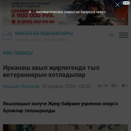
3
Автоматическое закрытие баннера через
МИНЗӘЛӘ ЯҢАЛЫКЛАРЫ
18+
"Минзәлә" газетасы - Минзәлә районы
КӨН ТЕМАСЫ
Иркәнәш авыл җирлегендә тыл
ветераннарын котладылар
Ильшат Вагизов,
28 апрель 2024 - 08:50
286
0
0
Якынлашып килүче Җиңү бәйрәме уңаеннан аларга
бүләкләр тапшырылды