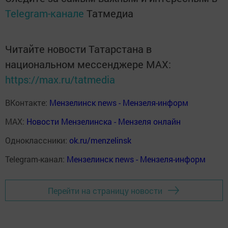
Telegram-канале
Татмедиа
Читайте новости Татарстана в
национальном мессенджере MАХ:
https://max.ru/tatmedia
ВКонтакте:
Мензелинск news - Мензеля-информ
MAX:
Новости Мензелинска - Мензеля онлайн
Одноклассники:
ok.ru/menzelinsk
Telegram-канал:
Мензелинск news - Мензеля-информ
Перейти на страницу новости