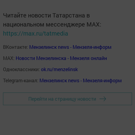
Читайте новости Татарстана в
национальном мессенджере MАХ:
https://max.ru/tatmedia
ВКонтакте:
Мензелинск news - Мензеля-информ
MAX:
Новости Мензелинска - Мензеля онлайн
Одноклассники:
ok.ru/menzelinsk
Telegram-канал:
Мензелинск news - Мензеля-информ
Перейти на страницу новости