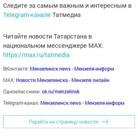
Следите за самым важным и интересным в
Telegram-канале
Татмедиа
Читайте новости Татарстана в
национальном мессенджере MАХ:
https://max.ru/tatmedia
ВКонтакте:
Мензелинск news - Мензеля-информ
MAX:
Новости Мензелинска - Мензеля онлайн
Одноклассники:
ok.ru/menzelinsk
Telegram-канал:
Мензелинск news - Мензеля-информ
Перейти на страницу новости