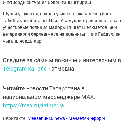
икътисади ситуация белән таныштырды.
Шулай ук җыенда район үзәк хастаханәсенең баш
табибы урынбасары Наил Асадуллин, районның өлкән
участковые полиция майоры Ришат Шәяхмәтов һәм
ветеринария берләшмәсе начальнигы Нияз Габдуллин
чыгыш ясадылар.
Следите за самым важным и интересным в
Telegram-канале
Татмедиа
Читайте новости Татарстана в
национальном мессенджере MАХ:
https://max.ru/tatmedia
ВКонтакте:
Мензелинск news - Мензеля-информ