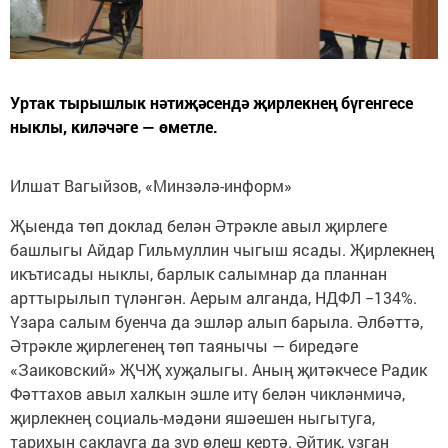
Уртак тырышлык нәтиҗәсендә җирлекнең бүгенгесе
ныклы, киләчәге — өметле.
Илшат Вагыйзов, «Минзәлә-информ»
Җыенда төп доклад белән Әтрәкле авыл җирлеге
башлыгы Айдар Гильмуллин чыгыш ясады. Җирлекнең
икътисады ныклы, барлык салымнар да планнан
арттырылып түләнгән. Аерым алганда, НДФЛ −134%.
Үзара салым буенча да эшләр алып барыла. Әлбәттә,
Әтрәкле җирлегенең төп таянычы — биредәге
«Заиковский» ҖЧҖ хуҗалыгы. Аның җитәкчесе Радик
Фәттахов авыл халкын эшле итү белән чикләнмичә,
җирлекнең социаль-мәдәни яшәешен ныгытуга,
тарихын саклауга да зур өлеш кертә. Әйтик, узган