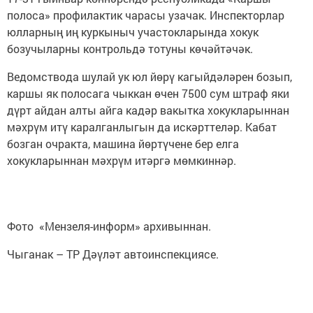
полоса» профилактик чарасы узачак. Инспекторлар
юлларның иң куркыныч участокларында хокук
бозучыларны контрольдә тотуны көчәйтәчәк.
Ведомствода шулай ук юл йөрү кагыйдәләрен бозып,
каршы як полосага чыккан өчен 7500 сум штраф яки
дүрт айдан алты айга кадәр вакытка хокукларыннан
мәхрүм итү каралганлыгын да искәрттеләр. Кабат
бозган очракта, машина йөртүчене бер елга
хокукларыннан мәхрүм итәргә мөмкиннәр.
Фото «Мензеля-информ» архивыннан.
Чыганак – ТР Дәүләт автоинспекциясе.