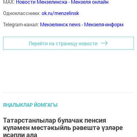
MAX:
Новости Мензелинска - Мензеля онлайн
Одноклассники:
ok.ru/menzelinsk
Telegram-канал:
Мензелинск news - Мензеля-информ
Перейти на страницу новости
ЯҢАЛЫКЛАР ЙОМГАГЫ
Татарстанлылар булачак пенсия
күләмен мөстәкыйль рәвештә үзләре
исәпли ала