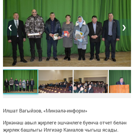
❮
❯
Илшат Вагыйзов, «Минзәлә-информ»
Иркәнәш авыл җирлеге эшчәнлеге буенча отчет белән
җирлек башлыгы Илгизәр Камалов чыгыш ясады.