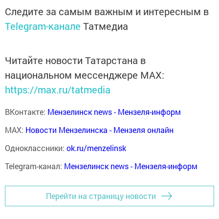
Следите за самым важным и интересным в
Telegram-канале
Татмедиа
Читайте новости Татарстана в
национальном мессенджере MАХ:
https://max.ru/tatmedia
ВКонтакте:
Мензелинск news - Мензеля-информ
MAX:
Новости Мензелинска - Мензеля онлайн
Одноклассники:
ok.ru/menzelinsk
Telegram-канал:
Мензелинск news - Мензеля-информ
Перейти на страницу новости