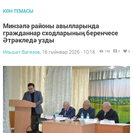
КӨН ТЕМАСЫ
Минзәлә районы авылларында
гражданнар сходларының беренчесе
Әтрәкледә узды
Ильшат Вагизов,
16 гыйнвар 2026 - 10:18
138
0
0