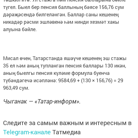
түгел. Быел бер пенсия баллының бәясе 156,76 сум
дәрәҗәсендә билгеләнгән. Баллар саны кешенең
никадәр рәсми эшләвенә һәм нинди хезмәт хакы
алуына бәйле.
Мисал өчен, Татарстанда яшәүче кешенең эш стажы
35 ел һәм аның тупланган пенсия баллары 130 икән,
аның быелгы пенсия күләме формула буенча
түбәндәгечә исәпләнә: 9584,69 + (130 × 156,76) = 29
963,49 сум.
Чыганак — «Татар-информ».
Следите за самым важным и интересным в
Telegram-канале
Татмедиа