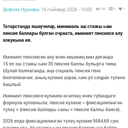
Дифиза Нуриева,
16 гыйнвар 2026 - 10:05
134
0
1
Татарстанда яшәүчеләр, минималь эш стажы һәм
пенсия баллары булган очракта, иминият пенсиясе алу
хокукына ия.
Иминият пенсиясен алу өчен кешенең ким дигәндә
15 ел эш стажы һәм 30 пенсия баллы булырга тиеш.
Шулай балмаганда, аңа социаль пенсия генә
билгеләнәчәк: аның күләме азрак, һәм ул соңрак түләнә
башлый.
Иминият пенсиясе күләмен исәпләү өчен түбәндәге
формула кулланыла: пенсия күләме = фиксацияләнгән
түләү + (пенсия баллары саны × пенсия баллы бәясе).
2026 елда фиксацияләнгән түләү күләме 9584,69 сум
тәшкил итә. Ул стажга һәм пенсия балларына бәйле