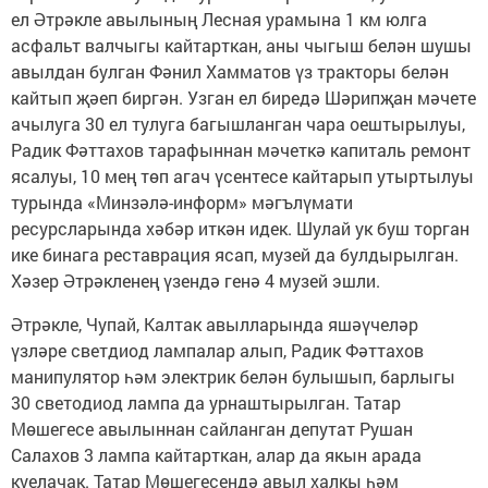
ел Әтрәкле авылының Лесная урамына 1 км юлга
асфальт валчыгы кайтарткан, аны чыгыш белән шушы
авылдан булган Фәнил Хамматов үз тракторы белән
кайтып җәеп биргән. Узган ел биредә Шәрипҗан мәчете
ачылуга 30 ел тулуга багышланган чара оештырылуы,
Радик Фәттахов тарафыннан мәчеткә капиталь ремонт
ясалуы, 10 мең төп агач үсентесе кайтарып утыртылуы
турында «Минзәлә-информ» мәгълүмати
ресурсларында хәбәр иткән идек. Шулай ук буш торган
ике бинага реставрация ясап, музей да булдырылган.
Хәзер Әтрәкленең үзендә генә 4 музей эшли.
Әтрәкле, Чупай, Калтак авылларында яшәүчеләр
үзләре светдиод лампалар алып, Радик Фәттахов
манипулятор һәм электрик белән булышып, барлыгы
30 светодиод лампа да урнаштырылган. Татар
Мөшегесе авылыннан сайланган депутат Рушан
Салахов 3 лампа кайтарткан, алар да якын арада
куелачак. Татар Мөшегесендә авыл халкы һәм