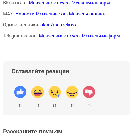
ВКонтакте:
Мензелинск news - Мензеля-информ
MAX:
Новости Мензелинска - Мензеля онлайн
Одноклассники:
ok.ru/menzelinsk
Telegram-канал:
Мензелинск news - Мензеля-информ
Оставляйте реакции
0
0
0
0
0
Расскажите друзьям