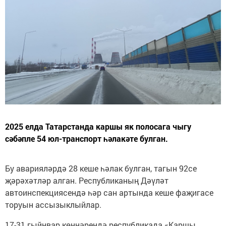
2025 елда Татарстанда каршы як полосага чыгу
сәбәпле 54 юл-транспорт һәлакәте булган.
Бу аварияләрдә 28 кеше һәлак булган, тагын 92се
җәрәхәтләр алган. Республиканың Дәүләт
автоинспекциясендә һәр сан артында кеше фаҗигасе
торуын ассызыклыйлар.
17-31 гыйнвар көннәрендә республикада «Каршы