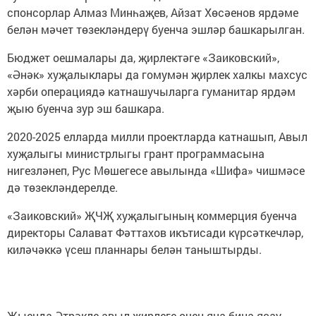
спонсорлар Алмаз Минһаҗев, Айзат Хөсәенов ярдәме
белән мәчет төзекләндерү буенча эшләр башкарылган.
Бюджет оешмалары да, җирлектәге «Заиковский»,
«Әнәк» хуҗалыклары да гомумән җирлек халкы махсус
хәрби операциядә катнашучыларга гуманитар ярдәм
җыю буенча зур эш башкара.
2020-2025 елларда милли проектларда катнашып, Авыл
хуҗалыгы министрлыгы грант программасына
нигезләнеп, Рус Мөшегесе авылында «Шифа» чишмәсе
дә төзекләндерелде.
«Заиковский» ҖЧҖ хуҗалыгының коммерция буенча
директоры Салават Фәттахов икътисади күрсәткечләр,
киләчәккә үсеш планнары белән таныштырды.
Җыенда Әтрәкле авыл җирлеге өчен яңа бина ясау,