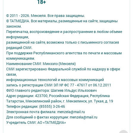
18+
© 2011 - 2026. Мензеля. Все права защищены.
© ТАТМЕДИА. Все материалы, размещенные на сайте, защищены
законом.
Перепечатка, воспроизведение и распространение в любом объеме
информации,
размещенной на сайте, возможна только с письменного согласия
редакций СМИ.
При поддержке Республиканского агентства по печати и массовым
коммуникациям.
Наименование СМИ: Минзэлэ (Мензеля)
СМИ зарегистрировано Федеральной службой по надзору в сфере
связи,
информационных технологий и массовых коммуникаций
запись о регистрации СМИ ЭЛ № ФС 77 - 47617 от 06.12.2011
ФИО главного редактора: Шагиев Ильдус Ильязович
Адрес редакции: 423700, Российская Федерация, Республика
Татарстан, Мензелинский район, г. Мензелинск, ул. Тукая, д. 19
Телефон редакции: (85555) 3-26-46
Электронная почта филиала: menzela@mail.ru
Для сообщений о фактах коррупции: menzela@mail.ru
Учредитель СМИ: АО «ТАТМЕДИА»
Антикоррупционная политика