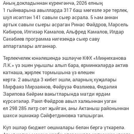
Аның докладыннан күренгәнчә, 2026 елның
1 гыйнварына авылларда 317 баш мөгезле эре терлек,
шул исәптән 141 савым сыер асрала. 5 һәм аннан
артык савым сыеры асраган Ринас Фәйдров, Марсель
Кәбиров, Илгизәр Камалов, Альфред Камалов, Илдар
Сәхәбиев программа нигезендә сыер саву
аппарталары алганнар.
Терлекчелек юнәлешендә эшләүче КФХ «Миңнеханова
Л.К.» үз эшен уңышлы алып бара, ярминкәләрдә актив
катнаша, җирлек тормышына үз өлешен
кертә. 2 авылда 3 кибет эшли, аларның хуҗалары
Мирфаяз Мирзаянов, Фәйрүзә Фазлиева, Фидәлия
Зарипова бәйрәм вакытларында матди ярдәм
күрсәтәләр. Раил Фәйдров авыл халкыннан узган
ел 298 285 литр сөт җыйган, аны Актаныш районыннан
шәхси эшмәкәр Сәйфетдиновка тапшырган.
Күп эшләр бюджет оешмалары белән бергә үткәрелә.