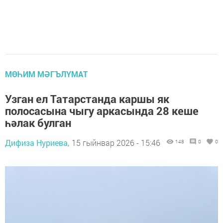
МӨҺИМ МӘГЪЛҮМАТ
Узган ел Татарстанда каршы як
полосасына чыгу аркасында 28 кеше
һәлак булган
Дифиза Нуриева,
15 гыйнвар 2026 - 15:46
148
0
0