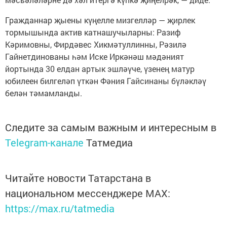
Гражданнар җыены күңелле мизгелләр — җирлек
тормышында актив катнашучыларны: Разиф
Кәримовны, Фирдәвес Хикмәтуллинны, Рәзилә
Гайнетдинованы һәм Иске Иркәнәш мәдәният
йортында 30 елдан артык эшләүче, үзенең матур
юбилеен билгеләп үткән Фәния Гайсинаны бүләкләү
белән тәмамланды.
Следите за самым важным и интересным в
Telegram-канале
Татмедиа
Читайте новости Татарстана в
национальном мессенджере MАХ:
https://max.ru/tatmedia