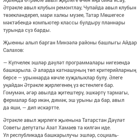
Әтрәкле авыл клубын ремонтлау, Чупайда авыл клубын
төзекләндереп, мари халкы музее, Татар Мөшегесе
мәктәбендә компьютер классы булдыру планнары
турында сүз барды.
Җыенны алып барган Минзәлә районы башлыгы Айдар
Салахов:
— Күпчелек эшләр дәүләт программалары нигезендә
башкарыла. Ә аларда катнашуның төп критерийларның
берсе — урыннарда көчле хуҗалыклар булу. Әлеге
уңайдан Әтрәкле җирлегенең үз өстенлеге бар.
Гомумән, әгәр авылда җитештерү, эшкәртү тармагы,
фермалар бар икән, димәк, эш урыны да бар, авыл
да яши, — дип искәртте.
Әтрәкле авыл җирлеге җыенына Татарстан Дәүләт
Советы депутаты Азат Хамаев та килгән иде.
Ул республикада башкарылучы эшләр, социаль-