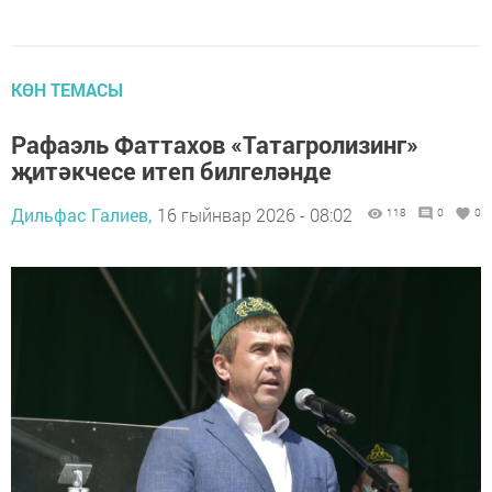
КӨН ТЕМАСЫ
Рафаэль Фаттахов «Татагролизинг»
җитәкчесе итеп билгеләнде
Дильфас Галиев,
16 гыйнвар 2026 - 08:02
118
0
0