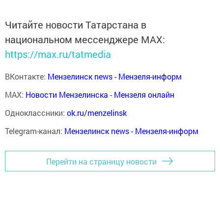
Читайте новости Татарстана в
национальном мессенджере MАХ:
https://max.ru/tatmedia
ВКонтакте:
Мензелинск news - Мензеля-информ
MAX:
Новости Мензелинска - Мензеля онлайн
Одноклассники:
ok.ru/menzelinsk
Telegram-канал:
Мензелинск news - Мензеля-информ
Перейти на страницу новости