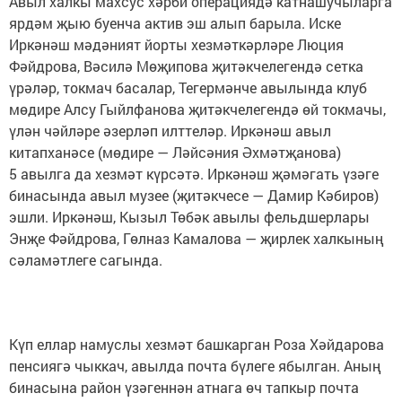
Авыл халкы махсус хәрби операциядә катнашучыларга
ярдәм җыю буенча актив эш алып барыла. Иске
Иркәнәш мәдәният йорты хезмәткәрләре Люция
Фәйдрова, Вәсилә Мөҗипова җитәкчелегендә сетка
үрәләр, токмач басалар, Тегермәнче авылында клуб
мөдире Алсу Гыйлфанова җитәкчелегендә өй токмачы,
үлән чәйләре әзерләп илттеләр. Иркәнәш авыл
китапханәсе (мөдире — Ләйсәния Әхмәтҗанова)
5 авылга да хезмәт күрсәтә. Иркәнәш җәмәгать үзәге
бинасында авыл музее (җитәкчесе — Дамир Кәбиров)
эшли. Иркәнәш, Кызыл Төбәк авылы фельдшерлары
Энҗе Фәйдрова, Гөлназ Камалова — җирлек халкының
сәламәтлеге сагында.
Күп еллар намуслы хезмәт башкарган Роза Хәйдарова
пенсиягә чыккач, авылда почта бүлеге ябылган. Аның
бинасына район үзәгеннән атнага өч тапкыр почта