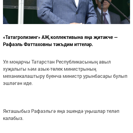
«Татагролизинг» АҖ коллективына яңа җитәкче —
Рафаэль Фаттаховны тәкъдим иттеләр.
Ул моңарчы Татарстан Республикасының авыл
хуҗалыгы һәм азык-төлек министрының
механикалаштыру буенча министр урынбасары булып
эшләгән иде.
Якташыбыз Рафаэльгә яңа эшендә уңышлар теләп
калабыз.