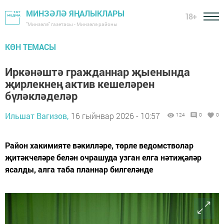
МИНЗӘЛӘ ЯҢАЛЫКЛАРЫ
18+
"Минзәлә" газетасы - Минзәлә районы
КӨН ТЕМАСЫ
Иркәнәштә гражданнар җыенында
җирлекнең актив кешеләрен
бүләкләделәр
Ильшат Вагизов,
16 гыйнвар 2026 - 10:57
124
0
0
Район хакимияте вәкилләре, төрле ведомстволар
җитәкчеләре белән очрашуда узган елга нәтиҗәләр
ясалды, алга таба планнар билгеләнде