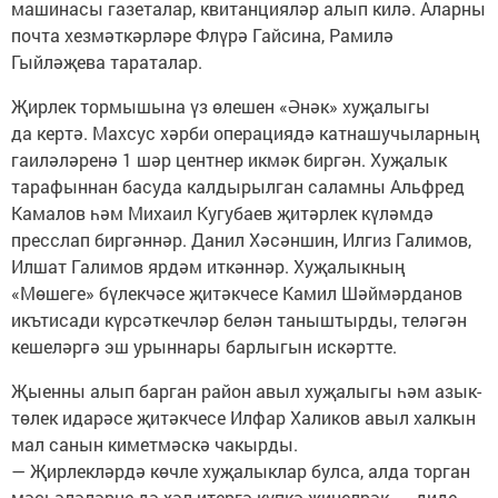
машинасы газеталар, квитанцияләр алып килә. Аларны
почта хезмәткәрләре Флүрә Гайсина, Рамилә
Гыйләҗева тараталар.
Җирлек тормышына үз өлешен «Әнәк» хуҗалыгы
да кертә. Махсус хәрби операциядә катнашучыларның
гаиләләренә 1 шәр центнер икмәк биргән. Хуҗалык
тарафыннан басуда калдырылган саламны Альфред
Камалов һәм Михаил Кугубаев җитәрлек күләмдә
пресслап биргәннәр. Данил Хәсәншин, Илгиз Галимов,
Илшат Галимов ярдәм иткәннәр. Хуҗалыкның
«Мөшеге» бүлекчәсе җитәкчесе Камил Шәймәрданов
икътисади күрсәткечләр белән таныштырды, теләгән
кешеләргә эш урыннары барлыгын искәртте.
Җыенны алып барган район авыл хуҗалыгы һәм азык-
төлек идарәсе җитәкчесе Илфар Халиков авыл халкын
мал санын киметмәскә чакырды.
— Җирлекләрдә көчле хуҗалыклар булса, алда торган
мәсьәләләрне дә хәл итергә күпкә җиңелрәк, — диде.