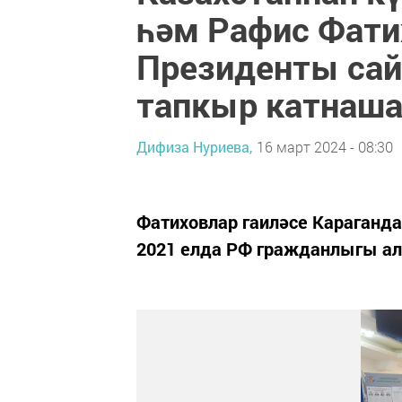
һәм Рафис Фати
Президенты сай
тапкыр катнаш
Дифиза Нуриева,
16 март 2024 - 08:30
Фатиховлар гаиләсе Караганда
2021 елда РФ гражданлыгы ал