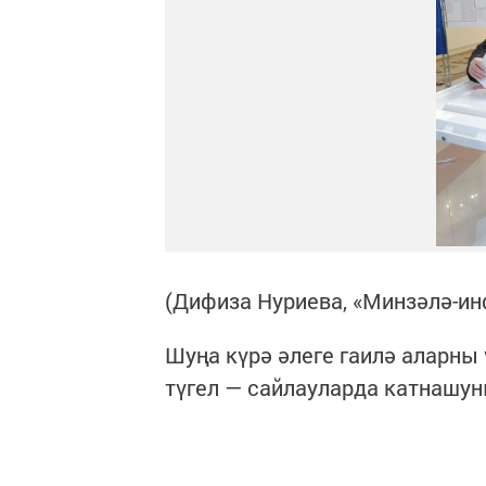
(Дифиза Нуриева, «Минзәлә-и
Шуңа күрә әлеге гаилә аларны
түгел — сайлауларда катнашу