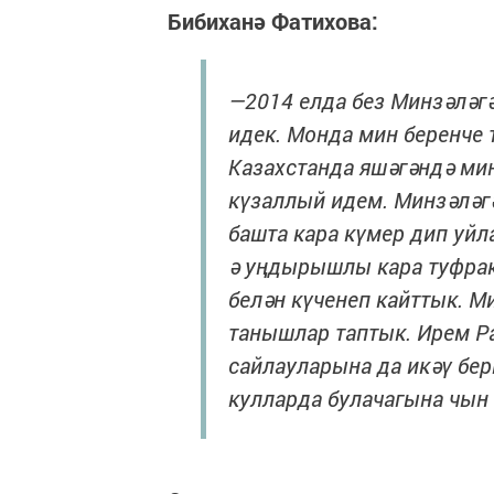
Бибиханә Фатихова:
—2014 елда без Минзәләгә
идек. Монда мин беренче 
Казахстанда яшәгәндә мин
күзаллый идем. Минзәләгә
башта кара күмер дип уйл
ә уңдырышлы кара туфрак 
белән күченеп кайттык. Ми
танышлар таптык. Ирем Р
сайлауларына да икәү бе
кулларда булачагына чын