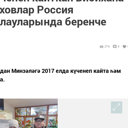
ховлар Россия
лауларында беренче
а
274
0
дан Минзәләгә 2017 елда күченеп кайта һәм
а.