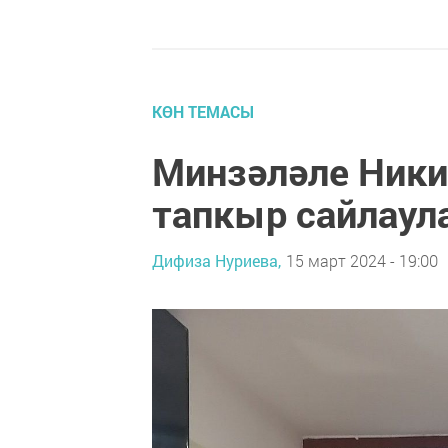
КӨН ТЕМАСЫ
Минзәләле Ники
тапкыр сайлаул
Дифиза Нуриева,
15 март 2024 - 19:00