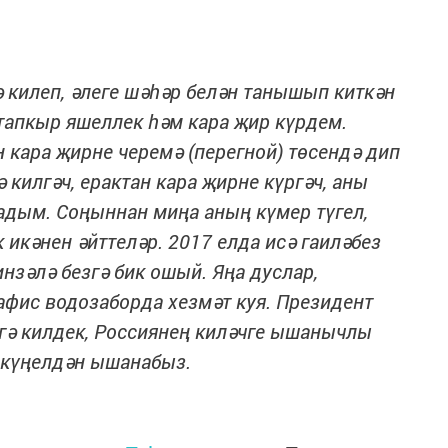
 килеп, әлеге шәһәр белән танышып киткән
тапкыр яшеллек һәм кара җир күрдем.
 кара җирне черемә (перегной) төсендә дип
 килгәч, ерактан кара җирне күргәч, аны
адым. Соңыннан миңа аның күмер түгел,
икәнен әйттеләр. 2017 елда исә гаиләбез
нзәлә безгә бик ошый. Яңа дуслар,
афис водозаборда хезмәт куя. Президент
ргә килдек, Россиянең киләчге ышанычлы
 күңелдән ышанабыз.