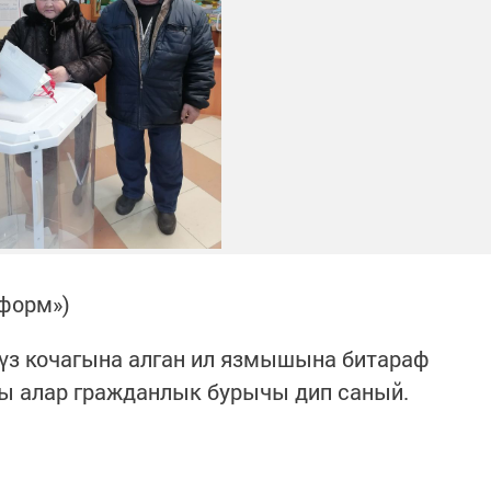
нформ»)
 үз кочагына алган ил язмышына битараф
ны алар гражданлык бурычы дип саный.