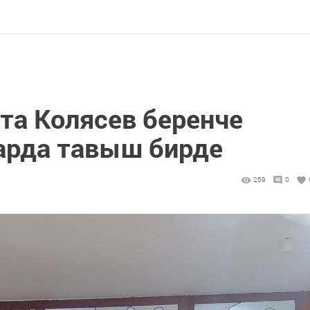
та Колясев беренче
арда тавыш бирде
259
0