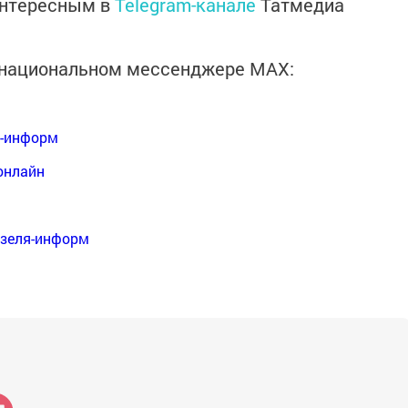
интересным в
Telegram-канале
Татмедиа
в национальном мессенджере MАХ:
я-информ
онлайн
нзеля-информ