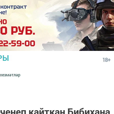
РЫ
18+
 хезмәтләр
ченеп кайткан Бибихана