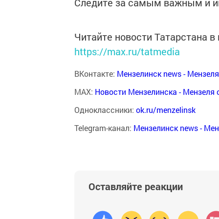
Следите за самым важным и 
Читайте новости Татарстана 
https://max.ru/tatmedia
ВКонтакте:
Мензелинск news - Мензел
MAX:
Новости Мензелинска - Мензеля 
Одноклассники:
ok.ru/menzelinsk
Telegram-канал:
Мензелинск news - Ме
Оставляйте реакции