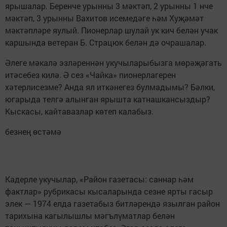
ярышалар. Беренче урынны 3 мәктәп, 2 урынны 1 нче
мәктәп, 3 урынны Вахитов исемедәге һәм Хуҗәмәт
мәктәпләре яулый. Пионерлар шулай ук кич белән учак
каршында ветеран Б. Страцюк белән дә очрашалар.
Әлеге мәкалә эзләреннән укучыларыбызга мөрәҗәгать
итәсебез килә. Ә сез «Чайка» пионерлагерен
хәтерлисезме? Анда ял иткәнегез булмадымы? Бәлки,
югарыда телгә алынган ярышта катнашкансыздыр?
Кыскасы, кайтавазлар көтеп калабыз.
безнең өстәмә
Кадерле укучылар, «Район газетасы: саннар һәм
фактлар» рубрикасы кысаларында сезне ярты гасыр
элек — 1974 елда газетабыз битләрендә язылган район
тарихына кагылышлы мәгълүматлар белән