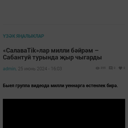
ҮЗӘК ЯҢАЛЫКЛАР
«CалаваTik»лар милли бәйрәм –
Сабантуй турында җыр чыгарды
admin,
25 июнь 2024 - 16:03
355
0
0
Быел группа видеода милли уеннарга өстенлек бирә.