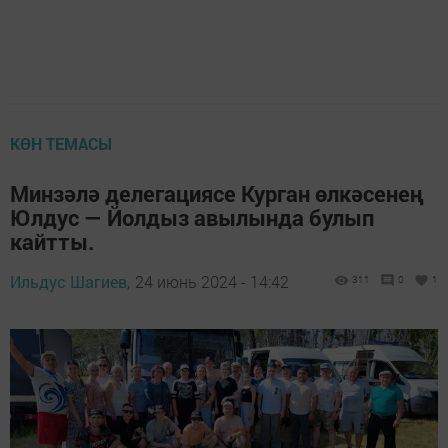
КӨН ТЕМАСЫ
Минзәлә делегациясе Курган өлкәсенең
Юлдус — Йолдыз авылында булып
кайтты.
Ильдус Шагиев,
24 июнь 2024 - 14:42
311
0
1