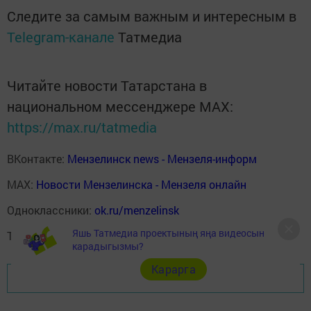
Следите за самым важным и интересным в
Telegram-канале
Татмедиа
Читайте новости Татарстана в
национальном мессенджере MАХ:
https://max.ru/tatmedia
ВКонтакте:
Мензелинск news - Мензеля-информ
MAX:
Новости Мензелинска - Мензеля онлайн
Одноклассники:
ok.ru/menzelinsk
Яшь Татмедиа проектының яңа видеосын
Telegram-канал:
Мензелинск news - Мензеля-информ
карадыгызмы?
Карарга
Перейти на страницу новости