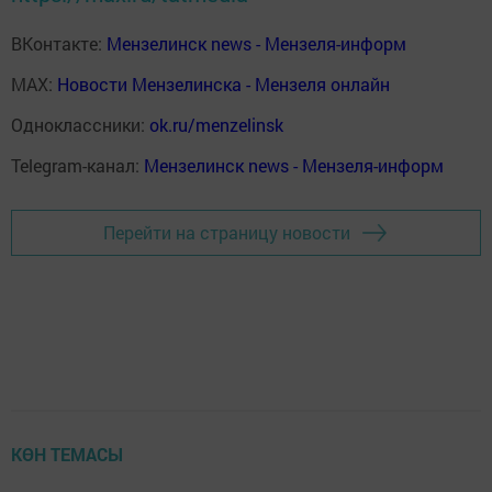
ВКонтакте:
Мензелинск news - Мензеля-информ
MAX:
Новости Мензелинска - Мензеля онлайн
Одноклассники:
ok.ru/menzelinsk
Telegram-канал:
Мензелинск news - Мензеля-информ
Перейти на страницу новости
КӨН ТЕМАСЫ