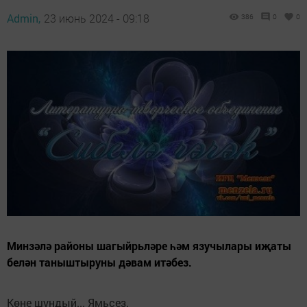
Admin,
23 июнь 2024 - 09:18
386
0
0
Минзәлә районы шагыйрьләре һәм язучылары иҗаты
белән таныштыруны дәвам итәбез.
Көне шундый... Ямьсез.