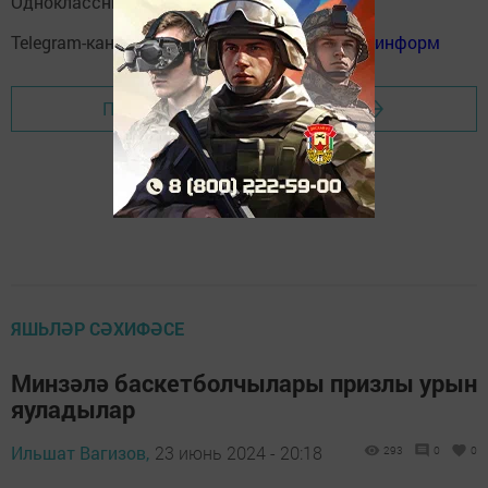
Одноклассники:
ok.ru/menzelinsk
Telegram-канал:
Мензелинск news - Мензеля-информ
Перейти на страницу новости
ЯШЬЛӘР СӘХИФӘСЕ
Минзәлә баскетболчылары призлы урын
яуладылар
Ильшат Вагизов,
23 июнь 2024 - 20:18
293
0
0