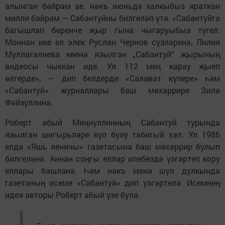
алынган бәйрәм ае. нәкъ июньдә халкыбыз яраткан
милли бәйрәм — Сабантуйны билгеләп үтә. «Сабантуйга
багышлап беренче җыр гына чыгаруыбыз түгел.
Моннан ике ел элек Руслан Чернов сүзләренә, Лилия
Муллагалиева көенә язылган „Сабантуй“ җырының
видеосы чыккан иде. Ул 112 мең карау җыеп
өлгерде», — дип белдерде «Салават күпере» һәм
«Сабантуй» журналлары баш мөхәррире Зилә
Фәйзуллина.
Роберт абый Миңнуллинның Сабантуй турында
язылган шигырьләре күп булу табигый хәл. Ул 1986
елда «Яшь леничы» газетасына баш мөхәррир булып
билгеләнә. Аннан соңгы еллар илебездә үзгәртеп кору
еллары башлана. Һәм нәкъ менә шул дулкында
газетаның исеме «Сабантуй» дип үзгәртелә. Исемнең
идея авторы Роберт абый үзе була.