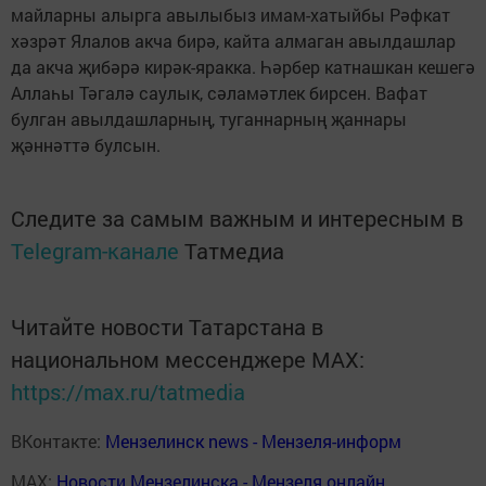
майларны алырга авылыбыз имам-хатыйбы Рәфкат
хәзрәт Ялалов акча бирә, кайта алмаган авылдашлар
да акча җибәрә кирәк-яракка. Һәрбер катнашкан кешегә
Аллаһы Тәгалә саулык, сәламәтлек бирсен. Вафат
булган авылдашларның, туганнарның җаннары
җәннәттә булсын.
Следите за самым важным и интересным в
Telegram-канале
Татмедиа
Читайте новости Татарстана в
национальном мессенджере MАХ:
https://max.ru/tatmedia
ВКонтакте:
Мензелинск news - Мензеля-информ
MAX:
Новости Мензелинска - Мензеля онлайн