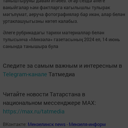
таныштыруны дәвам итәбез. Әгәр сездә әлеге
вакыйгалар һәм фактларга кагылышлы тулырак
мәгълүмат, аеруча фотографияләр бар икән, алар белән
уртаклашуыгызны көтеп калабыз.
Әлеге рубрикадагы тарихи материаллар белән
тулысынча «Минзәлә» газетасының 2024 ел, 14 июнь
санында танышыра була
Следите за самым важным и интересным в
Telegram-канале
Татмедиа
Читайте новости Татарстана в
национальном мессенджере MАХ:
https://max.ru/tatmedia
ВКонтакте:
Мензелинск news - Мензеля-информ