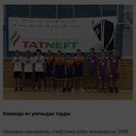
Команда өч уенчыдан торды
Минзәлә шәһәренең «Нефтянка kids» командасы 2008