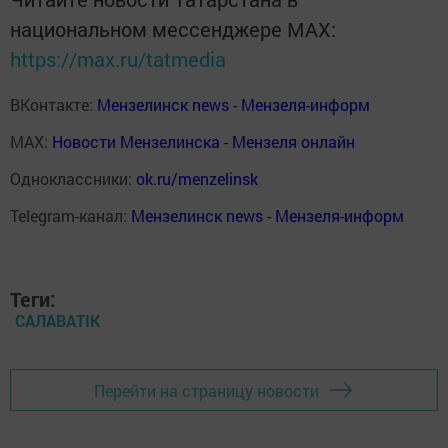
национальном мессенджере MАХ:
https://max.ru/tatmedia
ВКонтакте:
Мензелинск news - Мензеля-информ
MAX:
Новости Мензелинска - Мензеля онлайн
Одноклассники:
ok.ru/menzelinsk
Telegram-канал:
Мензелинск news - Мензеля-информ
Теги:
САЛАВАTIK
Перейти на страницу новости