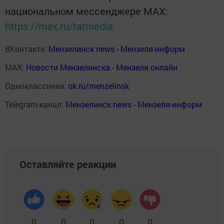
национальном мессенджере MАХ:
https://max.ru/tatmedia
ВКонтакте:
Мензелинск news - Мензеля-информ
MAX:
Новости Мензелинска - Мензеля онлайн
Одноклассники:
ok.ru/menzelinsk
Telegram-канал:
Мензелинск news - Мензеля-информ
Оставляйте реакции
0
0
0
0
0