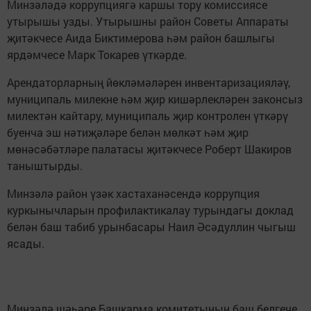
Минзәләдә коррупциягә каршы тору комиссиясе
утырышы узды. Утырышны район Советы Аппараты
җитәкчесе Аида Биктимерова һәм район башлыгы
ярдәмчесе Марк Токарев үткәрде.
Арендаторларның йөкләмәләрен инвентаризацияләү,
муниципаль милекне һәм җир кишәрлекләрен законсыз
милектән кайтару, муниципаль җир контролен үткәрү
буенча эш нәтиҗәләре белән мөлкәт һәм җир
мөнәсәбәтләре палатасы җитәкчесе Роберт Шакиров
таныштырды.
Минзәлә район үзәк хастаханәсендә коррупция
куркынычларын профилактикалау турындагы доклад
белән баш табиб урынбасары Наил Әсәдуллин чыгыш
ясады.
Минзәлә шәһәре Башкарма комитетының баш белгече