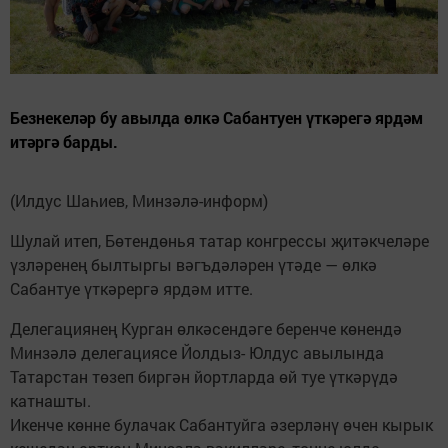
Безнекеләр бу авылда өлкә Сабантуен үткәрегә ярдәм
итәргә барды.
(Илдус Шаһиев, Минзәлә-информ)
Шулай итеп, Бөтендөнья татар конгрессы җитәкчеләре
үзләренең былтыргы вәгъдәләрен үтәде — өлкә
Сабантуе үткәрергә ярдәм итте.
Делегациянең Курган өлкәсендәге беренче көнендә
Минзәлә делегациясе Йолдыз- Юлдус авылында
Татарстан төзеп биргән йортларда өй туе үткәрүдә
катнашты.
Икенче көнне булачак Сабантуйга әзерләнү өчен кырык