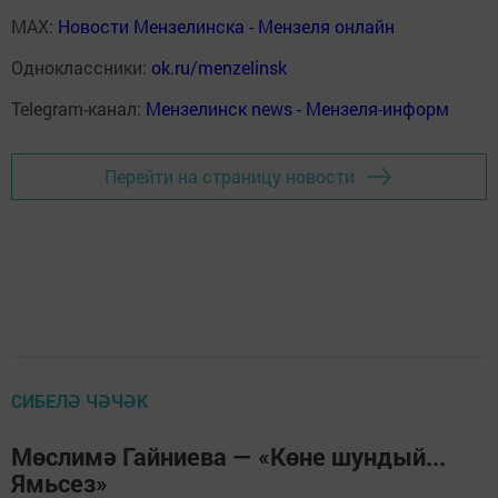
MAX:
Новости Мензелинска - Мензеля онлайн
Одноклассники:
ok.ru/menzelinsk
Telegram-канал:
Мензелинск news - Мензеля-информ
Перейти на страницу новости
СИБЕЛӘ ЧӘЧӘК
Мөслимә Гайниева — «Көне шундый...
Ямьсез»