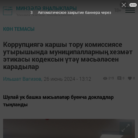
МИНЗӘЛӘ ЯҢАЛЫКЛАРЫ
18+
2
Автоматическое закрытие баннера через
"Минзәлә" газетасы - Минзәлә районы
КӨН ТЕМАСЫ
Коррупциягә каршы тору комиссиясе
утырышында муниципалларның хезмәт
этикасы кодексын үтәү мәсьәләсен
карадылар
Ильшат Вагизов,
26 июнь 2024 - 13:12
215
0
0
Шулай ук башка мәсьәләләр буенча докладлар
тыңланды