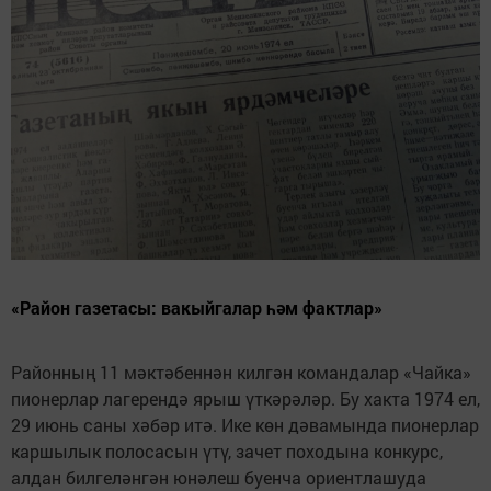
«Район газетасы: вакыйгалар һәм фактлар»
Районның 11 мәктәбеннән килгән командалар «Чайка»
пионерлар лагерендә ярыш үткәрәләр. Бу хакта 1974 ел,
29 июнь саны хәбәр итә. Ике көн дәвамында пионерлар
каршылык полосасын үтү, зачет походына конкурс,
алдан билгеләнгән юнәлеш буенча ориентлашуда