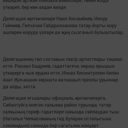
кешедән арткан Минзәлә вәкилләре, төнне юлда
үткәреп, бер көн алдан килде.
Делегация җитәкчеләре Наил Хисамбиев, Илнур
Гайниев, Гөлчәчәк Габдрахманова татар йорты кору
эшләрен коруда үзләре дә җиң сызганып булыштылар.
Делегациянең төп составын театр артистлары тәшкил
итте. Рәмзил Бәдриев, гадәттәгечә, көрәш ярышын
үткәрергә нык ярдәм итте..Илназ Хисмәтуллин белән
Азат Җиһаншин көрәштә катнашып призлы урыннар
да алды, хәтта.
Делегация әгъзалары официаль җитәкчеләргә,
Сабантуйга килгән халыкка район турында, татар
халкының гореф- гадәтләре хакында сөйләүдән тыш
(Наталья Чепкасованың гид буларак осталыгына
сокландым) сәхнәдә бер сагатьлек концерт