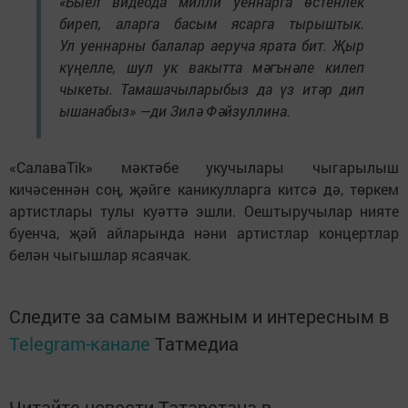
«Быел видеода милли уеннарга өстенлек
биреп, аларга басым ясарга тырыштык.
Ул уеннарны балалар аеруча ярата бит. Җыр
күңелле, шул ук вакытта мәгънәле килеп
чыкеты. Тамашачыларыбыз да үз итәр дип
ышанабыз» —ди Зилә Фәйзуллина.
«СалаваTik» мәктәбе укучылары чыгарылыш
кичәсеннән соң, җәйге каникулларга китсә дә, төркем
артистлары тулы куәттә эшли. Оештыручылар нияте
буенча, җәй айларында нәни артистлар концертлар
белән чыгышлар ясаячак.
Следите за самым важным и интересным в
Telegram-канале
Татмедиа
Читайте новости Татарстана в