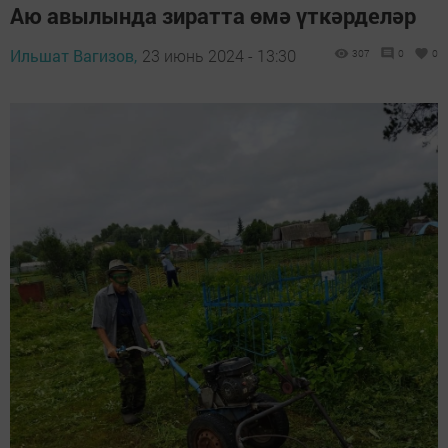
Аю авылында зиратта өмә үткәрделәр
Ильшат Вагизов,
23 июнь 2024 - 13:30
307
0
0