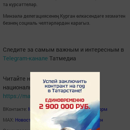
та күрсәттеләр.
Минзәлә делегациясенең Курган өлкәсендәге хезмәтен
безнең социаль челтәрләрдән карагыз.
Следите за самым важным и интересным в
Telegram-канале
Татмедиа
Читайте новости Татарстана в
национальном мессенджере MАХ:
https://max.ru/tatmedia
ВКонтакте:
Мензелинск news - Мензеля-информ
MAX:
Новости Мензелинска - Мензеля онлайн