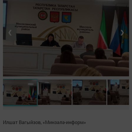
❮
❯
Илшат Вагыйзов, «Минзәлә-информ»