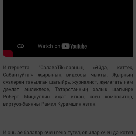
Интернетта "СалаваTik«ларның «Әйдә, киттек,
Сабантуйга!» җырының видеосы чыкты. Җырның
сүзләрен танылган шагыйрь, журналист, җәмәгать һәм
дәүләт эшлеклесе, Татарстанның халык шагыйре
Роберт Миңнуллин иҗат иткән, көен композитор,
виртуоз-баянчы Рамил Курамшин язган.
Июнь ае балалар өчен генә түгел, олылар өчен дә көтеп