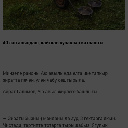
40 лап авылдаш, кайткан кунаклар катнашты
Минзәлә районы Аю авылында елга ике тапкыр
зиратта печән, үлән чабу оештырыла.
Айрат Галимов, Аю авыл җирлеге башлыгы:
— Зиратыбызның мәйданы да зур, 3 гектарга якын.
Чистада, тәртиптә тотарга тырышабыз. Ягулык,