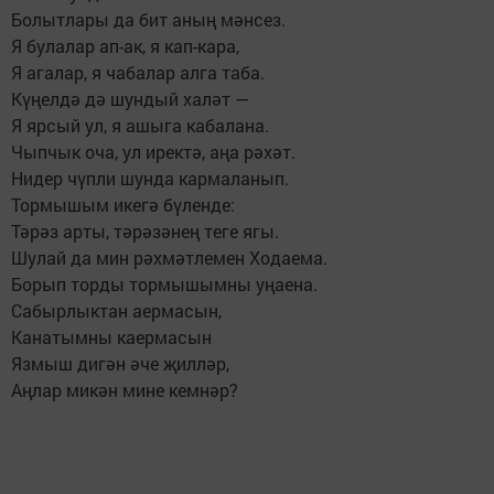
Болытлары да бит аның мәнсез.
Я булалар ап-ак, я кап-кара,
Я агалар, я чабалар алга таба.
Күңелдә дә шундый халәт —
Я ярсый ул, я ашыга кабалана.
Чыпчык оча, ул иректә, аңа рәхәт.
Нидер чүпли шунда кармаланып.
Тормышым икегә бүленде:
Тәрәз арты, тәрәзәнең теге ягы.
Шулай да мин рәхмәтлемен Ходаема.
Борып торды тормышымны уңаена.
Сабырлыктан аермасын,
Канатымны каермасын
Язмыш дигән әче җилләр,
Аңлар микән мине кемнәр?