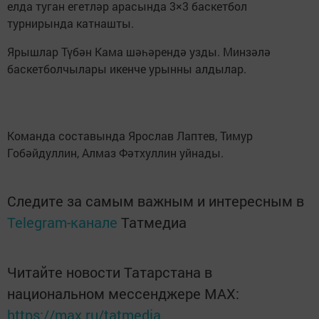
елда туган егетләр арасында 3×3 баскетбол
турнирында катнашты.
Ярышлар Түбән Кама шәһәрендә узды. Минзәлә
баскетболчылары икенче урынны алдылар.
Команда составында Ярослав Лаптев, Тимур
Гобәйдуллин, Алмаз Фәтхуллин уйнады.
Следите за самым важным и интересным в
Telegram-канале
Татмедиа
Читайте новости Татарстана в
национальном мессенджере MАХ:
https://max.ru/tatmedia