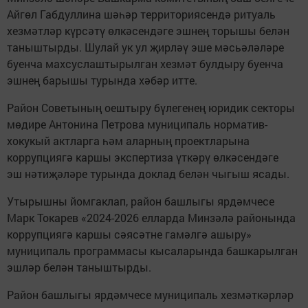
Айгөл Габдуллина шәһәр территориясендә ритуаль
хезмәтләр күрсәтү өлкәсендәге эшнең торышы белән
таныштырды. Шулай ук ул җирләү эше мәсьәләләре
буенча махсуслаштырылган хезмәт булдыру буенча
эшнең барышы турында хәбәр итте.
Район Советының оештыру бүлегенең юридик секторы
мөдире Антонина Петрова муниципаль норматив-
хокукый актларга һәм аларның проектларына
коррупциягә каршы экспертиза үткәрү өлкәсендәге
эш нәтиҗәләре турында доклад белән чыгыш ясады.
Утырышны йомгаклап, район башлыгы ярдәмчесе
Марк Токарев «2024-2026 елларда Минзәлә районында
коррупциягә каршы сәясәтне гамәлгә ашыру»
муниципаль программасы кысаларында башкарылган
эшләр белән таныштырды.
Район башлыгы ярдәмчесе муниципаль хезмәткәрләр