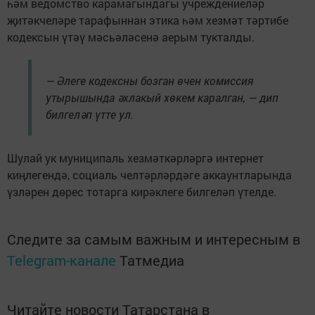
һәм ведомство карамагындагы учреждениеләр
җитәкчеләре тарафыннан этика һәм хезмәт тәртибе
кодексын үтәү мәсьәләсенә аерым тукталды.
— Әлеге кодексны бозган өчен комиссия
утырышында әхлакый хөкем каралган, — дип
билгеләп үтте ул.
Шулай ук муниципаль хезмәткәрләргә интернет
киңлегендә, социаль челтәрләрдәге аккаунтларында
үзләрен дөрес тотарга кирәклеге билгеләп үтелде.
Следите за самым важным и интересным в
Telegram-канале
Татмедиа
Читайте новости Татарстана в