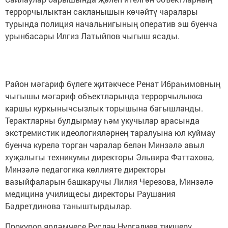
террорчылыктан сакланышын көчәйтү чаралары
турында полиция начальнигының оператив эш буенча
урынбасары Илгиз Латыйпов чыгыш ясады.
Район мәгариф бүлеге җитәкчесе Ренат Ибраһимовның
чыгышы мәгариф объектларында террорчылыкка
каршы куркынычсызлык торышына багышланды.
Терактларны булдырмау һәм укучылар арасында
экстремистик идеологияләрнең таралуына юл куймау
буенча күрелә торган чаралар белән Минзәлә авыл
хуҗалыгы техникумы директоры Эльвира Фәттахова,
Минзәлә педагогика көллияте директоры
вазыйфаларын башкаручы Лилия Черезова, Минзәлә
медицина училищесы директоры Раушания
Бәдретдинова таныштырдылар.
Прокурор ярдәмчесе Руслан Нургалиев тикшерү