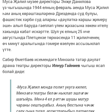
Муса Җәлил музее директоры Энҗе Данилова
үз чыгышында 1944 елның февраль аенда Муса Җәлил
һәм аның көрәштәшләренә Дрезденда суд булуы,
фашистик хәрби суд аларны «дәүләткә каршы җимерү
эше» алып баруда гаепләп үлем җәзасына хөкем ителү
хакында кабат искәртте. Шул ук елның 25 нче
августында Плетцензе төрмәсендә 11 җәлилченең
өч минут аралыгында гомере өзелүен ассызыклап
үтте.
Сабир Өметбаев исемендәге Минзәлә татар дәүләт
драма театры директоры
Илнур Гайниев
чыгыш ясап
болай диде:
-Муса Җәлил монда полит укуга килеп,
Минзәлә театры белән ныклап эшләгән
шагыйрь. Менә 4 ел рәттән шушы матур
чараны оештырабыз. Аның бюстына чәчәк
салу гына түгел, артистларыбыз патриотик