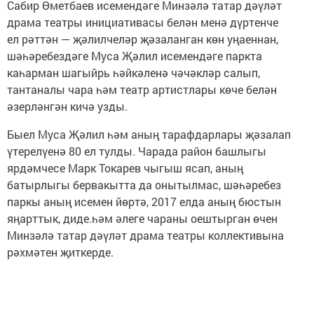
Сабир Өметбаев исемендәге Минзәлә татар дәүләт
драма театры инициативасы белән менә дүртенче
ел рәттән — җәлилчеләр җәзаланган көн уңаеннан,
шәһәребездәге Муса Җәлил исемендәге паркта
каһарман шагыйрь һәйкәленә чәчәкләр салып,
тантаналы чара һәм театр артистлары көче белән
әзерләнгән кичә узды.
Быел Муса Җәлил һәм аның тарафдарлары җәзалап
үтерелүенә 80 ел тулды. Чарада район башлыгы
ярдәмчесе Марк Токарев чыгыш ясап, аның
батырлыгы бервакытта да онытылмас, шәһәребез
паркы аның исемен йөртә, 2017 елда аның бюстын
яңарттык, диде.һәм әлеге чараны оештырган өчен
Минзәлә татар дәүләт драма театры коллективына
рәхмәтен җиткерде.