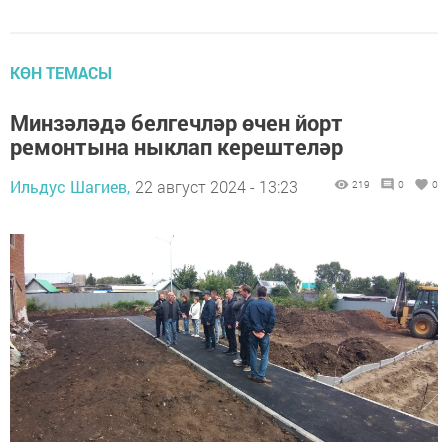
КӨН ТЕМАСЫ
Минзәләдә белгечләр өчен йорт
ремонтына ныклап керештеләр
Ильдус Шагиев,
22 август 2024 - 13:23
219
0
0