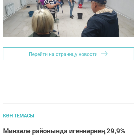
Перейти на страницу новости
КӨН ТЕМАСЫ
Минзәлә районында игеннәрнең 29,9%