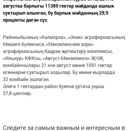
августка барлыгы 11389 гектар мәйданда ашлык
суктырып алынган, бу барлык мәйданның 29,9
проценты дигән сүз.
Районыбызның «Калморза», «Әнәк» агрофирмасының
Мөшеге бүлекчәсе, «Мензелинские зори»
агрофирмасының Кадрәк җитештерү комплексы,
«Ильнур» КФХсы, «Август-Мензелинск» ҖЧҖ
комбайнчылары 21 нче август көнне 1091 гектар
игеннәрне суктырып алдылар. Бу көнне кырларда
32 комбайн эшләгән.
Әлегә 1 гектардан район буенча уртача уңыш
37,8 центнер.
Следите за самым важным и интересным в