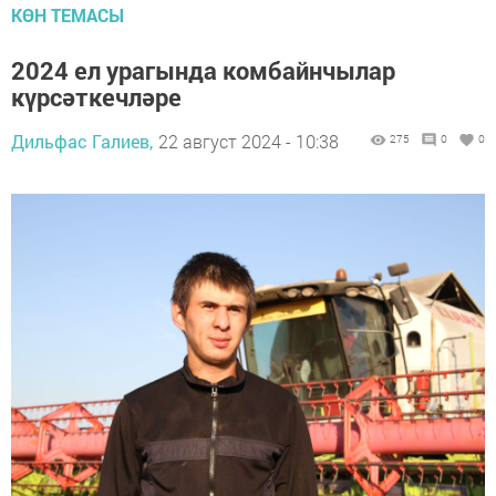
КӨН ТЕМАСЫ
2024 ел урагында комбайнчылар
күрсәткечләре
Дильфас Галиев,
22 август 2024 - 10:38
275
0
0