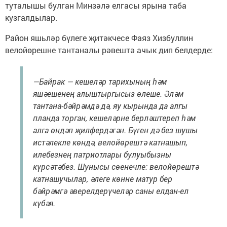
туталышы булган Минзәлә елгасы ярына таба
кузгалдылар.
Район яшьләр бүлеге җитәкчесе Фаяз Хизбуллин
велойөрешне тантаналы рәвештә ачык дип белдерде:
—Байрак — кешеләр тарихының һәм
яшәешенең алыштыргысыз өлеше. Әләм
тантана-бәйрәмдә дә, яу кырында да алгы
планда торган, кешеләрне берләштереп һәм
алга өндәп җилфердәгән. Бүген дә без шушы
истәлекле көндә, велойөрештә катнашып,
илебезнең патриотлары булуыбызны
күрсәтәбез. Шунысы сөенечле: велойөрештә
катнашучылар, әлеге көнне матур бер
бәйрәмгә әверелдерүчеләр саны елдан-ел
күбәя.