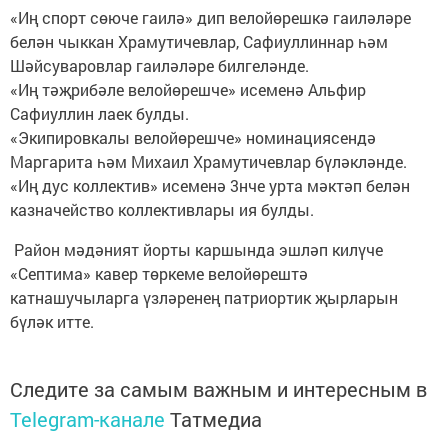
«Иң спорт сөюче гаилә» дип велойөрешкә гаиләләре
белән чыккан Храмутичевлар, Сафиуллиннар һәм
Шәйсуваровлар гаиләләре билгеләнде.
«Иң тәҗрибәле велойөрешче» исеменә Альфир
Сафиуллин лаек булды.
«Экипировкалы велойөрешче» номинациясендә
Маргарита һәм Михаил Храмутичевлар бүләкләнде.
«Иң дус коллектив» исеменә 3нче урта мәктәп белән
казначейство коллективлары ия булды.
Район мәдәният йорты каршында эшләп килүче
«Септима» кавер төркеме велойөрештә
катнашучыларга үзләренең патриортик җырларын
бүләк итте.
Следите за самым важным и интересным в
Telegram-канале
Татмедиа