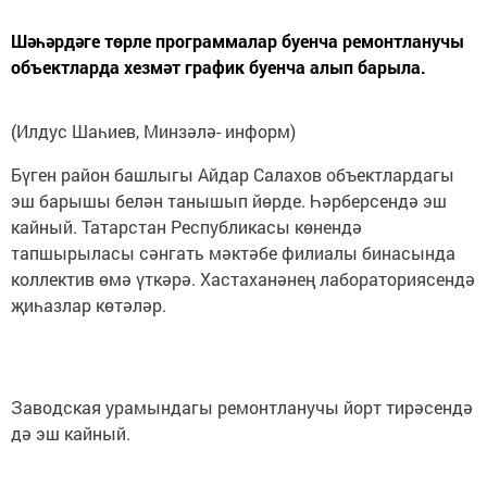
Шәһәрдәге төрле программалар буенча ремонтланучы
объектларда хезмәт график буенча алып барыла.
(Илдус Шаһиев, Минзәлә- информ)
Бүген район башлыгы Айдар Салахов объектлардагы
эш барышы белән танышып йөрде. Һәрберсендә эш
кайный. Татарстан Республикасы көнендә
тапшырыласы сәнгать мәктәбе филиалы бинасында
коллектив өмә үткәрә. Хастаханәнең лабораториясендә
җиһазлар көтәләр.
Заводская урамындагы ремонтланучы йорт тирәсендә
дә эш кайный.