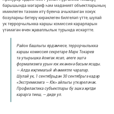
барышында мәгариф һәм мәдәният объектларының
иминлеген тәэмин итү буенча ачыкланган хокук
бозуларны бетерү кирәклеген билгеләп үтте, шулай
ук террорчылыкка каршы комиссия карарларын
үтәмәгән өчен җаваплылык турында искәртте.
Район башлыгы ярдәмчесе, террорчылыкка
каршы комиссия секретаре Марк Токарев
та утырышка йомгак ясап, әлеге эштә
формализмга урын юк икәненә басым ясады.
— Алда иҗтимагый әһәмиятле чаралар.
Шулай ук, 1 сентябрьдән 30 сентябрьгә кадәр
«Экстремизмга — Юк» айлыгы үткәреләчәк.
Профилактика субъектлары бу эшкә җитди
карарга тиеш, — диде ул.