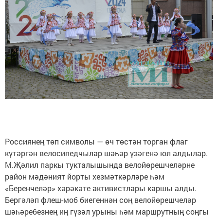
Россиянең төп символы — өч төстән торган флаг
күтәргән велосипедчылар шәһәр үзәгенә юл алдылар.
М.Җәлил паркы тукталышында велойөрешчеләрне
район мәдәният йорты хезмәткәрләре һәм
«Беренчеләр» хәрәкәте активистлары каршы алды.
Бергәләп флеш-моб биегеннән соң велойөрешчеләр
шәһәребезнең иң гүзәл урыны һәм маршрутның соңгы