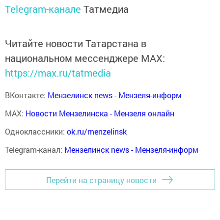
Telegram-канале
Татмедиа
Читайте новости Татарстана в
национальном мессенджере MАХ:
https://max.ru/tatmedia
ВКонтакте:
Мензелинск news - Мензеля-информ
MAX:
Новости Мензелинска - Мензеля онлайн
Одноклассники:
ok.ru/menzelinsk
Telegram-канал:
Мензелинск news - Мензеля-информ
Перейти на страницу новости