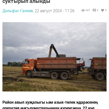
суктырып алынды
Дильфас Галиев,
22 август 2024 - 11:26
247
0
0
Район авыл хуҗалыгы һәм азык-төлек идарәсенең
оператив мәгълүматларыннан күренгәнчә, 22 нче