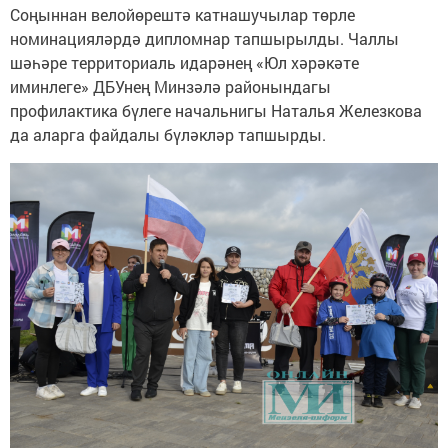
Соңыннан велойөрештә катнашучылар төрле
номинацияләрдә дипломнар тапшырылды. Чаллы
шәһәре территориаль идарәнең «Юл хәрәкәте
иминлеге» ДБУнең Минзәлә районындагы
профилактика бүлеге начальнигы Наталья Железкова
да аларга файдалы бүләкләр тапшырды.