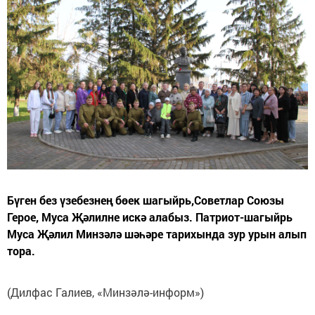
Бүген без үзебезнең бөек шагыйрь,Советлар Союзы
Герое, Муса Җәлилне искә алабыз. Патриот-шагыйрь
Муса Җәлил Минзәлә шәһәре тарихында зур урын алып
тора.
(Дилфас Галиев, «Минзәлә-информ»)