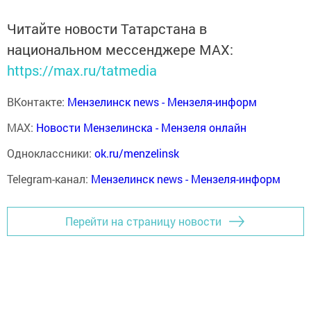
Читайте новости Татарстана в
национальном мессенджере MАХ:
https://max.ru/tatmedia
ВКонтакте:
Мензелинск news - Мензеля-информ
MAX:
Новости Мензелинска - Мензеля онлайн
Одноклассники:
ok.ru/menzelinsk
Telegram-канал:
Мензелинск news - Мензеля-информ
Перейти на страницу новости