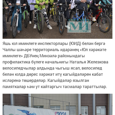
Яшь юл иминлеге инспекторлары (ЮИД) белән бергә
Чаллы шәһәре территориаль идарәнең «Юл хәрәкәте
иминлеге» ДБУнең Минзәлә районындагы
профилактика бүлеге начальнигы Наталья Железкова
велосипедчылар алдында чыгыш ясап, велосипед
белән юлда дөрес хәрәкәт итү кагыйдәләрен кабат
исләренә төшерделәр. Кагыйдәләр язылган
памяткалар һәм ут кайтаргыч тасмалар тараттылар.