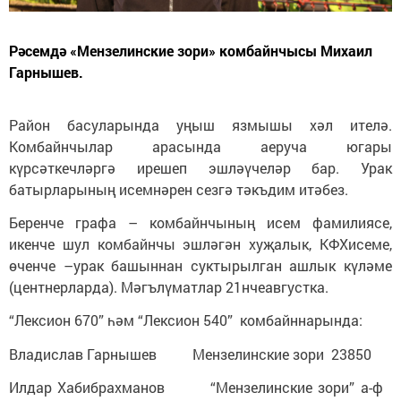
Рәсемдә «Мензелинские зори» комбайнчысы Михаил
Гарнышев.
Район басуларында уңыш язмышы хәл ителә.
Комбайнчылар арасында аеруча югары
күрсәткечләргә ирешеп эшләүчеләр бар. Урак
батырларының исемнәрен сезгә тәкъдим итәбез.
Беренче графа – комбайнчының исем фамилиясе,
икенче шул комбайнчы эшләгән хуҗалык, КФХисеме,
өченче –урак башыннан суктырылган ашлык күләме
(центнерларда). Мәгълүматлар 21нчеавгустка.
“Лексион 670” һәм “Лексион 540” комбайннарында:
Владислав Гарнышев Мензелинские зори 23850
Илдар Хабибрахманов “Мензелинские зори” а-ф