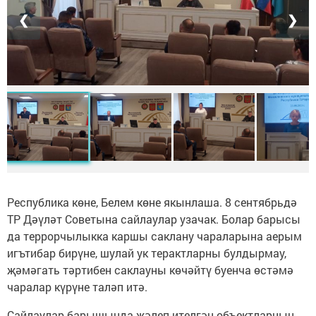
❮
❯
Республика көне, Белем көне якынлаша. 8 сентябрьдә
ТР Дәүләт Советына сайлаулар узачак. Болар барысы
да террорчылыкка каршы саклану чараларына аерым
игътибар бирүне, шулай ук терактларны булдырмау,
җәмәгать тәртибен саклауны көчәйтү буенча өстәмә
чаралар күрүне таләп итә.
Сайлаулар барышында җәлеп ителгән объектларның