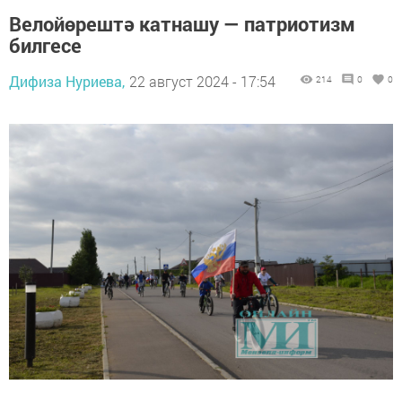
Велойөрештә катнашу — патриотизм
билгесе
Дифиза Нуриева,
22 август 2024 - 17:54
214
0
0