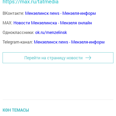
https://max.ru/tatmedia
ВКонтакте:
Мензелинск news - Мензеля-информ
MAX:
Новости Мензелинска - Мензеля онлайн
Одноклассники:
ok.ru/menzelinsk
Telegram-канал:
Мензелинск news - Мензеля-информ
Перейти на страницу новости
КӨН ТЕМАСЫ