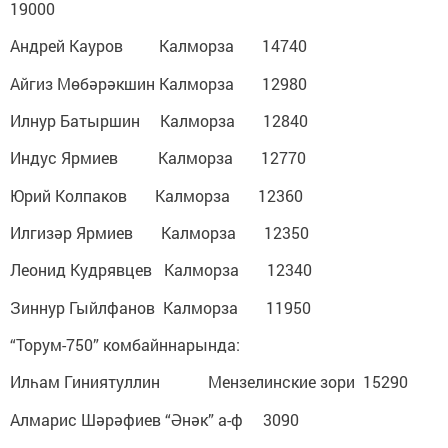
19000
Андрей Кауров Калморза 14740
Айгиз Мөбәрәкшин Калморза 12980
Илнур Батыршин Калморза 12840
Индус Ярмиев Калморза 12770
Юрий Колпаков Калморза 12360
Илгизәр Ярмиев Калморза 12350
Леонид Кудрявцев Калморза 12340
Зиннур Гыйлфанов Калморза 11950
“Торум-750” комбайннарында:
Илһам Гиниятуллин Мензелинские зори 15290
Алмарис Шәрәфиев “Әнәк” а-ф 3090