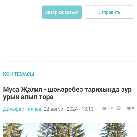
Отправить
Авторизоваться
КӨН ТЕМАСЫ
Муса Җәлил - шәһәребез тарихында зур
урын алып тора
Дильфас Галиев,
22 август 2024 - 18:13
278
0
0