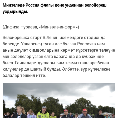
Минзәләдә Россия флагы көне уңаеннан велойөреш
уздырылды.
(Дифиза Нуриева, «Минзәлә-информ»)
Велойөрешкә старт В.Ленин исемендәге стадионда
бирелде. Үзләренең туган иле булган Россиягә һәм
аның дәүләт символларына хөрмәт күрсәтергә теләүче
минзәләлеләр узган елга караганда да күбрәк иде
быел. Гаиләләре, дуслары һәм хезмәттәшләре белән
килүчеләр дә шактый булды. Әлбәттә, зур күпчелекне
балалар тәшкил итте.