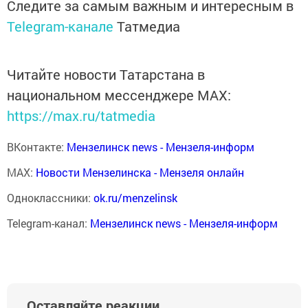
Следите за самым важным и интересным в
Telegram-канале
Татмедиа
Читайте новости Татарстана в
национальном мессенджере MАХ:
https://max.ru/tatmedia
ВКонтакте:
Мензелинск news - Мензеля-информ
MAX:
Новости Мензелинска - Мензеля онлайн
Одноклассники:
ok.ru/menzelinsk
Telegram-канал:
Мензелинск news - Мензеля-информ
Оставляйте реакции