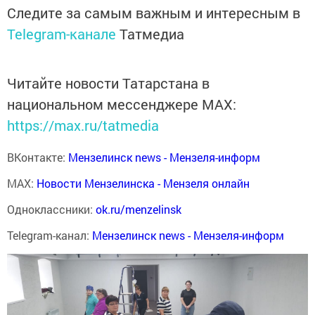
Следите за самым важным и интересным в
Telegram-канале
Татмедиа
Читайте новости Татарстана в
национальном мессенджере MАХ:
https://max.ru/tatmedia
ВКонтакте:
Мензелинск news - Мензеля-информ
MAX:
Новости Мензелинска - Мензеля онлайн
Одноклассники:
ok.ru/menzelinsk
Telegram-канал:
Мензелинск news - Мензеля-информ