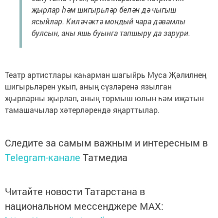
җырлар һәм шигырьләр белән дә чыгыш
ясыйлар. Киләчәктә мондый чара дәвамлы
булсын, аны яшь буынга тапшыру да зарури.
Театр артистлары каһарман шагыйрь Муса Җәлилнең
шигырьләрен укып, аның сүзләренә язылган
җырларны җырлап, аның тормыш юлын һәм иҗатын
тамашачылар хәтерләрендә яңарттылар.
Следите за самым важным и интересным в
Telegram-канале
Татмедиа
Читайте новости Татарстана в
национальном мессенджере MАХ: