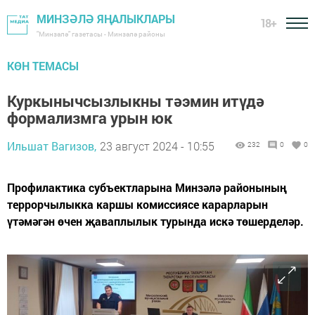
МИНЗӘЛӘ ЯҢАЛЫКЛАРЫ
18+
"Минзәлә" газетасы - Минзәлә районы
КӨН ТЕМАСЫ
Куркынычсызлыкны тәэмин итүдә
формализмга урын юк
Ильшат Вагизов,
23 август 2024 - 10:55
232
0
0
Профилактика субъектларына Минзәлә районының
террорчылыкка каршы комиссиясе карарларын
үтәмәгән өчен җаваплылык турында искә төшерделәр.