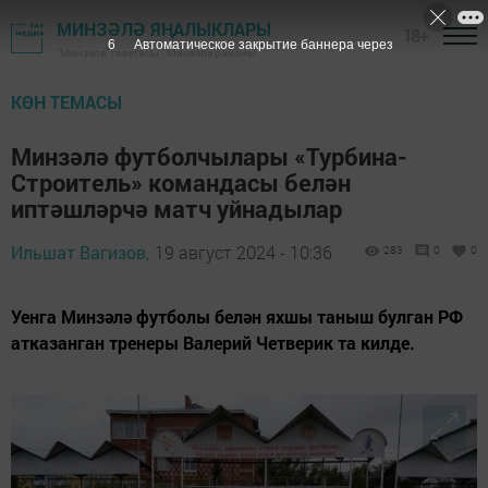
МИНЗӘЛӘ ЯҢАЛЫКЛАРЫ
18+
4
Автоматическое закрытие баннера через
"Минзәлә" газетасы - Минзәлә районы
КӨН ТЕМАСЫ
Минзәлә футболчылары «Турбина-
Строитель» командасы белән
иптәшләрчә матч уйнадылар
Ильшат Вагизов,
19 август 2024 - 10:36
283
0
0
Уенга Минзәлә футболы белән яхшы таныш булган РФ
атказанган тренеры Валерий Четверик та килде.