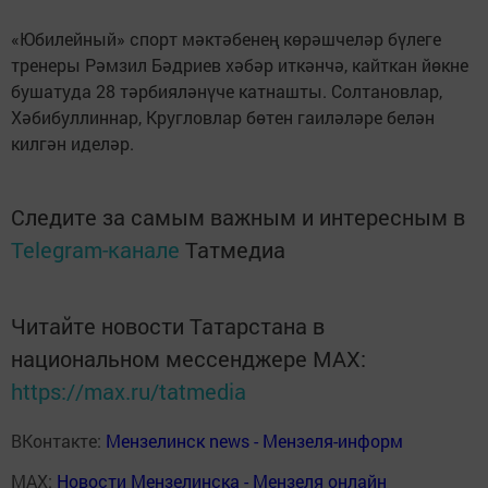
«Юбилейный» спорт мәктәбенең көрәшчеләр бүлеге
тренеры Рәмзил Бәдриев хәбәр иткәнчә, кайткан йөкне
бушатуда 28 тәрбияләнүче катнашты. Солтановлар,
Хәбибуллиннар, Кругловлар бөтен гаиләләре белән
килгән иделәр.
Следите за самым важным и интересным в
Telegram-канале
Татмедиа
Читайте новости Татарстана в
национальном мессенджере MАХ:
https://max.ru/tatmedia
ВКонтакте:
Мензелинск news - Мензеля-информ
MAX:
Новости Мензелинска - Мензеля онлайн