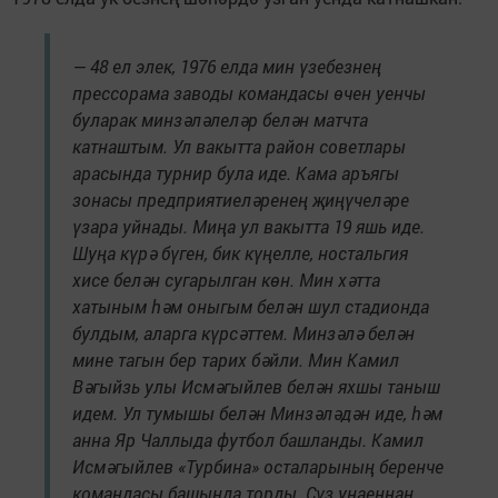
— 48 ел элек, 1976 елда мин үзебезнең
прессорама заводы командасы өчен уенчы
буларак минзәләлеләр белән матчта
катнаштым. Ул вакытта район советлары
арасында турнир була иде. Кама аръягы
зонасы предприятиеләренең җиңүчеләре
үзара уйнады. Миңа ул вакытта 19 яшь иде.
Шуңа күрә бүген, бик күңелле, ностальгия
хисе белән сугарылган көн. Мин хәтта
хатыным һәм оныгым белән шул стадионда
булдым, аларга күрсәттем. Минзәлә белән
мине тагын бер тарих бәйли. Мин Камил
Вәгыйзь улы Исмәгыйлев белән яхшы таныш
идем. Ул тумышы белән Минзәләдән иде, һәм
анна Яр Чаллыда футбол башланды. Камил
Исмәгыйлев «Турбина» осталарының беренче
командасы башында торды. Сүз уңаеннан,