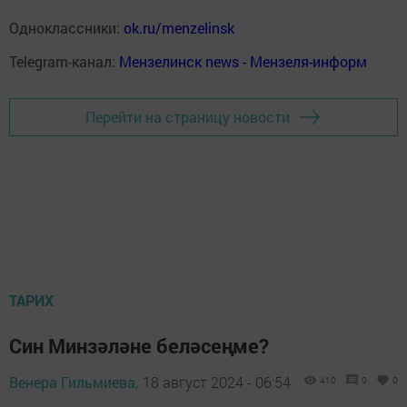
Одноклассники:
ok.ru/menzelinsk
Telegram-канал:
Мензелинск news - Мензеля-информ
Перейти на страницу новости
ТАРИХ
Син Минзәләне беләсеңме?
Венера Гильмиева,
18 август 2024 - 06:54
410
0
0