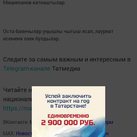
Миңнеханов катнаштылар.
Оста баянчылар уңышлы чыгыш ясап, лауреат
исеменә лаек булдылар.
Следите за самым важным и интересным в
Telegram-канале
Татмедиа
Читайте новости Татарстана в
национальном мессенджере MАХ:
https://max.ru/tatmedia
ВКонтакте:
Мензелинск news - Мензеля-информ
MAX:
Новости Мензелинска - Мензеля онлайн