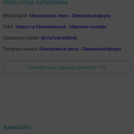
https://max.ru/tatmedia
ВКонтакте:
Мензелинск news - Мензеля-информ
MAX:
Новости Мензелинска - Мензеля онлайн
Одноклассники:
ok.ru/menzelinsk
Telegram-канал:
Мензелинск news - Мензеля-информ
Перейти на страницу новости
ҖӘМГЫЯТЬ