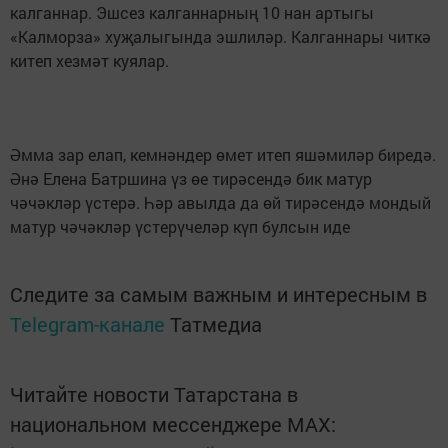
калганнар. Эшсез калганнарның 10 нан артыгы
«Калморза» хуҗалыгында эшлиләр. Калганнары читкә
китеп хезмәт куялар.
Әмма зар елап, кемнәндер өмет итеп яшәмиләр биредә.
Әнә Елена Батршина үз өе тирәсендә бик матур
чәчәкләр үстерә. Һәр авылда да өй тирәсендә мондый
матур чәчәкләр үстерүчеләр күп булсын иде
Следите за самым важным и интересным в
Telegram-канале
Татмедиа
Читайте новости Татарстана в
национальном мессенджере MАХ: