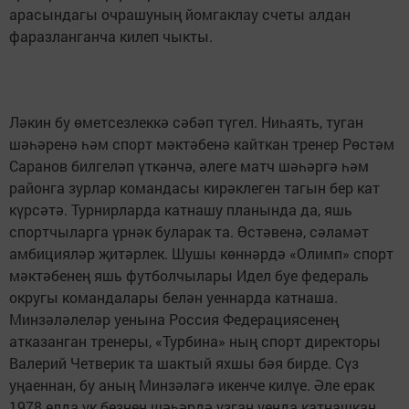
арасындагы очрашуның йомгаклау счеты алдан
фаразланганча килеп чыкты.
Ләкин бу өметсезлеккә сәбәп түгел. Ниһаять, туган
шәһәренә һәм спорт мәктәбенә кайткан тренер Рөстәм
Саранов билгеләп үткәнчә, әлеге матч шәһәргә һәм
районга зурлар командасы кирәклеген тагын бер кат
күрсәтә. Турнирларда катнашу планында да, яшь
спортчыларга үрнәк буларак та. Өстәвенә, сәламәт
амбицияләр җитәрлек. Шушы көннәрдә «Олимп» спорт
мәктәбенең яшь футболчылары Идел буе федераль
округы командалары белән уеннарда катнаша.
Минзәләлеләр уенына Россия Федерациясенең
атказанган тренеры, «Турбина» ның спорт директоры
Валерий Четверик та шактый яхшы бәя бирде. Сүз
уңаеннан, бу аның Минзәләгә икенче килүе. Әле ерак
1978 елда ук безнең шәһәрдә узган уенда катнашкан.