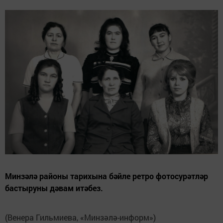
Минзәлә районы тарихына бәйле ретро фотосурәтләр
бастыруны дәвам итәбез.
(Венера Гильмиева, «Минзәлә-информ»)