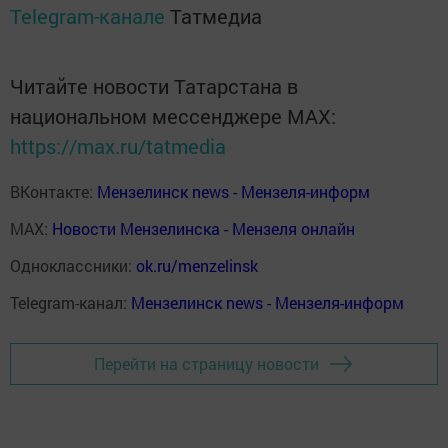
Telegram-канале
Татмедиа
Читайте новости Татарстана в
национальном мессенджере MАХ:
https://max.ru/tatmedia
ВКонтакте:
Мензелинск news - Мензеля-информ
MAX:
Новости Мензелинска - Мензеля онлайн
Одноклассники:
ok.ru/menzelinsk
Telegram-канал:
Мензелинск news - Мензеля-информ
Перейти на страницу новости