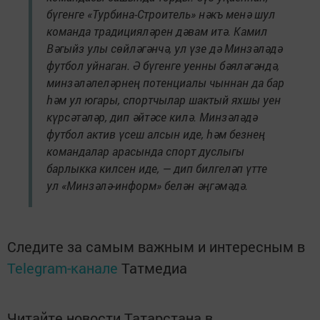
бүгенге «Турбина-Строитель» нәкъ менә шул
команда традицияләрен дәвам итә. Камил
Вәгыйз улы сөйләгәнчә, ул үзе дә Минзәләдә
футбол уйнаган. Ә бүгенге уенны бәяләгәндә,
минзәләлеләрнең потенциалы чыннан да бар
һәм ул югары, спортчылар шактый яхшы уен
күрсәтәләр, дип әйтәсе килә. Минзәләдә
футбол актив үсеш алсын иде, һәм безнең
командалар арасында спорт дуслыгы
барлыкка килсен иде, — дип билгеләп үтте
ул «Минзәлә-информ» белән әңгәмәдә.
Следите за самым важным и интересным в
Telegram-канале
Татмедиа
Читайте новости Татарстана в