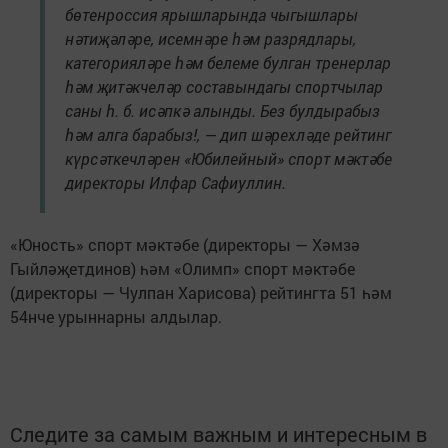
бөтенроссия ярышларында чыгышлары
нәтиҗәләре, исемнәре һәм разрядлары,
категорияләре һәм белеме булган тренерлар
һәм җитәкчеләр составындагы спортчылар
саны һ. б. исәпкә алынды. Без булдырабыз
һәм алга барабыз!, — дип шәрехләде рейтинг
күрсәткечләрен «Юбилейный» спорт мәктәбе
директоры Илфар Сафиуллин.
«Юность» спорт мәктәбе (директоры — Хәмзә
Гыйләҗетдинов) һәм «Олимп» спорт мәктәбе
(директоры — Чулпан Харисова) рейтингта 51 һәм
54нче урыннарны алдылар.
Следите за самым важным и интересным в