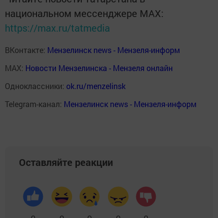
национальном мессенджере MАХ:
https://max.ru/tatmedia
ВКонтакте:
Мензелинск news - Мензеля-информ
MAX:
Новости Мензелинска - Мензеля онлайн
Одноклассники:
ok.ru/menzelinsk
Telegram-канал:
Мензелинск news - Мензеля-информ
Оставляйте реакции