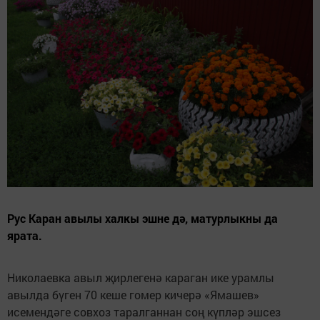
Рус Каран авылы халкы эшне дә, матурлыкны да
ярата.
Николаевка авыл җирлегенә караган ике урамлы
авылда бүген 70 кеше гомер кичерә «Ямашев»
исемендәге совхоз таралганнан соң күпләр эшсез