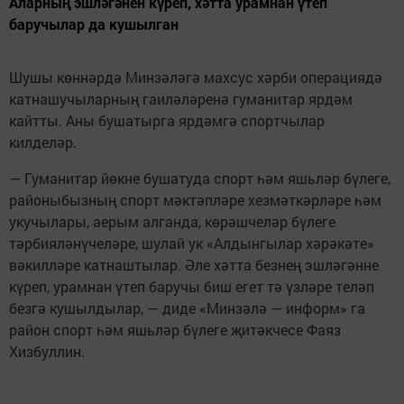
Аларның эшләгәнен күреп, хәтта урамнан үтеп
баручылар да кушылган
Шушы көннәрдә Минзәләгә махсус хәрби операциядә
катнашучыларның гаиләләренә гуманитар ярдәм
кайтты. Аны бушатырга ярдәмгә спортчылар
килделәр.
— Гуманитар йөкне бушатуда спорт һәм яшьләр бүлеге,
районыбызның спорт мәктәпләре хезмәткәрләре һәм
укучылары, аерым алганда, көрәшчеләр бүлеге
тәрбияләнүчеләре, шулай ук «Алдынгылар хәрәкәте»
вәкилләре катнаштылар. Әле хәтта безнең эшләгәнне
күреп, урамнан үтеп баручы биш егет тә үзләре теләп
безгә кушылдылар, — диде «Минзәлә — информ» га
район спорт һәм яшьләр бүлеге җитәкчесе Фаяз
Хизбуллин.