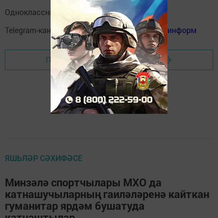
Одноклассники:
ok.ru/menzelinsk
Telegram-канал:
Мензелинск news - Мензеля-информ
Перейти на страницу новости
ЯШЬЛӘР СӘХИФӘСЕ
Минзәлә спортчылары МХО да
катнашучыларның гаиләләренә кайткан
гуманитар ярдәм бушатуда
катнаштылар