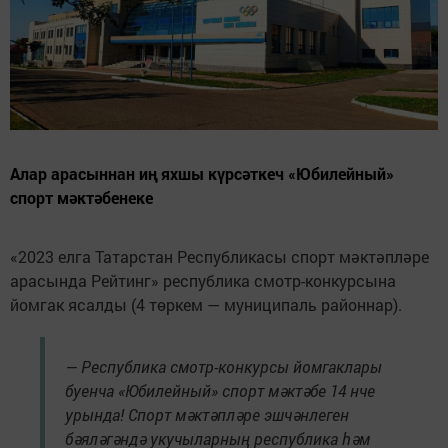
Алар арасыннан иң яхшы күрсәткеч «Юбилейный»
спорт мәктәбенеке
«2023 елга Татарстан Республикасы спорт мәктәпләре
арасында Рейтинг» республика смотр-конкурсына
йомгак ясалды (4 төркем — муниципаль районнар).
— Республика смотр-конкурсы йомгаклары
буенча «Юбилейный» спорт мәктәбе 14 нче
урында! Спорт мәктәпләре эшчәнлеген
бәяләгәндә укучыларның республика һәм