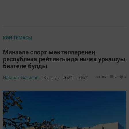
КӨН ТЕМАСЫ
Минзәлә спорт мәктәпләренең
республика рейтингында ничек урнашуы
билгеле булды
Ильшат Вагизов,
18 август 2024 - 10:52
287
0
0