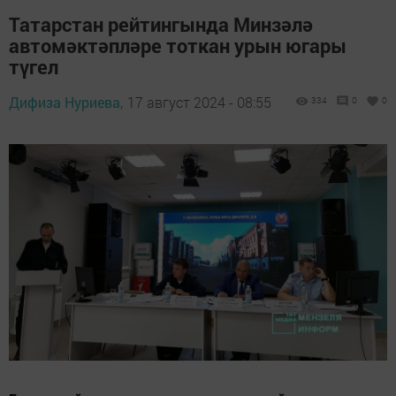
Татарстан рейтингында Минзәлә
автомәктәпләре тоткан урын югары
түгел
Дифиза Нуриева,
17 август 2024 - 08:55
334
0
0