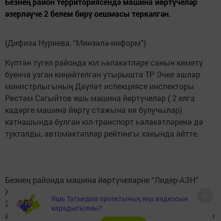
Безнең район территориясендә машина йөртүчеләр
әзерләүче 2 белем бирү оешмасы теркәлгән.
(Дифиза Нуриева, “Минзәлә-информ”)
Күптән түгел районда юл һәлакәтләре санын киметү
буенча узган киңәйтелгән утырышта ТР Эчке эшләр
министрлыгының Дәүләт испекциясе инспекторы
Рөстәм Сәгыйтов яшь машина йөртүчеләр ( 2 елга
кадәрге машина йөртү стажына ия булучылар)
катнашында булган юл-транспорт һәлакәтләренә дә
тукталды, автомәктәпләр рейтингы хакында әйтте.
Безнең районда машина йөртүчеләрне “Лидер-АЗН”
ҖЧҖ һәм Минзәлә авыл хуҗалыгы техникумы әзерли.
Яшь Татмедиа проектының яңа видеосын
2023 ел нәтиҗәләре буенча, Татарстандагы 178
карадыгызмы?
автомәктәп рейтингы арасында “Лидер-АЗН” – 55нче, ә