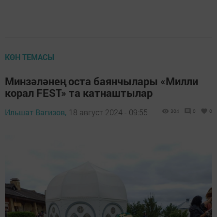
КӨН ТЕМАСЫ
Минзәләнең оста баянчылары «Милли
корал FEST» та катнаштылар
Ильшат Вагизов,
18 август 2024 - 09:55
304
0
0