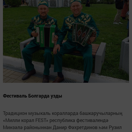
Фестиваль Болгарда узды
Традицион музыкаль коралларда башкаручыларның
«Милли корал FEST» республика фестивалендә
Минзәлә районыннан Данир Фәхретдинов һәм Рузил