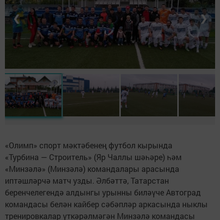
❮
❯
«Олимп» спорт мәктәбенең футбол кырында
«Турбина — Строитель» (Яр Чаллы шәһәре) һәм
«Минзәлә» (Минзәлә) командалары арасында
иптәшләрчә матч узды. Әлбәттә, Татарстан
беренчелегендә алдынгы урынны биләүче Автоград
командасы белән кайбер сәбәпләр аркасында ныклы
тренировкалар үткәрәлмәгән Минзәлә командасы