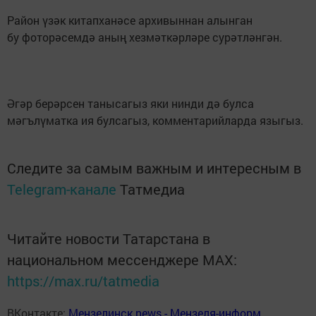
Район үзәк китапханәсе архивыннан алынган
бу фоторәсемдә аның хезмәткәрләре сурәтләнгән.
Әгәр берәрсен танысагыз яки нинди дә булса
мәгълүматка ия булсагыз, комментарийларда языгыз.
Следите за самым важным и интересным в
Telegram-канале
Татмедиа
Читайте новости Татарстана в
национальном мессенджере MАХ:
https://max.ru/tatmedia
ВКонтакте:
Мензелинск news - Мензеля-информ