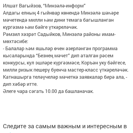
Илшат Вагыйзов, “Минзәлә-информ”
Алдагы елның 4 гыйнвар көнендә Минзәлә шәһәре
мәчетендә милли һәм дини темага багышланган
күргәзмә һәм бәйге үткәреләчәк.
Рәмзил хәзрәт Садыйков, Минзәлә районы имам-
мөхтәсибе:
- Балалар һәм яшьләр өчен әзерләнгән программа
кысаларында “Безнең мәчет” дип аталган рәсем
конкурсы, кул эшләре күргәзмәсе, Коръән уку бәйгесе,
милли ризык пешерү буенча мастер-класс үткәреләчәк.
Катнашырга теләүчеләр мәчеткә заявкалар бирә ала, -
дип хәбәр итте.
Әлеге чара сәгать 10.00 да башланачак.
Следите за самым важным и интересным в