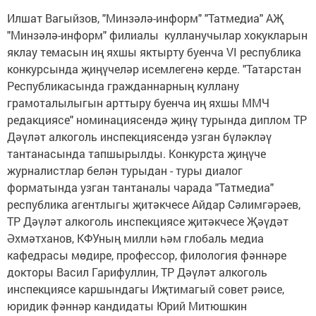
Илшат Вагыйзов, "Минзәлә-информ" "Татмедиа" АҖ
"Минзәлә-информ" филиалы кулланучылар хокукларын
яклау темасын иң яхшы яктырту буенча VI республика
конкурсында җиңүчеләр исемлегенә керде. "Татарстан
Республикасында гражданнарның куллану
грамоталылыгын арттыру буенча иң яхшы ММЧ
редакциясе" номинациясендә җиңү турында диплом ТР
Дәүләт алкоголь инспекциясендә узган бүләкләү
тантанасында тапшырылды. Конкурста җиңүче
журналистлар белән турыдан - туры диалог
форматында узган тантаналы чарада "Татмедиа"
республика агентлыгы җитәкчесе Айдар Сәлимгәрәев,
ТР Дәүләт алкоголь инспекциясе җитәкчесе Җәүдәт
Әхмәтханов, КФУның милли һәм глобаль медиа
кафедрасы мөдире, профессор, филология фәннәре
докторы Васил Гарифуллин, ТР Дәүләт алкоголь
инспекциясе каршындагы Иҗтимагый совет рәисе,
юридик фәннәр кандидаты Юрий Митюшкин