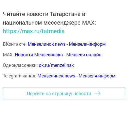
Читайте новости Татарстана в
национальном мессенджере MАХ:
https://max.ru/tatmedia
ВКонтакте:
Мензелинск news - Мензеля-информ
MAX:
Новости Мензелинска - Мензеля онлайн
Одноклассники:
ok.ru/menzelinsk
Telegram-канал:
Мензелинск news - Мензеля-информ
Перейти на страницу новости