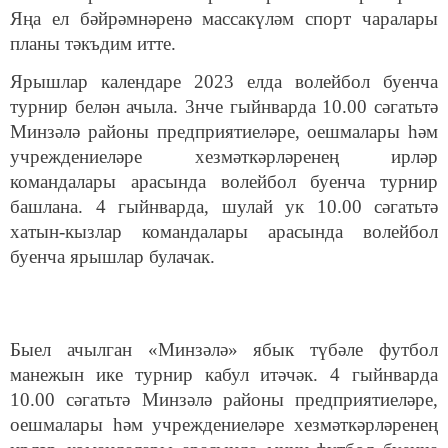
Яңа ел бәйрәмнәренә массакүләм спорт чаралары
планы тәкъдим итте.
Ярышлар календаре 2023 елда волейбол буенча
турнир белән ачыла. 3нче гыйнварда 10.00 сәгатьтә
Минзәлә районы предприятиеләре, оешмалары һәм
учреждениеләре хезмәткәрләренең ирләр
командалары арасында волейбол буенча турнир
башлана. 4 гыйнварда, шулай ук 10.00 сәгатьтә
хатын-кызлар командалары арасында волейбол
буенча ярышлар булачак.
Быел ачылган «Минзәлә» ябык т
үбәле
футбол
манежын ике турнир кабул итәчәк. 4 гыйнварда
10.00 сәгатьтә Минзәлә районы предприятиеләре,
оешмалары һәм учреждениеләре хезмәткәрләренең