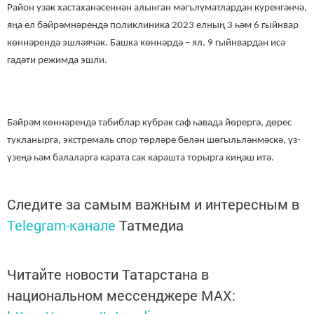
Район үзәк хастаханәсеннән алынган мәгълүматлардан күренгәнчә,
яңа ел бәйрәмнәрендә поликлиника 2023 елның 3 һәм 6 гыйнвар
көннәрендә эшләячәк. Башка көннәрдә – ял. 9 гыйнвардан исә
гадәти режимда эшли.
Бәйрәм көннәрендә табиблар күбрәк саф һавада йөрергә, дөрес
тукланырга, экстремаль спор төрләре белән шөгыльләнмәскә, үз-
үзеңә һәм балаларга карата сак карашта торырга киңәш итә.
Следите за самым важным и интересным в
Telegram-канале
Татмедиа
Читайте новости Татарстана в
национальном мессенджере MАХ: