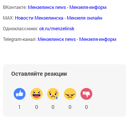
ВКонтакте:
Мензелинск news - Мензеля-информ
MAX:
Новости Мензелинска - Мензеля онлайн
Одноклассники:
ok.ru/menzelinsk
Telegram-канал:
Мензелинск news - Мензеля-информ
Оставляйте реакции
1
0
0
0
0