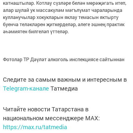
катнаштылар. Котлау сүзләре белән мөрәҗәгать итеп,
алар шулай ук массакүләм мәгълүмат чараларында
кулланучылар хокукларын яклау темасын яктырту
буенча теләкләрен җиткерделәр, әлеге эшнең практик
әһәмиятен билгеләп үттеләр.
Фотолар ТР Дәүләт алкоголь инспекциясе сайтыннан
Следите за самым важным и интересным в
Telegram-канале
Татмедиа
Читайте новости Татарстана в
национальном мессенджере MАХ:
https://max.ru/tatmedia