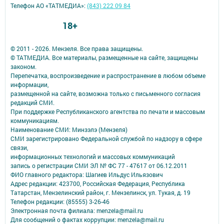
Телефон АО «ТАТМЕДИА»:
(843) 222 09 84
18+
© 2011 - 2026. Мензеля. Все права защищены.
© ТАТМЕДИА. Все материалы, размещенные на сайте, защищены
законом.
Перепечатка, воспроизведение и распространение в любом объеме
информации,
размещенной на сайте, возможна только с письменного согласия
редакций СМИ.
При поддержке Республиканского агентства по печати и массовым
коммуникациям.
Наименование СМИ: Минзэлэ (Мензеля)
СМИ зарегистрировано Федеральной службой по надзору в сфере
связи,
информационных технологий и массовых коммуникаций
запись о регистрации СМИ ЭЛ № ФС 77 - 47617 от 06.12.2011
ФИО главного редактора: Шагиев Ильдус Ильязович
Адрес редакции: 423700, Российская Федерация, Республика
Татарстан, Мензелинский район, г. Мензелинск, ул. Тукая, д. 19
Телефон редакции: (85555) 3-26-46
Электронная почта филиала: menzela@mail.ru
Для сообщений о фактах коррупции: menzela@mail.ru