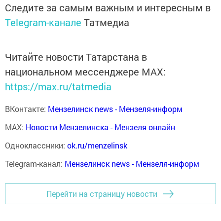
Следите за самым важным и интересным в
Telegram-канале
Татмедиа
Читайте новости Татарстана в
национальном мессенджере MАХ:
https://max.ru/tatmedia
ВКонтакте:
Мензелинск news - Мензеля-информ
MAX:
Новости Мензелинска - Мензеля онлайн
Одноклассники:
ok.ru/menzelinsk
Telegram-канал:
Мензелинск news - Мензеля-информ
Перейти на страницу новости