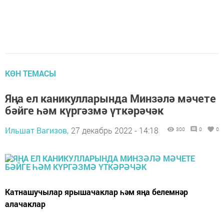
КӨН ТЕМАСЫ
Яңа ел каникулларында Минзәлә мәчете
бәйге һәм күргәзмә үткәрәчәк
Ильшат Вагизов,
27 декабрь 2022 - 14:18
300
0
0
Катнашучылар ярышачаклар һәм яңа белемнәр
алачаклар