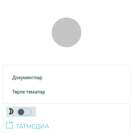
Документлар
Төрле темалар