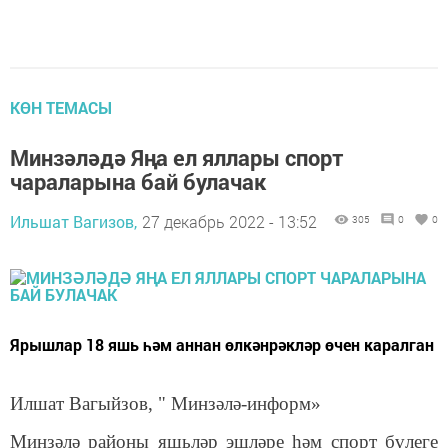
КӨН ТЕМАСЫ
Минзәләдә Яңа ел яллары спорт
чараларына бай булачак
Ильшат Вагизов,
27 декабрь 2022 - 13:52
305
0
0
Ярышлар 18 яшь һәм аннан өлкәнрәкләр өчен каралган
Илшат Вагыйзов, " Минзәлә-информ»
Минзәлә районы яшьләр эшләре һәм спорт бүлеге