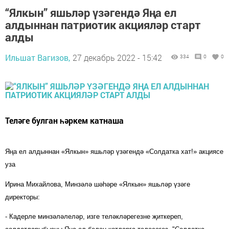
“Ялкын” яшьләр үзәгендә Яңа ел
алдыннан патриотик акцияләр старт
алды
Ильшат Вагизов,
27 декабрь 2022 - 15:42
334
0
0
Теләге булган һәркем катнаша
Яңа ел алдыннан «Ялкын» яшьләр үзәгендә «Солдатка хат!» акциясе
уза
Ирина Михайлова, Минзәлә шәһәре «Ялкын» яшьләр үзәге
директоры:
- Кадерле
минзәләлеләр,
изге теләкләрегезне җиткереп,