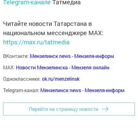
Telegram-канале
Татмедиа
Читайте новости Татарстана в
национальном мессенджере MАХ:
https://max.ru/tatmedia
ВКонтакте:
Мензелинск news - Мензеля-информ
MAX:
Новости Мензелинска - Мензеля онлайн
Одноклассники:
ok.ru/menzelinsk
Telegram-канал:
Мензелинск news - Мензеля-информ
Перейти на страницу новости