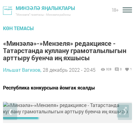
МИНЗӘЛӘ ЯҢАЛЫКЛАРЫ
18+
"Минзәлә" газетасы - Минзәлә районы
КӨН ТЕМАСЫ
«Минзәлә»-»Мензеля» редакциясе -
Татарстанда куллану грамоталылыгын
арттыру буенча иң яхшысы
Ильшат Вагизов,
28 декабрь 2022 - 20:45
328
0
1
Республика конкурсына йомгак ясалды
❮
❯