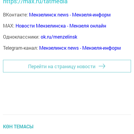
https://max.ru/tatmedia
ВКонтакте:
Мензелинск news - Мензеля-информ
MAX:
Новости Мензелинска - Мензеля онлайн
Одноклассники:
ok.ru/menzelinsk
Telegram-канал:
Мензелинск news - Мензеля-информ
Перейти на страницу новости
КӨН ТЕМАСЫ