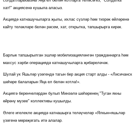
солдатларыбызны Яңа ел белән котларга теләсәгез, "Солдатка
хат!"
акциясенә кушыла аласыз.
Акциядә катнашучыларга җылы, ихлас сүзләр һәм тизрәк өйләренә
кайту теләкләре белән рәсем, хат, открытка, тапшырырга кирәк.
Барлык тапшырылган эшләр мобилизацияләнгән гражданнарга һәм
махсус хәрби операциядә катнашучыларга җибәреләчәк.
Шулай ук Яшьләр үзәгендә тагын бер акция старт алды - «Лисичанск
шәһәре балаларын Яңа ел белән котла!».
Акциягә беренчеләрдән булып Минзәлә шәһәренең "Туган якны
өйрәнү музее" коллективы кушылды.
Әлеге игелекле акциядә катнашырга теләүчеләр «Ялкын»яшьләр
үзәгенә
мөрәҗәгать итә алалар.