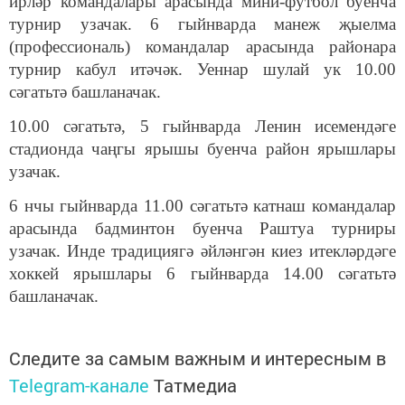
ирләр командалары арасында мини-футбол буенча
турнир узачак. 6 гыйнварда манеж җыелма
(профессиональ) командалар арасында районара
турнир кабул итәчәк. Уеннар шулай ук 10.00
сәгатьтә башланачак.
10.00 сәгатьтә, 5 гыйнварда Ленин исемендәге
стадионда чаңгы ярышы буенча район ярышлары
узачак.
6 нчы гыйнварда 11.00 сәгатьтә катнаш командалар
арасында бадминтон буенча Раштуа турниры
узачак. Инде традициягә әйләнгән киез итекләрдәге
хоккей ярышлары 6 гыйнварда 14.00 сәгатьтә
башланачак
.
Следите за самым важным и интересным в
Telegram-канале
Татмедиа