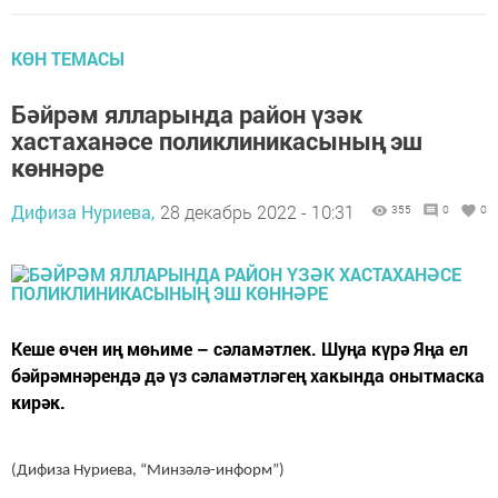
КӨН ТЕМАСЫ
Бәйрәм ялларында район үзәк
хастаханәсе поликлиникасының эш
көннәре
Дифиза Нуриева,
28 декабрь 2022 - 10:31
355
0
0
Кеше өчен иң мөһиме – сәламәтлек. Шуңа күрә Яңа ел
бәйрәмнәрендә дә үз сәламәтләгең хакында онытмаска
кирәк.
(Дифиза Нуриева, “Минзәлә-информ”)