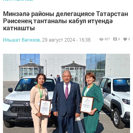
Минзәлә районы делегациясе Татарстан
Рәисенең тантаналы кабул итүендә
катнашты
Ильшат Вагизов,
29 август 2024 - 16:38
327
0
0