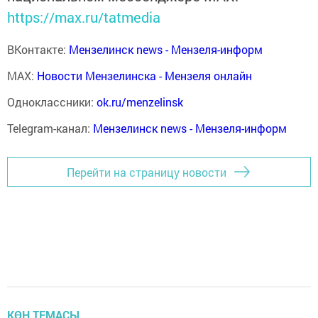
https://max.ru/tatmedia
ВКонтакте:
Мензелинск news - Мензеля-информ
MAX:
Новости Мензелинска - Мензеля онлайн
Одноклассники:
ok.ru/menzelinsk
Telegram-канал:
Мензелинск news - Мензеля-информ
Перейти на страницу новости
КӨН ТЕМАСЫ