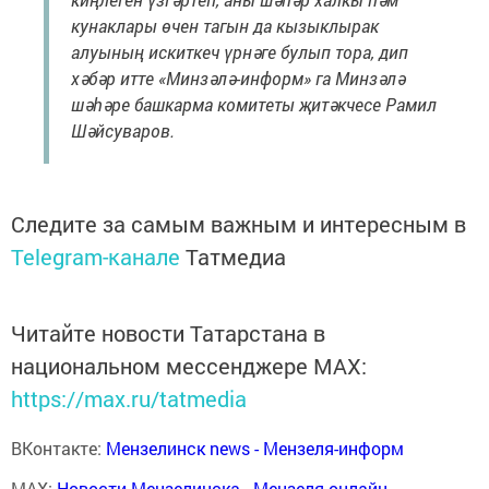
кунаклары өчен тагын да кызыклырак
алуының искиткеч үрнәге булып тора, дип
хәбәр итте «Минзәлә-информ» га Минзәлә
шәһәре башкарма комитеты җитәкчесе Рамил
Шәйсуваров.
Следите за самым важным и интересным в
Telegram-канале
Татмедиа
Читайте новости Татарстана в
национальном мессенджере MАХ:
https://max.ru/tatmedia
ВКонтакте:
Мензелинск news - Мензеля-информ
MAX:
Новости Мензелинска - Мензеля онлайн