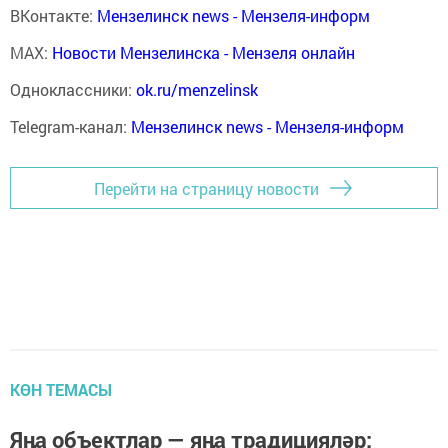
ВКонтакте:
Мензелинск news - Мензеля-информ
MAX:
Новости Мензелинска - Мензеля онлайн
Одноклассники:
ok.ru/menzelinsk
Telegram-канал:
Мензелинск news - Мензеля-информ
Перейти на страницу новости
КӨН ТЕМАСЫ
Яңа объектлар — яңа традицияләр: