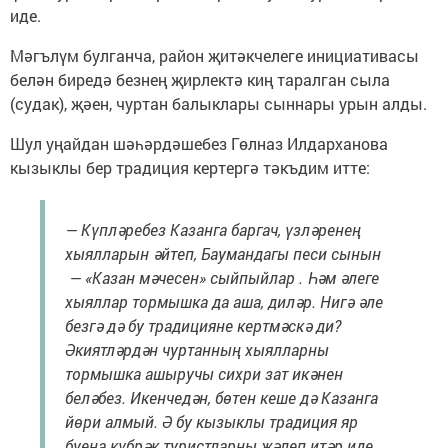
иде.
Мәгълүм булганча, район җитәкчелеге инициативасы
белән биредә безнең җирлектә киң таралган сыла
(судак), җәен, чуртан балыклары сыннары урын алды.
Шул уңайдан шәһәрдәшебез Гөлназ Илдарханова
кызыклы бер традиция кертергә тәкъдим итте:
— Күпләребез Казанга баргач, үзләренең
хыялларын әйтеп, Баумандагы песи сынын
— «Казан мәчесен» сыйпыйлар . Һәм әлеге
хыяллар тормышка да аша, диләр. Нигә әле
безгә дә бу традицияне кертмәскә ди?
Әкиятләрдән чуртанның хыялларны
тормышка ашыручы сихри зат икәнен
беләбез. Икенчедән, бөтен кеше дә Казанга
йөри алмый. Ә бу кызыклы традиция яр
буена күбрәк туристларны җәлеп итәр иде,