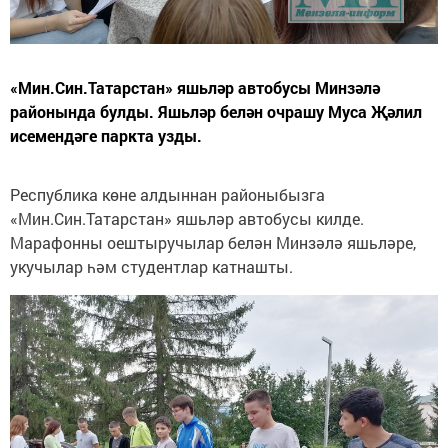
«Мин.Син.Татарстан» яшьләр автобусы Минзәлә
районында булды. Яшьләр белән очрашу Муса Җәлил
исемендәге паркта узды.
Республика көне алдыннан районыбызга
«Мин.Син.Татарстан» яшьләр автобусы килде.
Марафонны оештыручылар белән Минзәлә яшьләре,
укучылар һәм студентлар катнашты.