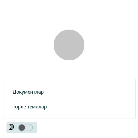
Документлар
Төрле темалар