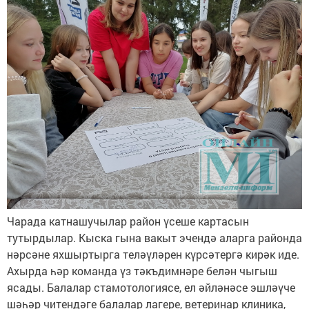
Чарада катнашучылар район үсеше картасын
тутырдылар. Кыска гына вакыт эчендә аларга районда
нәрсәне яхшыртырга теләүләрен күрсәтергә кирәк иде.
Ахырда һәр команда үз тәкъдимнәре белән чыгыш
ясады. Балалар стамотологиясе, ел әйләнәсе эшләүче
шәһәр читендәге балалар лагере, ветеринар клиника,