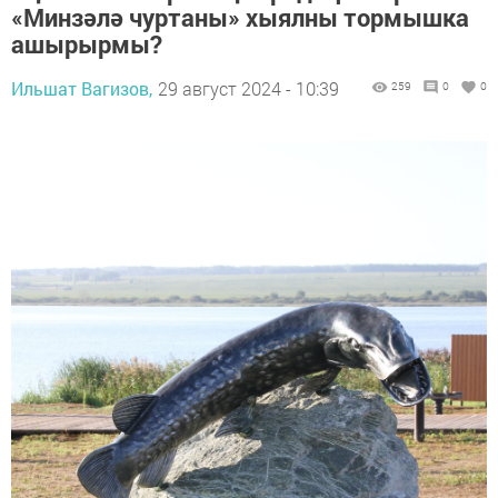
«Минзәлә чуртаны» хыялны тормышка
ашырырмы?
Ильшат Вагизов,
29 август 2024 - 10:39
259
0
0