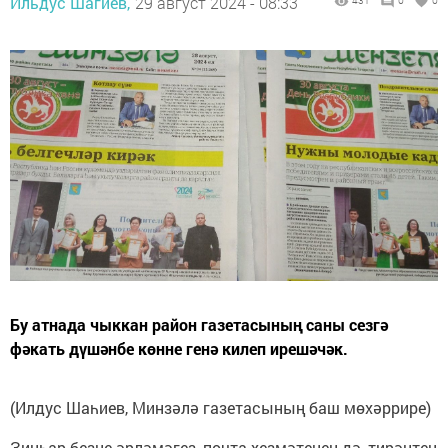
Ильдус Шагиев,
29 август 2024 - 08:33
431
0
0
Бу атнада чыккан район газетасының саны сезгә
фәкать дүшәнбе көнне генә килеп ирешәчәк.
(Илдус Шаһиев, Минзәлә газетасының баш мөхәррире)
Зинһар безне әрләмәгез, почта хезмәтенең дә, тирәнтен