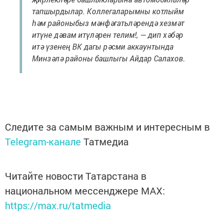
тапшырдылар. Коллегаларымны котлыйм
һәм районыбыз мәнфәгатьләрендә хезмәт
итүне дәвам итүләрен телим!, — дип хәбәр
итә үзенең ВК дагы рәсми аккаунтында
Минзәлә районы башлыгы Айдар Салахов.
Следите за самым важным и интересным в
Telegram-канале
Татмедиа
Читайте новости Татарстана в
национальном мессенджере MАХ:
https://max.ru/tatmedia