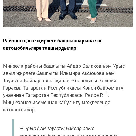
Районның ике җирлеге башлыкларына эш
автомобильләре тапшырдылар
Минзәлә районы башлыгы Айдар Салахов һәм Урыс
авыл җирлеге башлыгы Ильмира Аксюкова һәм
Тауасты Байлар авыл җирлеге башлыгы Зөлфия
Гәрәева Татарстан Республикасы Көнен бәйрәм итү
уңаеннан Татарстан Республикасы Рәисе Р. Н.
Миңнеханов исеменнән кабул итү мәҗлесендә
катнаштылар.
— Урыс һәм Тауасты Байлар авыл
җирлекләре башлыкларына автомобильләр