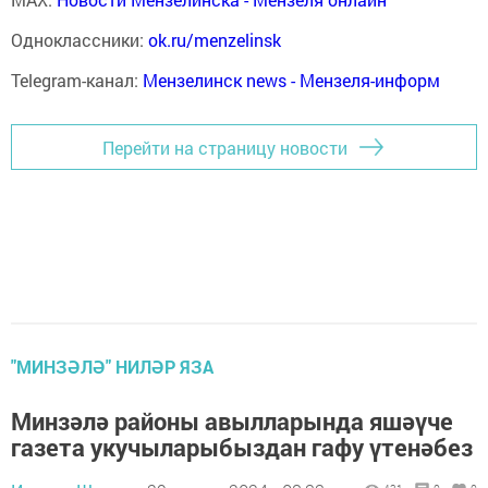
Одноклассники:
ok.ru/menzelinsk
Telegram-канал:
Мензелинск news - Мензеля-информ
Перейти на страницу новости
"МИНЗӘЛӘ" НИЛӘР ЯЗА
Минзәлә районы авылларында яшәүче
газета укучыларыбыздан гафу үтенәбез