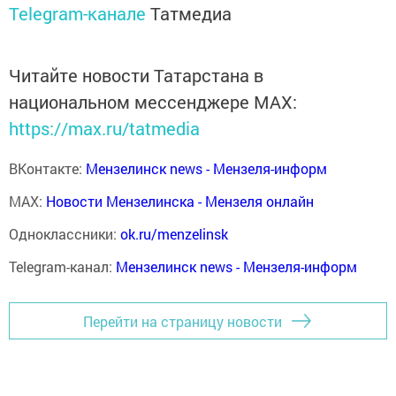
Telegram-канале
Татмедиа
Читайте новости Татарстана в
национальном мессенджере MАХ:
https://max.ru/tatmedia
ВКонтакте:
Мензелинск news - Мензеля-информ
MAX:
Новости Мензелинска - Мензеля онлайн
Одноклассники:
ok.ru/menzelinsk
Telegram-канал:
Мензелинск news - Мензеля-информ
Перейти на страницу новости