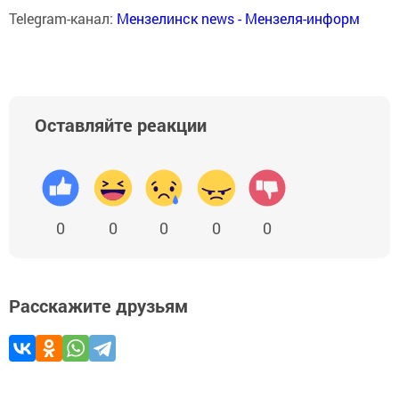
Telegram-канал:
Мензелинск news - Мензеля-информ
Оставляйте реакции
0
0
0
0
0
Расскажите друзьям