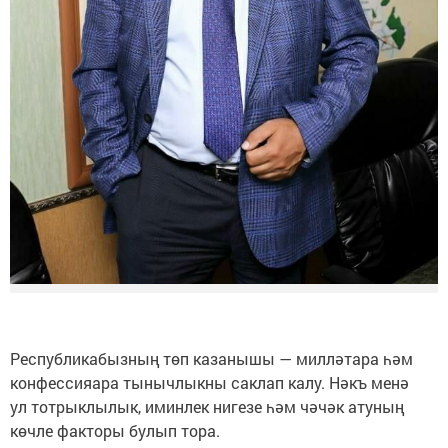
Республикабызның төп казанышы — милләтара һәм
конфессияара тынычлыкны саклап калу. Нәкъ менә
ул тотрыклылык, иминлек нигезе һәм чәчәк атуның
көчле факторы булып тора.