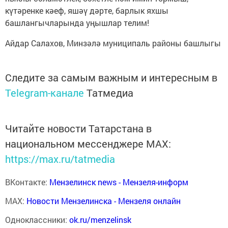
күтәренке кәеф, яшәү дәрте, барлык яхшы
башлангычларында уңышлар телим!
Айдар Салахов, Минзәлә муниципаль районы башлыгы
Следите за самым важным и интересным в
Telegram-канале
Татмедиа
Читайте новости Татарстана в
национальном мессенджере MАХ:
https://max.ru/tatmedia
ВКонтакте:
Мензелинск news - Мензеля-информ
MAX:
Новости Мензелинска - Мензеля онлайн
Одноклассники:
ok.ru/menzelinsk