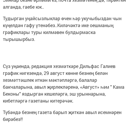
алганда, гаебе юк..
Тудырган уңайсызлыклар өчен һәр укучыбыздан чын
күңелдән гафу үтенәбез..Киләчәктә ике оешманың
графиклары туры килмәвен булдырмаска
тырышырбыз.
Сүз уңаенда, редакция хезмәткәре Дильфас Галиев
график нигезендә, 29 август көнне безнең белән
хезмәттәшлек иткән мәктәпләргә, балалар
бакчаларына, авыл җирлекләренә, «Август» һәм " Кама
Беконы" яздырган кешеләргә, эш урыннарына,
кибетләргә газетаны китерәчәк.
Түбәндә безнең газета барып җиткән авыл исемнәрен
бирәбез!!