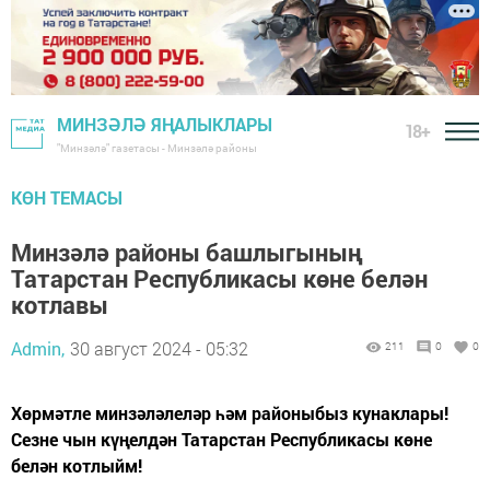
МИНЗӘЛӘ ЯҢАЛЫКЛАРЫ
18+
"Минзәлә" газетасы - Минзәлә районы
КӨН ТЕМАСЫ
Минзәлә районы башлыгының
Татарстан Республикасы көне белән
котлавы
Admin,
30 август 2024 - 05:32
211
0
0
Хөрмәтле минзәләлеләр һәм районыбыз кунаклары!
Сезне чын күңелдән Татарстан Республикасы көне
белән котлыйм!