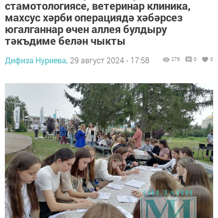
стамотологиясе, ветеринар клиника,
махсус хәрби операциядә хәбәрсез
югалганнар өчен аллея булдыру
тәкъдиме белән чыкты
Дифиза Нуриева,
29 август 2024 - 17:58
276
0
0