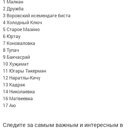
1 Мәлкән
2 Дружба
3 Воровский исемендәге бистә
4 Холодный Ключ
5 Старое Мазино
6 Юртау
7 Коноваловка
8 Тупач
9 Бакчасрай
10 Хуҗәмәт
11 Югары Тәкермән
12 Наратлы-Кичү
13 Кадрәк
14 Николаевка
16 Матвеевка
17 Аю
Следите за самым важным и интересным в