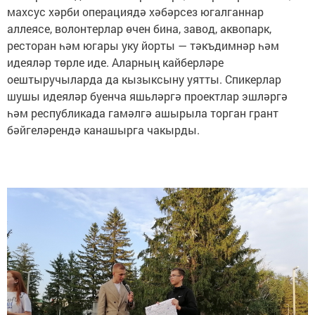
махсус хәрби операциядә хәбәрсез югалганнар
аллеясе, волонтерлар өчен бина, завод, аквопарк,
ресторан һәм югары уку йорты — тәкъдимнәр һәм
идеяләр төрле иде. Аларның кайберләре
оештыручыларда да кызыксыну уятты. Спикерлар
шушы идеяләр буенча яшьләргә проектлар эшләргә
һәм республикада гамәлгә ашырыла торган грант
бәйгеләрендә канашырга чакырды.