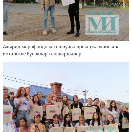
Ахырда марафонда катнашучыларның һәркайсына
истәлекле бүләкләр тапшырдылар.