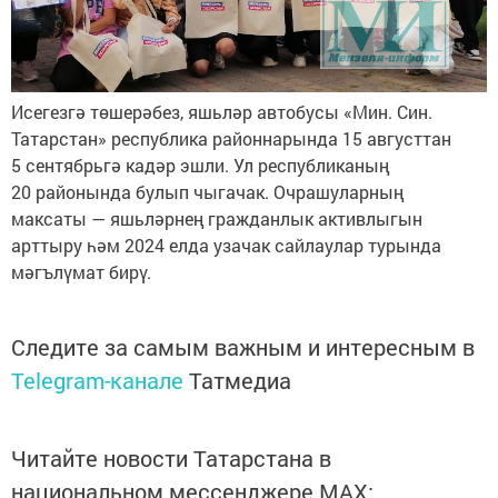
Исегезгә төшерәбез, яшьләр автобусы «Мин. Син.
Татарстан» республика районнарында 15 августтан
5 сентябрьгә кадәр эшли. Ул республиканың
20 районында булып чыгачак. Очрашуларның
максаты — яшьләрнең гражданлык активлыгын
арттыру һәм 2024 елда узачак сайлаулар турында
мәгълүмат бирү.
Следите за самым важным и интересным в
Telegram-канале
Татмедиа
Читайте новости Татарстана в
национальном мессенджере MАХ: