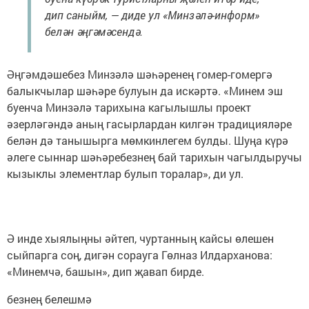
дип саныйм, — диде ул «Минзәлә-информ»
белән әңгәмәсендә.
Әңгәмдәшебез Минзәлә шәһәренең гомер-гомергә
балыкчылар шәһәре булуын да искәртә. «Минем эш
буенча Минзәлә тарихына кагылышлы проект
әзерләгәндә аның гасырлардан килгән традицияләре
белән дә танышырга мөмкинлегем булды. Шуңа күрә
әлеге сыннар шәһәребезнең бай тарихын чагылдыручы
кызыклы элементлар булып торалар», ди ул.
Ә инде хыялыңны әйтеп, чуртанның кайсы өлешен
сыйпарга соң, дигән сорауга Гөлназ Илдарханова:
«Минемчә, башын», дип җавап бирде.
безнең белешмә