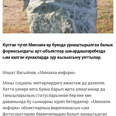
Күптән түгел Минзәлә яр буенда урнаштырылган балык
формасындагы арт-объектлар шәһәрдәшләребездә
һәм килгән кунакларда зур кызыксыну уяттылар.
Илшат Вагыйзов, «Минзәлә-информ»
Моны социаль челтәрләрдәге ажиотаж да дәлилли.
Хәтта үзләре елга буена барып җитә алмаганнар да
танышларының статусларыннан бер-ике көн
дәвамында бу сыннарны күреп бетерделәр. «Минзәлә-
информ» объектларның видеоязмасын һәм
фотосурәтләрен беренчеләрдән булып урнаштырган