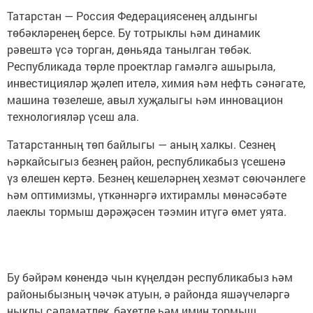
Татарстан — Россия Федерациясенең алдынгы
төбәкләренең берсе. Бу тотрыклы һәм динамик
рәвештә үсә торган, дөньяда танылган төбәк.
Республикада төрле проектлар гамәлгә ашырыла,
инвестицияләр җәлеп ителә, химия һәм нефть сәнәгате,
машина төзелеше, авыл хуҗалыгы һәм инновацион
технологияләр үсеш ала.
Татарстанның төп байлыгы — аның халкы. Сезнең
һәркайсыгыз безнең район, республикабыз үсешенә
үз өлешен кертә. Безнең кешеләрнең хезмәт сөючәнлеге
һәм оптимизмы, үткәннәргә ихтирамлы мөнәсәбәте
лаеклы тормыш дәрәҗәсен тәэмин итүгә өмет уята.
Бу бәйрәм көнендә чын күңелдән республикабыз һәм
районыбызның чәчәк атуын, ә районда яшәүчеләргә
ныклы сәламәтлек, бәхетле һәм имин тормыш,