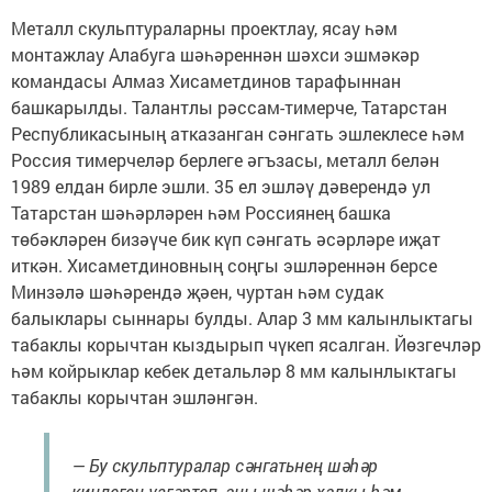
Металл скульптураларны проектлау, ясау һәм
монтажлау Алабуга шәһәреннән шәхси эшмәкәр
командасы Алмаз Хисаметдинов тарафыннан
башкарылды. Талантлы рәссам-тимерче, Татарстан
Республикасының атказанган сәнгать эшлеклесе һәм
Россия тимерчеләр берлеге әгъзасы, металл белән
1989 елдан бирле эшли. 35 ел эшләү дәверендә ул
Татарстан шәһәрләрен һәм Россиянең башка
төбәкләрен бизәүче бик күп сәнгать әсәрләре иҗат
иткән. Хисаметдиновның соңгы эшләреннән берсе
Минзәлә шәһәрендә җәен, чуртан һәм судак
балыклары сыннары булды. Алар 3 мм калынлыктагы
табаклы корычтан кыздырып чүкеп ясалган. Йөзгечләр
һәм койрыклар кебек детальләр 8 мм калынлыктагы
табаклы корычтан эшләнгән.
— Бу скульптуралар сәнгатьнең шәһәр
киңлеген үзгәртеп, аны шәһәр халкы һәм