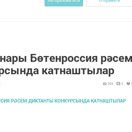
Отправить
Авторизоваться
нары Бөтенроссия рәсе
урсында катнаштылар
4
303
0