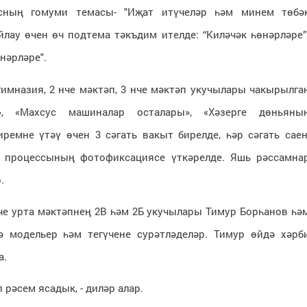
рсның гомуми темасы- "Иҗат итүчеләр һәм минем төбә
йлау өчен өч подтема тәкъдим ителде: “Киләчәк һөнәрләре”
нәрләре".
гимназия, 2 нче мәктәп, 3 нче мәктәп укучылары чакырылга
, «Махсус машиналар осталары», «Хәзерге дөньяны
ремне үтәү өчен 3 сәгать вакыт бирелде, һәр сәгать саен
у процессының фотофиксациясе үткәрелде. Яшь рәссамна
.
е урта мәктәпнең 2В һәм 2Б укучылары Тимур Борһанов һә
модельер һәм тегүчене сурәтләделәр. Тимур өйдә хәрб
а.
п рәсем ясадык, - диләр алар.