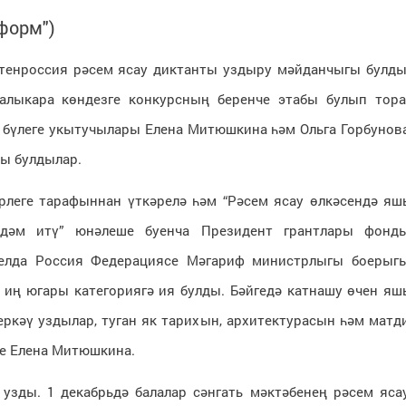
форм")
өтенроссия рәсем ясау диктанты уздыру мәйданчыгы булды
лыкара көндезге конкурсның беренче этабы булып тора
у бүлеге укытучылары Елена Митюшкина һәм Ольга Горбунов
ы булдылар.
ерлеге тарафыннан үткәрелә һәм “Рәсем ясау өлкәсендә яш
рдәм итү” юнәлеше буенча Президент грантлары фонд
 елда Россия Федерациясе Мәгариф министрлыгы боерыг
 иң югары категориягә ия булды. Бәйгедә катнашу өчен яш
еркәү уздылар, туган як тарихын, архитектурасын һәм матд
те Елена Митюшкина.
 узды. 1 декабрьдә балалар сәнгать мәктәбенең рәсем яса