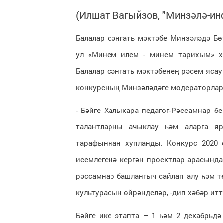
(Илшат Вагыйзов, "Минзәлә-ин
Балалар сәнгать мәктәбе Минзәләдә Б
ул «Минем илем - минем тарихым» ха
Балалар сәнгать мәктәбенең рәсем яса
конкурсның Минзәләдәге модераторлар
- Бәйге Халыкара педагог-Рәссамнар б
талантларны ачыклау һәм аларга я
тарафыннан хупланды. Конкурс 2020
исемлегенә кергән проектлар арасында
рәссамнар башлангыч сайлап алу һәм т
культурасын өйрәнделәр, -дип хәбәр ит
Бәйге ике этапта – 1 һәм 2 декабрьдә