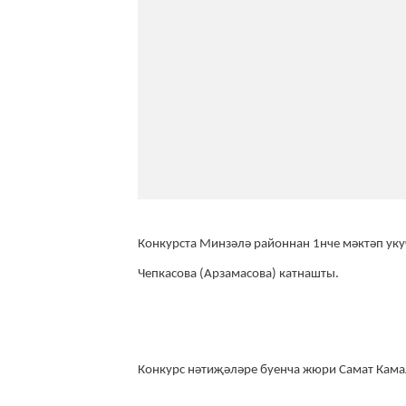
Конкурста Минзәлә районнан 1нче мәктәп ук
Чепкасова (Арзамасова) катнашты.
Конкурс нәтиҗәләре буенча жюри Самат Камал