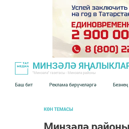
МИНЗӘЛӘ ЯҢАЛЫКЛА
"Минзәлә" газетасы - Минзәлә районы
Баш бит
Реклама бирүчеләргә
Безнең
КӨН ТЕМАСЫ
Минзәлә районы