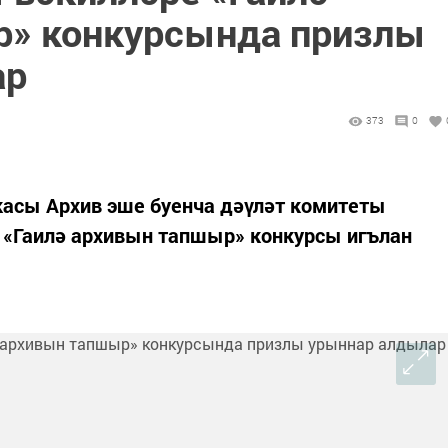
р» конкурсында призлы
ар
373
0
касы Архив эше буенча дәүләт комитеты
 «Гаилә архивын тапшыр» конкурсы игълан