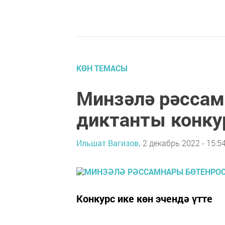
КӨН ТЕМАСЫ
Минзәлә рәссам
диктанты конк
Ильшат Вагизов,
2 декабрь 2022 - 15:5
Конкурс ике көн эчендә үтте