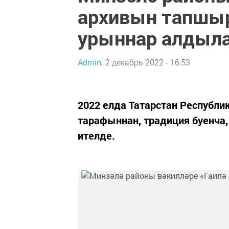
архивын тапшы
урыннар алдыл
Admin,
2 декабрь 2022 - 16:53
2022 елда Татарстан Республи
тарафыннан, традиция буенча,
ителде.