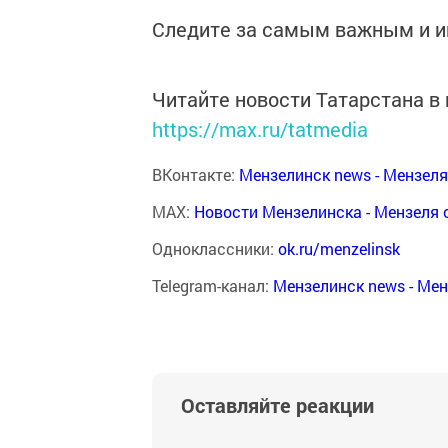
Следите за самым важным и 
Читайте новости Татарстана 
https://max.ru/tatmedia
ВКонтакте:
Мензелинск news - Мензел
MAX:
Новости Мензелинска - Мензеля 
Одноклассники:
ok.ru/menzelinsk
Telegram-канал:
Мензелинск news - Ме
Оставляйте реакции