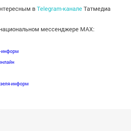
интересным в
Telegram-канале
Татмедиа
в национальном мессенджере MАХ:
я-информ
онлайн
нзеля-информ