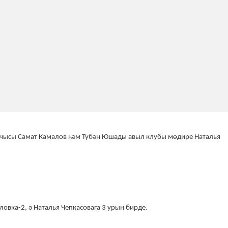
учысы Самат Камалов һәм
Түбән Юшады авыл клубы мөдире Наталья
овка-2, ә Наталья Чепкасовага 3 урын бирде.