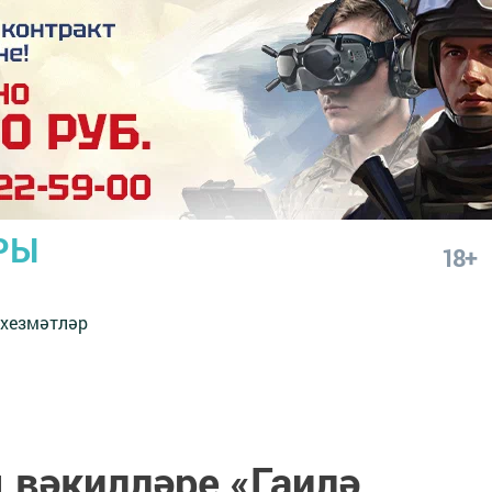
РЫ
18+
 хезмәтләр
 вәкилләре «Гаилә