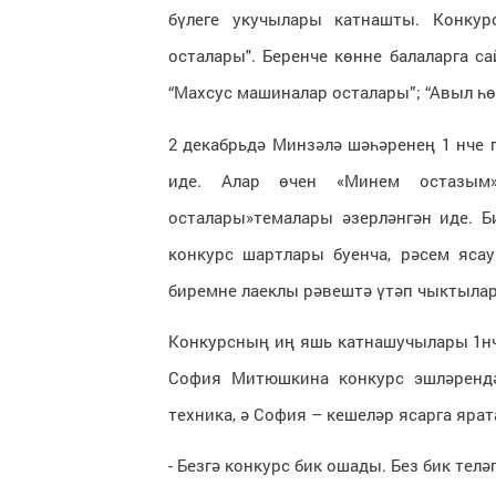
бүлеге укучылары катнашты. Конку
осталары". Беренче көнне балаларга са
“Махсус машиналар осталары”; “Авыл һө
2 декабрьдә Минзәлә шәһәренең 1 нче 
иде. Алар өчен «Минем остазым»
осталары»темалары әзерләнгән иде. Би
конкурс шартлары буенча, рәсем яса
биремне лаеклы рәвештә үтәп чыктылар
Конкурсның иң яшь катнашучылары 1нч
София Митюшкина конкурс эшләрендә 
техника, ә София – кешеләр ясарга ярат
- Безгә конкурс бик ошады. Без бик телә