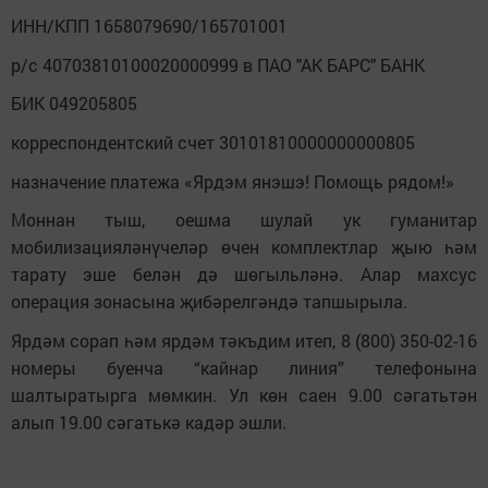
ИНН/КПП 1658079690/165701001
р/с 40703810100020000999 в ПАО "АК БАРС" БАНК
БИК 049205805
корреспондентский счет 30101810000000000805
назначение платежа «Ярдэм янэшэ! Помощь рядом!»
Моннан тыш, оешма шулай ук гуманитар
мобилизацияләнүчеләр өчен комплектлар җыю һәм
тарату эше белән дә шөгыльләнә. Алар махсус
опера
ция
зонасына җибәрелгәндә тапшырыла.
Ярдәм сорап һәм ярдәм тәкъдим итеп, 8 (800) 350-02-16
номеры буенча “кайнар линия” телефонына
шалтыратырга мөмкин. Ул көн саен 9.00 сәгат
ь
тән
алып 19.00 сәгат
ь
кә кадәр эшли.