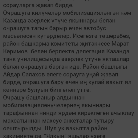
сорауларга җавап бирде.
Очрашуга килүчеләр мобилизацияләнгән һәм
Казанда әзерлек үтүче якыннары белән
очрашуга тагын барыр өчен автобус
мәсьәләсен күтәрделәр. Исегезгә төшерәбез,
район башкарма комитеты җитәкчесе Марат
Кәримов белән берлектә делегация Казанда
танк училищесында әзерлек үтүче якташлар
белән очрашуга барган иде. Район башлыгы
Айдар Салахов әлеге сорауга уңай җавап
бирде, очрашуга бару өчен иң кулай вакыт ял
көннәре булуын билгеләп үтте.
Очрашу башланыр алдыннан
мобилизацияләнүчеләрнең якыннары
тарафыннан нинди ярдәм кирәклеген ачыклау
максатыннан махсус анкеталар тутыру
оештырылды. Шул ук вакытта район
хакимияте дә, “Ялкын” яшьләр үзәге