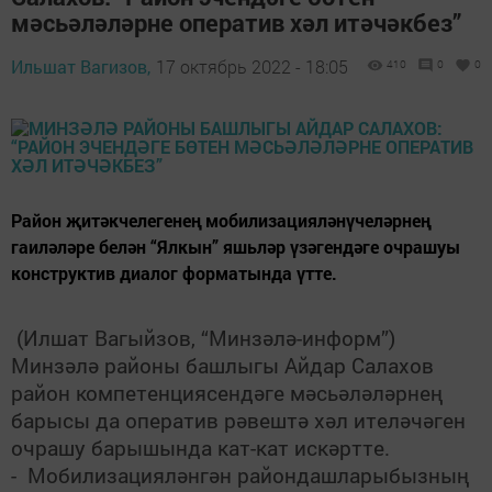
мәсьәләләрне оператив хәл итәчәкбез”
Ильшат Вагизов,
17 октябрь 2022 - 18:05
410
0
0
Район җитәкчелегенең мобилизацияләнүчеләрнең
гаиләләре белән “Ялкын” яшьләр үзәгендәге очрашуы
конструктив диалог форматында үтте.
(Илшат Вагыйзов, “Минзәлә-информ”)
Минзәлә районы башлыгы Айдар Салахов
район компетенциясендәге мәсьәләләрнең
барысы да оператив рәвештә хәл ителәчәген
очрашу барышында кат-кат искәртте.
- Мобилизацияләнгән райондашларыбызның