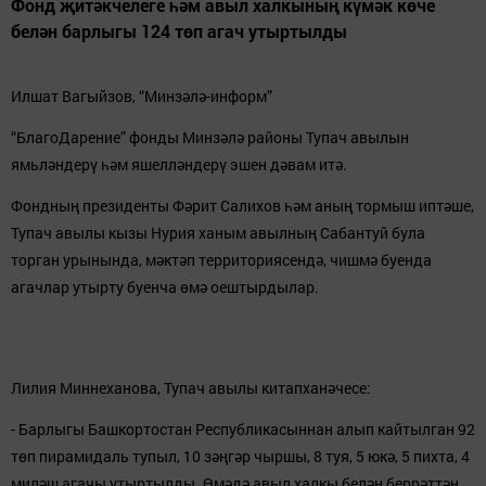
Фонд җитәкчелеге һәм авыл халкының күмәк көче
белән барлыгы 124 төп агач утыртылды
Илшат Вагыйзов, “Минзәлә-информ”
“БлагоДарение” фонды Минзәлә районы Тупач авылын
ямьләндерү һәм яшелләндерү эшен дәвам итә.
Фондның президенты Фәрит Салихов һәм аның тормыш иптәше,
Тупач авылы кызы Нурия ханым авылның Сабантуй була
торган урынында, мәктәп территориясендә, чишмә буенда
агачлар утырту буенча өмә оештырдылар.
Лилия Миннеханова, Тупач авылы китапханәчесе:
- Барлыгы Башкортостан Республикасыннан алып кайтылган 92
төп пирамидаль тупыл, 10 зәңгәр чыршы, 8 туя, 5 юкә, 5 пихта, 4
миләш агачы утыртылды. Өмәдә авыл халкы белән беррәттән