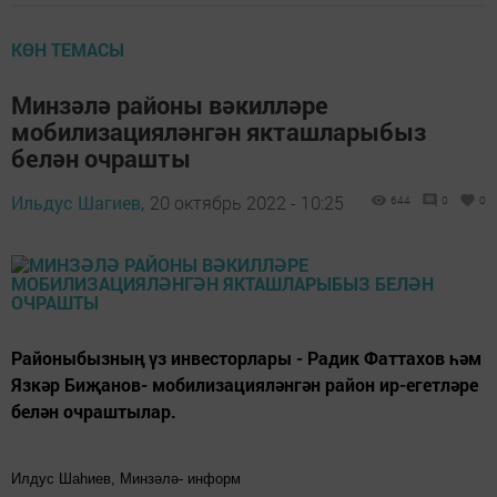
КӨН ТЕМАСЫ
Минзәлә районы вәкилләре
мобилизацияләнгән якташларыбыз
белән очрашты
Ильдус Шагиев,
20 октябрь 2022 - 10:25
644
0
0
Районыбызның үз инвесторлары - Радик Фаттахов һәм
Язкәр Биҗанов- мобилизацияләнгән район ир-егетләре
белән очраштылар.
Илдус Шаһиев, Минзәлә- информ