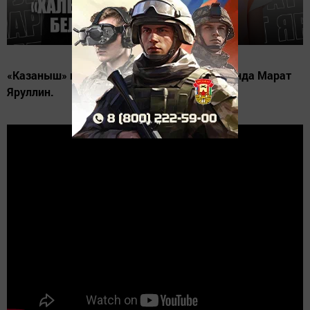
«Казаныш» проектының яңа чыгарылышында Марат
Яруллин.