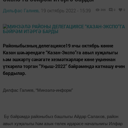
Дильфас Галиев,
19 октябрь 2022 - 15:39
366
0
0
Районыбызның делегациясе19 нчы октябрь көнне
Казан шәһәрендәге “Казан-Экспо”га авыл хуҗалыгы
һәм эшкәртү сәнәгате хезмәткәрләре көне уңаеннан
үткәрелә торган “Уңыш-2022” бәйрәмендә катнашу өчен
бардылар.
Дилфас Галиев, “Минзәлә-информ”
Бу бәйрәмдә районыбыз башлыгы Айдар Салахов, район
авыл хуҗалыгы һәм азык-төлек идарәсе начальнигы Илфар