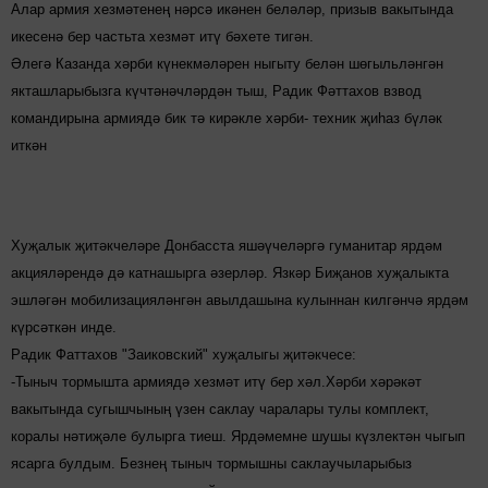
Алар армия хезмәтенең нәрсә икәнен беләләр, призыв вакытында
икесенә бер частьта хезмәт итү бәхете тигән.
Әлегә Казанда хәрби күнекмәләрен ныгыту белән шөгыльләнгән
якташларыбызга күчтәнәчләрдән тыш, Радик Фәттахов взвод
командирына армиядә бик тә кирәкле хәрби- техник җиһаз бүләк
иткән
Хуҗалык җитәкчеләре Донбасста яшәүчеләргә гуманитар ярдәм
акцияләрендә дә катнашырга әзерләр. Язк
ә
р Биҗанов хуҗалыкта
эшләгән мобилизацияләнгән авылдашына кулыннан килгәнчә ярдәм
күрсәткән инде.
Радик Фаттахов "Заиковский" хуҗалыгы җитәкчесе:
-Тыныч тормышта армиядә хезмәт итү бер хәл.Хәрби хәрәкәт
вакытында сугышчының үзен саклау чаралары тулы комплект,
коралы нәтиҗәле булырга тиеш. Ярдәмемне шушы күзлектән чыгып
ясарга булдым. Безнең тыныч тормышны саклаучыларыбыз