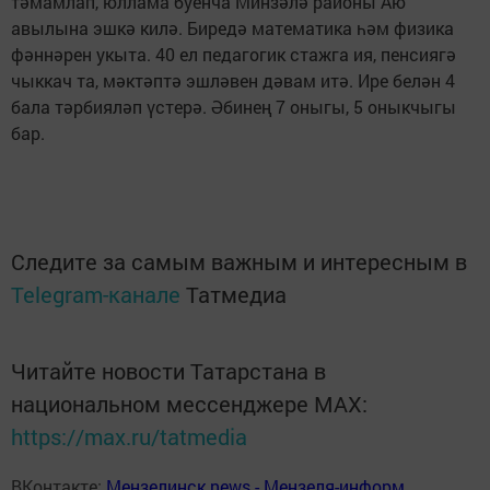
тәмамлап, юллама буенча Минзәлә районы Аю
авылына эшкә килә. Биредә математика һәм физика
фәннәрен укыта. 40 ел педагогик стажга ия, пенсиягә
чыккач та, мәктәптә эшләвен дәвам итә. Ире белән 4
бала тәрбияләп үстерә. Әбинең 7 оныгы, 5 оныкчыгы
бар.
Следите за самым важным и интересным в
Telegram-канале
Татмедиа
Читайте новости Татарстана в
национальном мессенджере MАХ:
https://max.ru/tatmedia
ВКонтакте:
Мензелинск news - Мензеля-информ