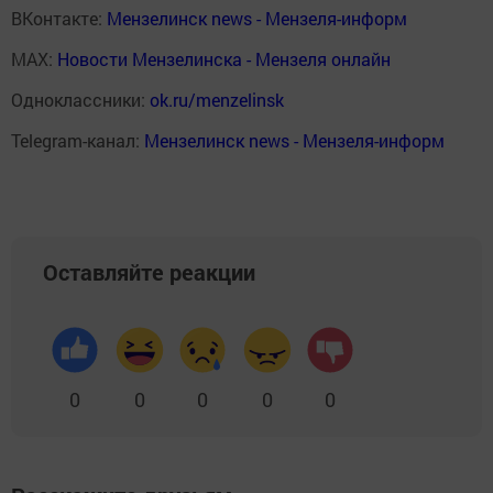
ВКонтакте:
Мензелинск news - Мензеля-информ
MAX:
Новости Мензелинска - Мензеля онлайн
Одноклассники:
ok.ru/menzelinsk
Telegram-канал:
Мензелинск news - Мензеля-информ
Оставляйте реакции
0
0
0
0
0