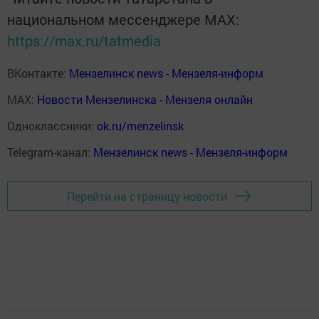
национальном мессенджере MАХ:
https://max.ru/tatmedia
ВКонтакте:
Мензелинск news - Мензеля-информ
MAX:
Новости Мензелинска - Мензеля онлайн
Одноклассники:
ok.ru/menzelinsk
Telegram-канал:
Мензелинск news - Мензеля-информ
Перейти на страницу новости