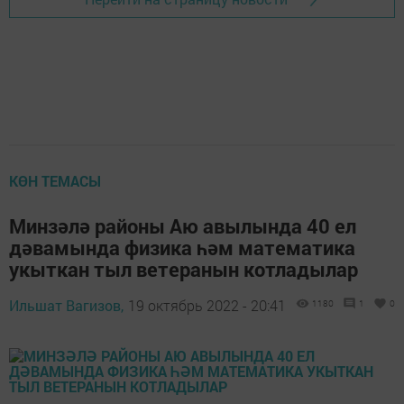
КӨН ТЕМАСЫ
Минзәлә районы Аю авылында 40 ел
дәвамында физика һәм математика
укыткан тыл ветеранын котладылар
Ильшат Вагизов,
19 октябрь 2022 - 20:41
1180
1
0