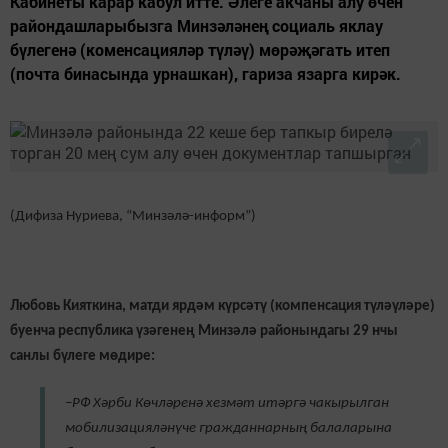
Кабинеты карар кабул итте. Әлеге акчаны алу өчен
райондашларыбызга Минзәләнең социаль яклау
бүлегенә (коменсацияләр түләү) мөрәҗәгать итеп
(почта бинасында урнашкан), гариза язарга кирәк.
(Дифиза Нуриева, “Минзәлә-информ”)
Любовь Кияткина, матди ярдәм күрсәтү (компенсация түләүләре)
буенча республика үзәгенең Минзәлә районындагы 29 нчы
санлы бүлеге мөдире:
–РФ Хәрби Көчләренә хезмәт итәргә чакырылган
мобилизацияләнүче гражданнарның балаларына