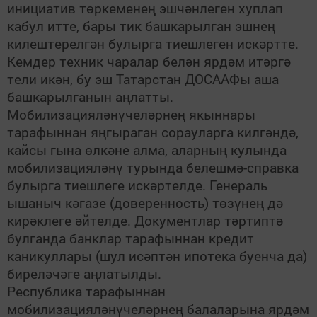
инициатив төркеменең эшчәнлеген хуплап
кабул итте, бары тик башкарылган эшнең
килештерелгән булырга тиешлеген искәртте.
Кемдер техник чаралар белән ярдәм итәргә
тели икән, бу эш Татарстан ДОСААФы аша
башкарылганын аңлатты.
Мобилизацияләнүчеләрнең якыннары
тарафыннан яңгыраган сорауларга килгәндә,
кайсы гына өлкәне алма, аларның кулында
мобилизацияләнү турында белешмә-справка
булырга тиешлеге искәртелде. Генераль
ышаныч кәгазе (доверенность) төзүнең дә
кирәклеге әйтелде. Документлар тәртиптә
булганда банклар тарафыннан кредит
каникуллары (шул исәптән ипотека буенча да)
биреләчәге аңлатылды.
Республика тарафыннан
мобилизацияләнүчеләрнең балаларына ярдәм