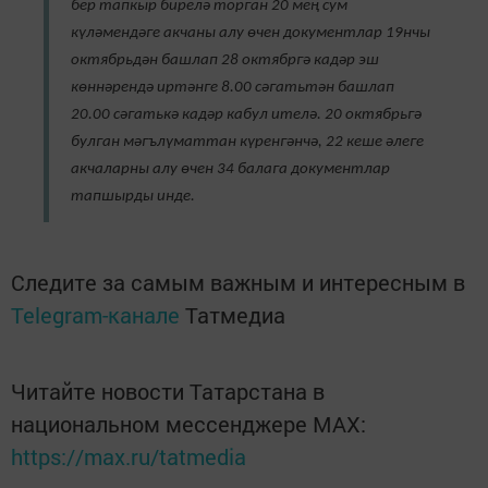
бер тапкыр бирелә торган 20 мең сум
күләмендәге акчаны алу өчен документлар 19нчы
октябрьдән башлап 28 октябргә кадәр эш
көннәрендә иртәнге 8.00 сәгатьтән башлап
20.00 сәгатькә кадәр кабул ителә. 20 октябрьгә
булган мәгълүматтан күренгәнчә, 22 кеше әлеге
акчаларны алу өчен 34 балага документлар
тапшырды инде.
Следите за самым важным и интересным в
Telegram-канале
Татмедиа
Читайте новости Татарстана в
национальном мессенджере MАХ:
https://max.ru/tatmedia