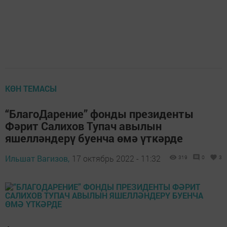
КӨН ТЕМАСЫ
“БлагоДарение” фонды президенты
Фәрит Салихов Тупач авылын
яшелләндерү буенча өмә үткәрде
Ильшат Вагизов,
17 октябрь 2022 - 11:32
319
0
3