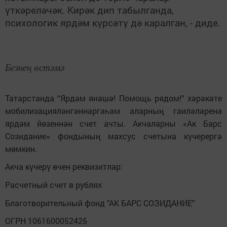
үткәреләчәк. Кирәк дип табылганда,
психологик ярдәм күрсәтү дә каралган, - диде.
Безнең өстәмә
Татарстанда “Ярдәм янәшә! Помощь рядом!” хәрәкәте
мобилизацияләнгәннәргәһәм аларның гаиләләренә
ярдәм йөзеннән счет ачты. Акчаларны «Ак Барс
Созидание» фондының махсус счетына күчерергә
мөмкин.
Акча күчерү өчен реквизитлар:
Расчетный счет в рублях
Благотворительный фонд "АК БАРС СОЗИДАНИЕ"
ОГРН 1061600052425