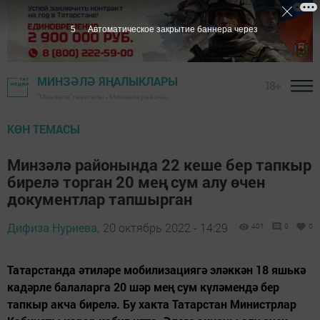
4
Автоматическое закрытие баннера через
МИНЗӘЛӘ ЯҢАЛЫКЛАРЫ
18+
"Минзәлә" газетасы - Минзәлә районы
КӨН ТЕМАСЫ
Минзәлә районында 22 кеше бер тапкыр
бирелә торган 20 мең сум алу өчен
документлар тапшырган
Дифиза Нуриева,
20 октябрь 2022 - 14:29
401
0
0
Татарстанда әтиләре мобилизациягә эләккән 18 яшькә
кадәрле балаларга 20 шәр мең сум күләмендә бер
тапкыр акча бирелә. Бу хакта Татарстан Министрлар