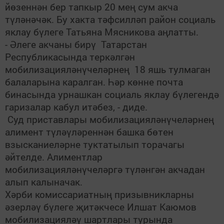
йөзеннән бер тапкыр 20 мең сум акча
түләнәчәк. Бу хакта тәфсилләп район социаль
яклау бүлеге Татьяна Мясникова аңлатты.
- Әлеге акчаны бирү Татарстан
Республикасында теркәлгән
мобилизацияләнүчеләрнең 18 яшь тулмаган
балаларына каралган. Һәр көнне почта
бинасында урнашкан социаль яклау бүлегендә
гаризалар кабул итәбез, - диде.
Суд приставлары мобилизацияләнүчеләрнең
алимент түләүләреннән башка бөтен
взысканиеләрне туктатылып торачагы
әйтелде. Алиментлар
мобилизацияләнүчеләргә түләнгән акчадан
алып калыначак.
Хәрби комиссариатның призывникларны
әзерләү бүлеге җитәкчесе Илшат Каюмов
мобилизацияләү шартлары турында