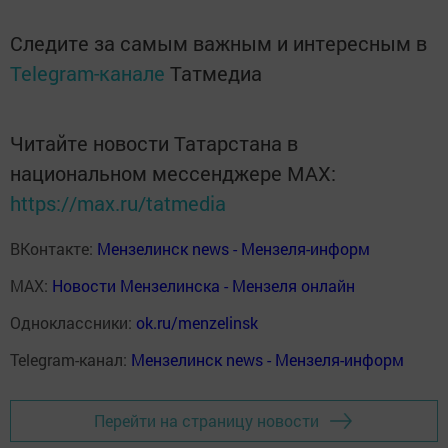
Следите за самым важным и интересным в
Telegram-канале
Татмедиа
Читайте новости Татарстана в
национальном мессенджере MАХ:
https://max.ru/tatmedia
ВКонтакте:
Мензелинск news - Мензеля-информ
MAX:
Новости Мензелинска - Мензеля онлайн
Одноклассники:
ok.ru/menzelinsk
Telegram-канал:
Мензелинск news - Мензеля-информ
Перейти на страницу новости