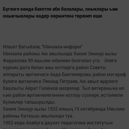
Бүгенге көндә бәхетле әби балалары, оныклары һәм
оныкчыклары кадер-хөрмәтенә төренеп яши
Илшат Вагыйзов, "Минзәлә-информ"
Минзәлә районы Аю авылында Хәния Зиннур кызы
Фәррахова 90 яшьлек юбилеен билгеләп үтә. Әлеге
күркәм дата белән аны котларга район Советы
аппараты җитәкчесе Аида Биктимерова, район мәгариф
бүлеге җитәкчесе Леонид Петраев, Аю авыл җирлеге
башлыгы Айрат Галимов килделәр. Тыл ветеранына ил
һәм район җитәкчелегеннән котлау сүзләре, истәлекле
бүләкләр тапшырылды.
Хәния Зиннур кызы 1932 елның 19 октябрендә Мөслим
районы Катмыш авылында туа.
1952 елда Алабуга дәүләт педагогика институтын