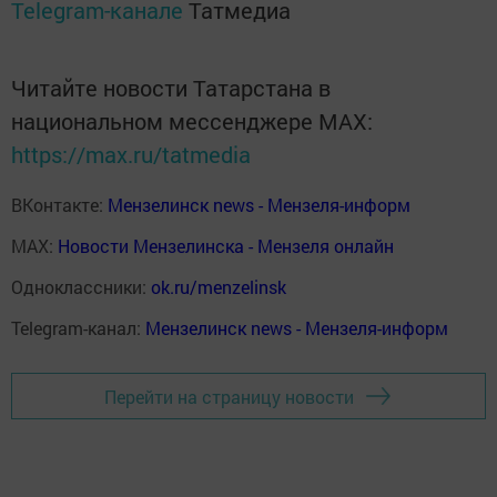
Telegram-канале
Татмедиа
Читайте новости Татарстана в
национальном мессенджере MАХ:
https://max.ru/tatmedia
ВКонтакте:
Мензелинск news - Мензеля-информ
MAX:
Новости Мензелинска - Мензеля онлайн
Одноклассники:
ok.ru/menzelinsk
Telegram-канал:
Мензелинск news - Мензеля-информ
Перейти на страницу новости