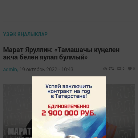
ҮЗӘК ЯҢАЛЫКЛАР
Марат Яруллин: «Тамашачы күңелен
акча белән яулап булмый»
admin,
19 октябрь 2022 - 10:43
572
0
0