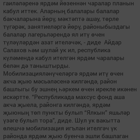
гаиләләренә ярдәм йөзеннән чаралар планын
кабул иттек. Аларның балалары балалар
бакчаларына йөрү, мәктәптә ашау, төрле
түгәрәк, занятиеләргә йөрү, районыбыздагы
балалар лагерьләрендә ял итү өчен
түләүләрдән азат ителәчәк, - диде Айдар
Салахов һәм шулай ук ил, республика
күләмендә кабул ителгән ярдәм чаралары
белән дә таныштырды.
Мобилизацияләнүчеләргә ярдәм итү өчен
акча җыю мәсьәләсенә килгәндә, район
башлыгы бу эшнең һәркем өчен ирекле икәнен
искәртте. “Республикада махсус фонд аша
акча җыела, районга килгәндә, ярдәм
җыюның төп пункты булып “Ялкын” яшьләр
үзәге булып тора”, диде. Шул ук вакытта
өлешчә мобилизация игълан ителгәч үк
районда ярдәм җыю буенча эшли башлаган