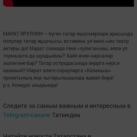
МАРАТ ЯРУЛЛИН – бүген татар яшүсмерләре арасында
популяр татар җырчысы, өстәвенә, ул кино һәм театр
актеры да! Марат сәхнәдә генә «хулиган»мы, әллә ул
тормышта да шундыймы? Хайп өчен нәрсәләр
эшләгәне бар? Татар эстрадасында аңарга нәрсә
ошамый? Марат әлеге сорауларга «Казаныш»
проектының яңа чыгарылышында җавап бирә!
p.s. Конкурс ахырында!
Следите за самым важным и интересным в
Telegram-канале
Татмедиа
Читайте новости Татарстана в