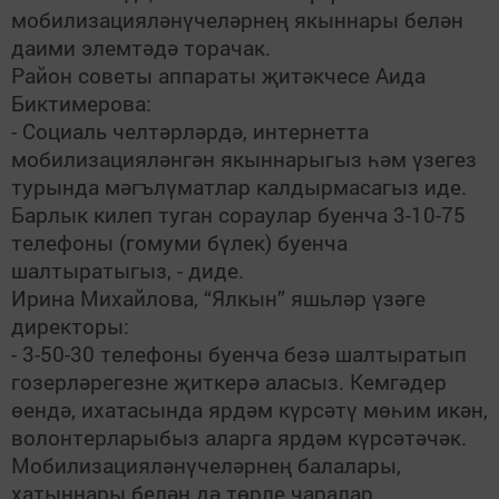
мобилизацияләнүчеләрнең якыннары белән
даими элемтәдә торачак.
Район советы аппараты җитәкчесе Аида
Биктимерова:
- Социаль челтәрләрдә, интернетта
мобилизацияләнгән якыннарыгыз һәм үзегез
турында мәгълүматлар калдырмасагыз иде.
Барлык килеп туган сораулар буенча 3-10-75
телефоны (гомуми бүлек) буенча
шалтыратыгыз, - диде.
Ирина Михайлова, “Ялкын” яшьләр үзәге
директоры:
- 3-50-30 телефоны буенча безә шалтыратып
гозерләрегезне җиткерә аласыз. Кемгәдер
өендә, ихатасында ярдәм күрсәтү мөһим икән,
волонтерларыбыз аларга ярдәм күрсәтәчәк.
Мобилизацияләнүчеләрнең балалары,
хатыннары белән дә төрле чаралар