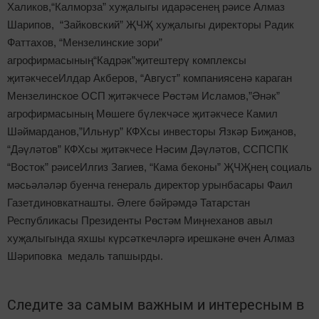
Халиков,“Калморза” хуҗалыгы идарәсенең рәисе Алмаз
Шарипов, “Зайковский” ҖЧҖ хуҗалыгы директоры Радик
Фаттахов, “Мензелинские зори”
агрофирмасының“Кадрәк”җитештерү комплексы
җитәкчесеИлдар Акберов, “Август” компаниясенә караган
Мензелинское ОСП җитәкчесе Рөстәм Исламов,”Әнәк”
агрофирмасының Мөшеге бүлекчәсе җитәкчесе Камил
Шәймарданов,”Ильнур” КФХсы инвесторы Язкәр Биҗанов,
“Дәүләтов” КФХсы җитәкчесе Нәсим Дәүләтов, ССПСПК
“Восток” рәисеИлгиз Загиев, “Кама беконы” ҖЧҖнең социаль
мәсьәләләр буенча генераль директор урынбасары Фаил
Газетдиновкатнашты. Әлеге бәйрәмдә Татарстан
Республикасы Президенты Рөстәм Миңнеханов авыл
хуҗалыгында яхшы күрсәткечләргә ирешкәне өчен Алмаз
Шәриповка медаль тапшырды.
Следите за самым важным и интересным в