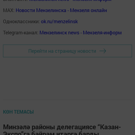
MAX:
Новости Мензелинска - Мензеля онлайн
Одноклассники:
ok.ru/menzelinsk
Telegram-канал:
Мензелинск news - Мензеля-информ
Перейти на страницу новости
КӨН ТЕМАСЫ
Минзәлә районы делегациясе “Казан-
Экспо”га бәйрәм итәргә барды