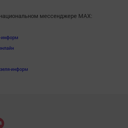
в национальном мессенджере MАХ:
я-информ
онлайн
нзеля-информ