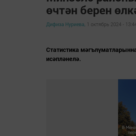
өчтән берен өлк
Дифиза Нуриева,
1 октябрь 2024 - 13:4
Статистика мәгълүматларынна
исәпләнелә.