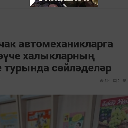
чак автомеханикларга
әүче халыкларның
е турында сөйләделәр
7
224
0