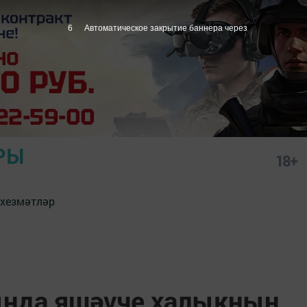
5
Автоматическое закрытие баннера через
РЫ
18+
 хезмәтләр
ында яшәүче халыкның