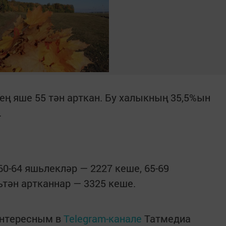
ң яше 55 тән арткан. Бу халыкның 35,5%ын
.
60-64 яшьлекләр — 2227 кеше, 65-69
ьтән артканнар — 3325 кеше.
интересным в
Telegram-канале
Татмедиа