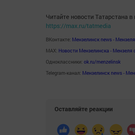
Читайте новости Татарстана 
https://max.ru/tatmedia
ВКонтакте:
Мензелинск news - Мензел
MAX:
Новости Мензелинска - Мензеля 
Одноклассники:
ok.ru/menzelinsk
Telegram-канал:
Мензелинск news - Ме
Оставляйте реакции