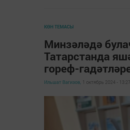
КӨН ТЕМАСЫ
Минзәләдә була
Татарстанда яш
гореф-гадәтләр
Ильшат Вагизов,
1 октябрь 2024 - 13:2