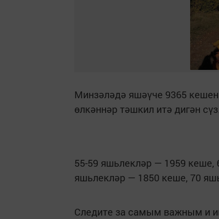
Минзәләдә яшәүче 9365 кешене
өлкәннәр тәшкил итә дигән сүз
55-59 яшьлекләр — 1959 кеше, 
яшьлекләр — 1850 кеше, 70 яш
Следите за самым важным и 