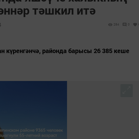
әннәр тәшкил итә
4
284
0
н күренгәнчә, районда барысы 26 385 кеше