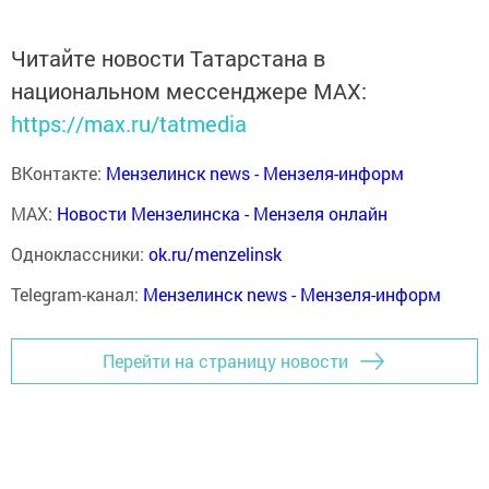
Читайте новости Татарстана в
национальном мессенджере MАХ:
https://max.ru/tatmedia
ВКонтакте:
Мензелинск news - Мензеля-информ
MAX:
Новости Мензелинска - Мензеля онлайн
Одноклассники:
ok.ru/menzelinsk
Telegram-канал:
Мензелинск news - Мензеля-информ
Перейти на страницу новости