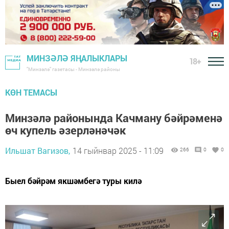
МИНЗӘЛӘ ЯҢАЛЫКЛАРЫ
18+
"Минзәлә" газетасы - Минзәлә районы
КӨН ТЕМАСЫ
Минзәлә районында Качману бәйрәменә
өч купель әзерләнәчәк
Ильшат Вагизов,
14 гыйнвар 2025 - 11:09
266
0
0
Быел бәйрәм якшәмбегә туры килә