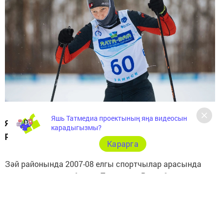
Яшь Татмедиа проектының яңа видеосын
Ярышларга Татарстан Республикасының 18
карадыгызмы?
районыннан барлыгы 160 спортчы килгән иде
Карарга
Зәй районында 2007-08 елгы спортчылар арасында
чаңгы ярышлары буенча Татарстан Республикасы
Беренчелеге узды.