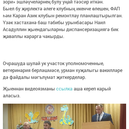
зори» эшләүчеләрнең булу уңай тәэсир иткән.
Быел бу җирлектә әлеге клубның икенче өлешен, ФАП
һәм Каран Азик клубын ремонтлау планлаштырылган.
Үзәк хастаханә баш табибы урынбасары Наил
Асадуллин җыендагыларны диспансеризациягә бик
җаваплы карарга чакырды.
Очрашуда шулай ук участок уполномоченные,
ветеринария берләшмәсе, урман хуҗалыгы вәкилләре
дә файдалы мәгълүмат җиткерделәр.
Җыеннан видеоязманы
ссылка
аша кереп карый
аласыз.