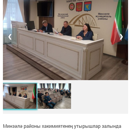
❮
❯
Минзәлә районы хакимиятенең утырышлар залында