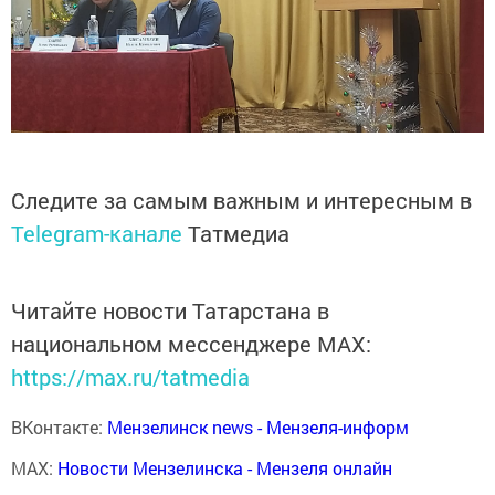
Следите за самым важным и интересным в
Telegram-канале
Татмедиа
Читайте новости Татарстана в
национальном мессенджере MАХ:
https://max.ru/tatmedia
ВКонтакте:
Мензелинск news - Мензеля-информ
MAX:
Новости Мензелинска - Мензеля онлайн