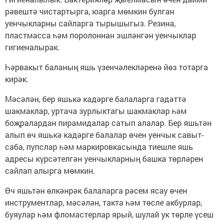
рәвештә чистартырга, юарга мөмкин булган
уенчыкларны сайларга тырышыгыз. Резина,
пластмасса һәм поролоннан эшләнгән уенчыклар
гигиеналырак.
Һәрвакыт баланың яшь үзенчәлекләренә йөз тотарга
кирәк.
Мәсәлән, бер яшькә кадәрге балаларга гадәттә
шакмаклар, уртача зурлыктагы шакмаклар һәм
боҗралардан пирамидалар сатып алалар. Бер яшьтән
алып өч яшькә кадәрге балалар өчен уенчык савыт-
саба, пупслар һәм маркировкасында тиешле яшь
адресы күрсәтелгән уенчыкларның башка төрләрен
сайлап алырга мөмкин.
Өч яшьтән өлкәнрәк балаларга рәсем ясау өчен
инструментлар, мәсәлән, такта һәм төсле акбурлар,
буяулар һәм фломастерлар ярый, шулай ук төрле үсеш