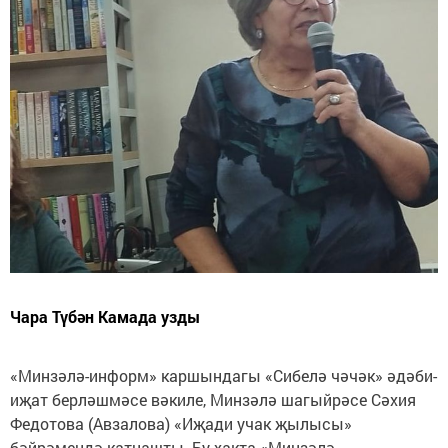
Чара Түбән Камада узды
«Минзәлә-информ» каршындагы «Сибелә чәчәк» әдәби-
иҗат берләшмәсе вәкиле, Минзәлә шагыйрәсе Сәхия
Федотова (Авзалова) «Иҗади учак җылысы»
бәйрәмендә катнашты. Бу хакта «Минзәлә-