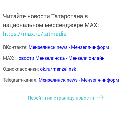
Читайте новости Татарстана в
национальном мессенджере MАХ:
https://max.ru/tatmedia
ВКонтакте:
Мензелинск news - Мензеля-информ
MAX:
Новости Мензелинска - Мензеля онлайн
Одноклассники:
ok.ru/menzelinsk
Telegram-канал:
Мензелинск news - Мензеля-информ
Перейти на страницу новости