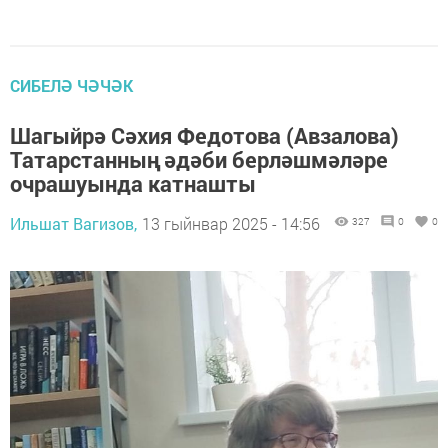
СИБЕЛӘ ЧӘЧӘК
Шагыйрә Сәхия Федотова (Авзалова)
Татарстанның әдәби берләшмәләре
очрашуында катнашты
Ильшат Вагизов,
13 гыйнвар 2025 - 14:56
327
0
0