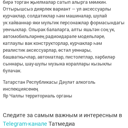
бирә торган җыелмалар сатып алырга мөмкин.
Оттырышсыз диярлек вариант — ул аксессуарлы
курчаклар, солдатиклар һәм машиналар, шулай
ук хайваннар яки мультик персонажлар формасындагы
уенчыклар. Олырак балаларга, алты яшьтән соң ук,
автомобильләрнең радиоидарәле модельләре,
катлаулы вак конструкторлар, курчаклар һәм
реалистик аксессуарлар, өстәл уеннары,
башваткычлар, автоматлар, пистолетлар, хәрбиләр
сыннары, шау-шулы музыка кораллары кызыклы
булачак.
Татарстан Республикасы Дәүләт алкоголь
инспекциясенең
Яр Чаллы территориаль органы
Следите за самым важным и интересным в
Telegram-канале
Татмедиа