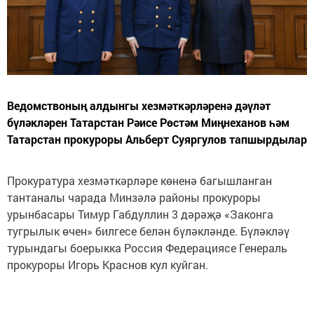
Ведомствоның алдынгы хезмәткәрләренә дәүләт
бүләкләрен Татарстан Рәисе Рөстәм Миңнеханов һәм
Татарстан прокуроры Альберт Суяргулов тапшырдылар
Прокуратура хезмәткәрләре көненә багышланган
тантаналы чарада Минзәлә районы прокуроры
урынбасары Тимур Габдуллин 3 дәрәҗә «Законга
тугрылык өчен» билгесе белән бүләкләнде. Бүләкләү
турындагы боерыкка Россия Федерациясе Генераль
прокуроры Игорь Краснов кул куйган.