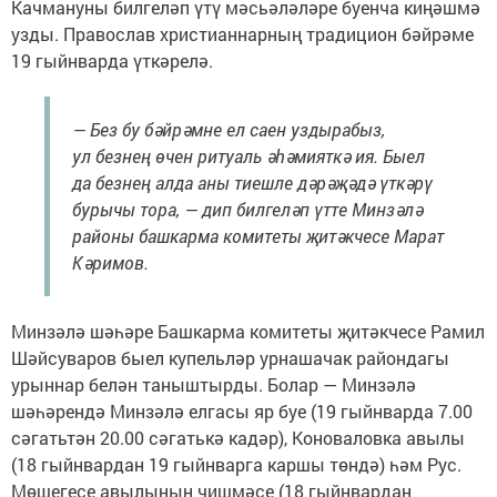
Качмануны билгеләп үтү мәсьәләләре буенча киңәшмә
узды. Православ христианнарның традицион бәйрәме
19 гыйнварда үткәрелә.
— Без бу бәйрәмне ел саен уздырабыз,
ул безнең өчен ритуаль әһәмияткә ия. Быел
да безнең алда аны тиешле дәрәҗәдә үткәрү
бурычы тора, — дип билгеләп үтте Минзәлә
районы башкарма комитеты җитәкчесе Марат
Кәримов.
Минзәлә шәһәре Башкарма комитеты җитәкчесе Рамил
Шәйсуваров быел купельләр урнашачак райондагы
урыннар белән таныштырды. Болар — Минзәлә
шәһәрендә Минзәлә елгасы яр буе (19 гыйнварда 7.00
сәгатьтән 20.00 сәгатькә кадәр), Коноваловка авылы
(18 гыйнвардан 19 гыйнварга каршы төндә) һәм Рус.
Мөшегесе авылының чишмәсе (18 гыйнвардан