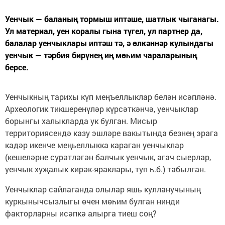
Уенчык — баланың тормыш иптәше, шатлык чыганагы.
Ул материал, уен коралы гына түгел, ул партнер да,
балалар уенчыклары иптәш тә, ә өлкәннәр кулындагы
уенчык — тәрбия бирүнең иң мөһим чараларының
берсе.
Уенчыкның тарихы күп меңъеллыклар белән исәпләнә.
Археологик тикшеренүләр күрсәткәнчә, уенчыклар
борынгы халыкларда ук булган. Мисыр
территориясендә казу эшләре вакытында безнең эрага
кадәр икенче меңьеллыкка караган уенчыклар
(кешеләрне сурәтләгән балчык уенчык, агач сыерлар,
уенчык хуҗалык кирәк-яраклары, туп һ.б.) табылган.
Уенчыклар сайлаганда олылар яшь кулланучының
куркынычсызлыгы өчен мөһим булган нинди
факторларны исәпкә алырга тиеш соң?