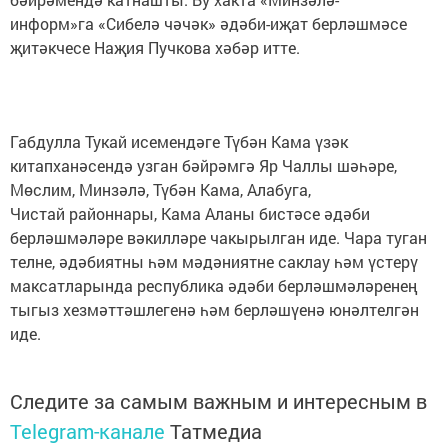
информ»га «Сибелә чәчәк» әдәби-иҗат берләшмәсе
җитәкчесе Наҗия Пучкова хәбәр итте.
Габдулла Тукай исемендәге Түбән Кама үзәк
китапханәсендә узган бәйрәмгә Яр Чаллы шәһәре,
Мөслим, Минзәлә, Түбән Кама, Алабуга,
Чистай районнары, Кама Аланы бистәсе әдәби
берләшмәләре вәкилләре чакырылган иде. Чара туган
телне, әдәбиятны һәм мәдәниятне саклау һәм үстерү
максатларында республика әдәби берләшмәләренең
тыгыз хезмәттәшлегенә һәм берләшүенә юнәлтелгән
иде.
Следите за самым важным и интересным в
Telegram-канале
Татмедиа