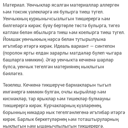
Материал. Уенчыклар ясалган материаллар аллерген
һәм токсик үзлекләргә ия булырга тиеш түгел.
Уенчыкның куркынычсызлыгын тикшерергә һәм
билгеләргә кирәк: буяу бертөрле төстә булырга, тигез
катлам белән ябылырга тиеш һәм коелырга тиеш түгел.
Йомшак уенчыкның нәрсә белән тутырылуына
игътибар итәргә кирәк. Идеаль вариант — синтепон
(поролон ярты елдан зарарлы матдәләр бүлеп чыгара
башларга мөмкин). Әгәр уенчыкта кечкенә шарлар
булса, уенчык тегелгән материянең ныклыгын
бәяләгез.
Төзелеш. Кечкенә тикшерүче бармакларын тыгып
имгәнергә мөмкин булган, очлы кырыйлар һәм
кисмәкләр, тар ярыклар һәм тишекләр булмауны
тикшерергә кирәк. Курчакларның күзләренең,
борынның никадәр нык тегелгәнлегенә игътибар итәргә
кирәк. Барлык беркетүләрнең һәм тоташтыруларның
ныклыгын һәм ышанычлылыгын тикшерергә.