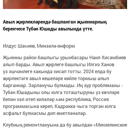
Авыл җирлекләрендә башланган җыеннарның
беренчесе Түбән Юшады авылында үтте.
Илдус Шаһиев, Минзәлә-информ
Җыенны район башлыгы урынбасары Наил Хисамбиев
алып барды. Авыл җирлеге башлыгы Илгиз Ханов
үз эшчәнлеге хакында хисап тотты. 2024 елда бу
җирлектәге авыл кешеләре көйле тормыш алып
барганнар. Зарланучы булмады. Иң зур проблеманы -
Түбән Юшадыны олы юлга тоташтыруны үз көчләре
белән хәл итеп киләләр һәм республика, Россия
программасына кереп, Кадрәккә чыга торган юлга
асфальт булмасмы дип өметләнәләр.
Клубның ремонтлануына да бу авылдан «Мензелинские