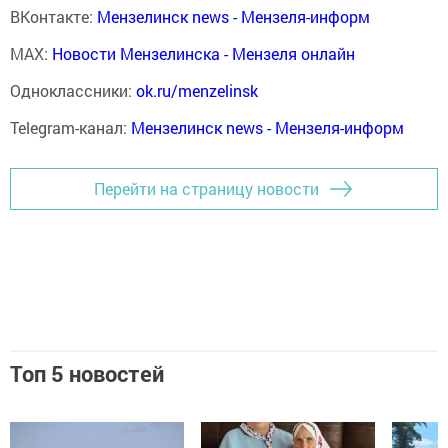
ВКонтакте:
Мензелинск news - Мензеля-информ
MAX:
Новости Мензелинска - Мензеля онлайн
Одноклассники:
ok.ru/menzelinsk
Telegram-канал:
Мензелинск news - Мензеля-информ
Перейти на страницу новости
Топ 5 новостей