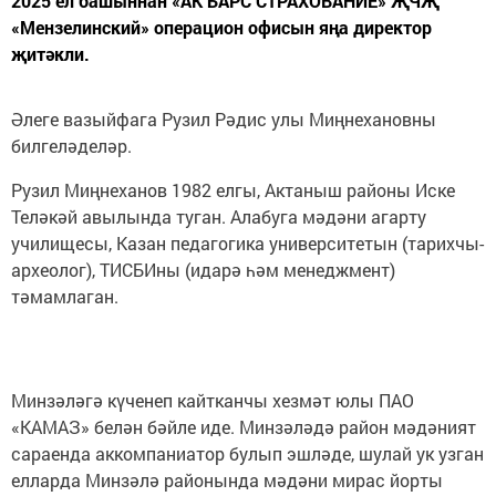
2025 ел башыннан «АК БАРС СТРАХОВАНИЕ» ҖЧҖ
«Мензелинский» операцион офисын яңа директор
җитәкли.
Әлеге вазыйфага Рузил Рәдис улы Миңнехановны
билгеләделәр.
Рузил Миңнеханов 1982 елгы, Актаныш районы Иске
Теләкәй авылында туган. Алабуга мәдәни агарту
училищесы, Казан педагогика университетын (тарихчы-
археолог), ТИСБИны (идарә һәм менеджмент)
тәмамлаган.
Минзәләгә күченеп кайтканчы хезмәт юлы ПАО
«КАМАЗ» белән бәйле иде. Минзәләдә район мәдәният
сараенда аккомпаниатор булып эшләде, шулай ук узган
елларда Минзәлә районында мәдәни мирас йорты