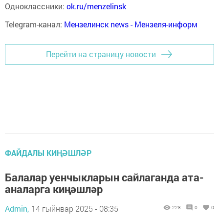
Одноклассники:
ok.ru/menzelinsk
Telegram-канал:
Мензелинск news - Мензеля-информ
Перейти на страницу новости
ФАЙДАЛЫ КИҢӘШЛӘР
Балалар уенчыкларын сайлаганда ата-
аналарга киңәшләр
Admin,
14 гыйнвар 2025 - 08:35
228
0
0