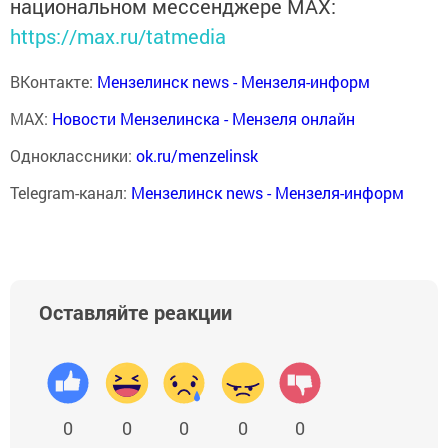
национальном мессенджере MАХ:
https://max.ru/tatmedia
ВКонтакте:
Мензелинск news - Мензеля-информ
MAX:
Новости Мензелинска - Мензеля онлайн
Одноклассники:
ok.ru/menzelinsk
Telegram-канал:
Мензелинск news - Мензеля-информ
Оставляйте реакции
0
0
0
0
0