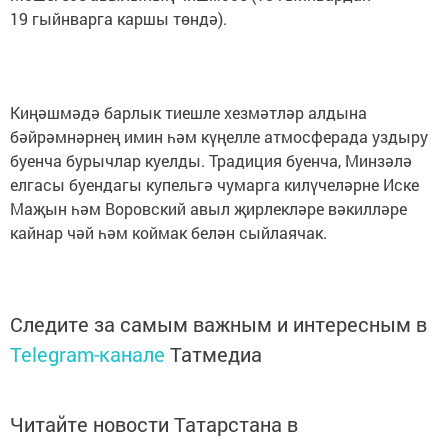
19 гыйнварга каршы төндә).
Киңәшмәдә барлык тиешле хезмәтләр алдына
бәйрәмнәрнең имин һәм күңелле атмосферада уздыру
буенча бурычлар куелды. Традиция буенча, Минзәлә
елгасы буендагы купельгә чумарга килүчеләрне Иске
Маҗын һәм Воровский авыл җирлекләре вәкилләре
кайнар чәй һәм коймак белән сыйлаячак.
Следите за самым важным и интересным в
Telegram-канале
Татмедиа
Читайте новости Татарстана в