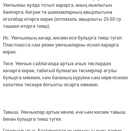
Уенчыкны кулда тотып карарга, аның ныклыгын
бәяләргә, бигрәк тә шакмакларның авырлыгына
игътибар итәргә кирәк (оптималь авырлыгы 25-50 гр
тәшкил итәргә тиеш).
Ис. Уенчыкның начар, кискен исе булырга тиеш түгел.
Пластмасса һәм резин уенчыкларны иснәп карарга
кирәк.
Төсе. Уенчык сайлаганда артык ачык төсләрдән
качарга кирәк, табигый булмаган төсмерләр агулы
булырга мөмкин, һәм баланың күрүенә һәм нерв-психик
халәтенә тискәре йогынты ясарга мөмкин.
Тавыш. Уенчыклар артык көчле, әче һәм кискен тавыш
белән булырга тиеш түгел.
Гигиеналылык. Бактерияләр җыелмасын өчен даими