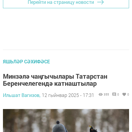
Перейти на страницу новости
ЯШЬЛӘР СӘХИФӘСЕ
Минзәлә чаңгычылары Татарстан
Беренчелегендә катнаштылар
Ильшат Вагизов,
12 гыйнвар 2025 - 17:31
355
0
0