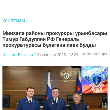
КӨН ТЕМАСЫ
Минзәлә районы прокуроры урынбасары
Тимур Габдуллин РФ Генераль
прокуратурасы бүләгенә лаек булды
Ильшат Вагизов,
13 гыйнвар 2025 - 13:37
290
0
0