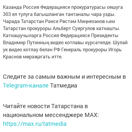
Казанда Россия Федерациясе прокуратурасы оешуга
303 ел тулуга багышланган тантаналы чара узды.
Чарада Татарстан Рәисе Рөстәм Миңнеханов һәм
Татарстан прокуроры Альберт Суяргулов катнашты.
Катнашучыларга Россия Федерациясе Президенты
Владимир Путинның видео котлавы күрсәтелде. Шулай
ук видео котлау белән РФ Генераль прокуроры Игорь
Краснов мөрәҗәгать итте.
Следите за самым важным и интересным в
Telegram-канале
Татмедиа
Читайте новости Татарстана в
национальном мессенджере MАХ:
https://max.ru/tatmedia