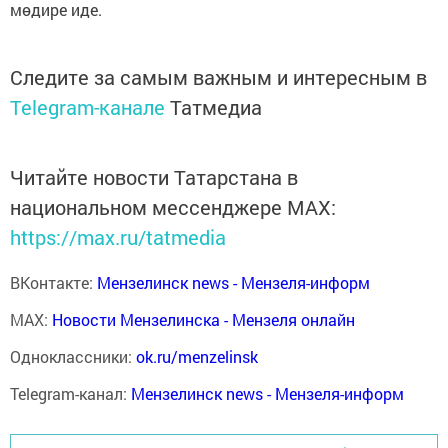
мөдире иде.
Следите за самым важным и интересным в
Telegram-канале
Татмедиа
Читайте новости Татарстана в
национальном мессенджере MАХ:
https://max.ru/tatmedia
ВКонтакте:
Мензелинск news - Мензеля-информ
MAX:
Новости Мензелинска - Мензеля онлайн
Одноклассники:
ok.ru/menzelinsk
Telegram-канал:
Мензелинск news - Мензеля-информ