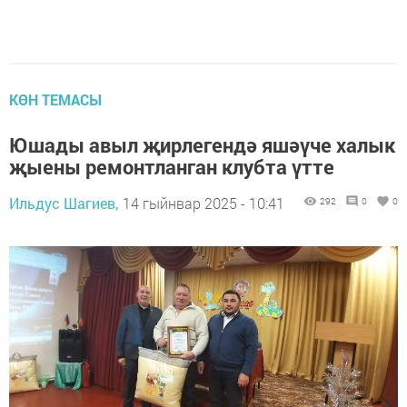
КӨН ТЕМАСЫ
Юшады авыл җирлегендә яшәүче халык
җыены ремонтланган клубта үтте
Ильдус Шагиев,
14 гыйнвар 2025 - 10:41
292
0
0