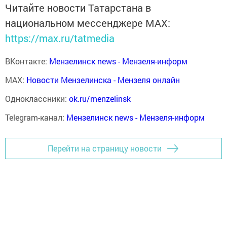
Читайте новости Татарстана в
национальном мессенджере MАХ:
https://max.ru/tatmedia
ВКонтакте:
Мензелинск news - Мензеля-информ
MAX:
Новости Мензелинска - Мензеля онлайн
Одноклассники:
ok.ru/menzelinsk
Telegram-канал:
Мензелинск news - Мензеля-информ
Перейти на страницу новости