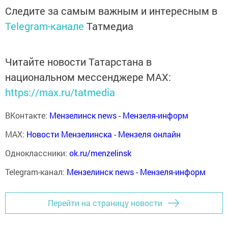
Следите за самым важным и интересным в
Telegram-канале
Татмедиа
Читайте новости Татарстана в
национальном мессенджере MАХ:
https://max.ru/tatmedia
ВКонтакте:
Мензелинск news - Мензеля-информ
MAX:
Новости Мензелинска - Мензеля онлайн
Одноклассники:
ok.ru/menzelinsk
Telegram-канал:
Мензелинск news - Мензеля-информ
Перейти на страницу новости