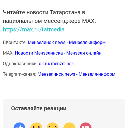
Читайте новости Татарстана в
национальном мессенджере MАХ:
https://max.ru/tatmedia
ВКонтакте:
Мензелинск news - Мензеля-информ
MAX:
Новости Мензелинска - Мензеля онлайн
Одноклассники:
ok.ru/menzelinsk
Telegram-канал:
Мензелинск news - Мензеля-информ
Оставляйте реакции