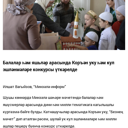
Балалар һәм яшьләр арасында Коръән уку һәм кул
эшләнмәләре конкурсы үткәрелде
Илшат Вагыйзов, “Минзәлә-информ”
Шушы көннәрдә Минзәлә шәһәре мәчетендә балалар һәм
яшүсмерләр арасында дини һәм милли тематикага кагылышлы
күргәзмә-бәйге булды. Катнашучылар арасында Коръән уку, “Безнең
мәчет” дип аталган рәсем, шулай ук кул эшләнмәләре һәм милли
ашлар пешерү буенча конкурс үткәрелде.