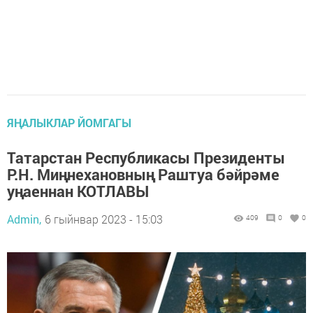
ЯҢАЛЫКЛАР ЙОМГАГЫ
Татарстан Республикасы Президенты
Р.Н. Миңнехановның Раштуа бәйрәме
уңаеннан КОТЛАВЫ
Admin,
6 гыйнвар 2023 - 15:03
409
0
0