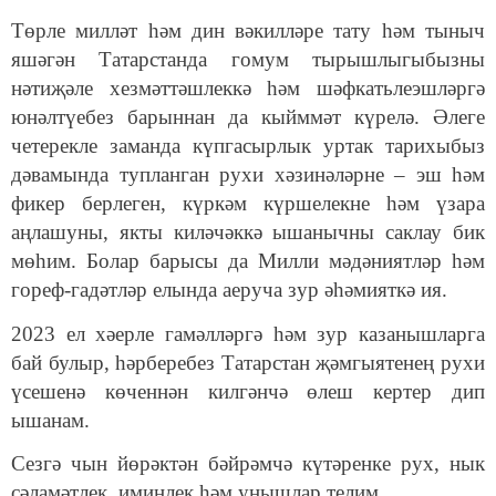
Төрле милләт һәм дин вәкилләре тату һәм тыныч
яшәгән Татарстанда гомум тырышлыгыбызны
нәтиҗәле хезмәттәшлеккә һәм шәфкатьлеэшләргә
юнәлтүебез барыннан да кыйммәт күрелә. Әлеге
четерекле заманда күпгасырлык уртак тарихыбыз
дәвамында тупланган рухи хәзинәләрне – эш һәм
фикер берлеген, күркәм күршелекне һәм үзара
аңлашуны, якты киләчәккә ышанычны саклау бик
мөһим. Болар барысы да Милли мәдәниятләр һәм
гореф-гадәтләр елында аеруча зур әһәмияткә ия.
2023 ел хәерле гамәлләргә һәм зур казанышларга
бай булыр, һәрберебез Татарстан җәмгыятенең рухи
үсешенә көченнән килгәнчә өлеш кертер дип
ышанам.
Сезгә чын йөрәктән бәйрәмчә күтәренке рух, нык
сәламәтлек, иминлек һәм уңышлар телим.