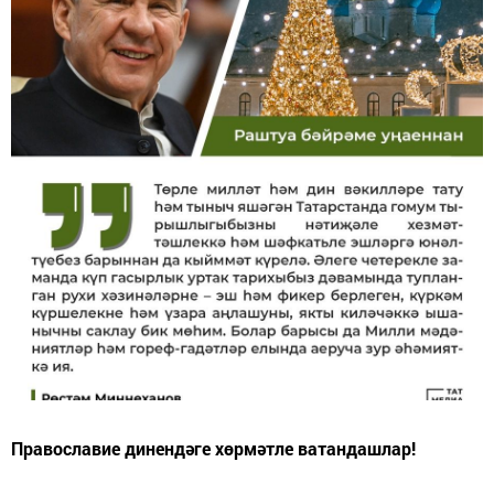
Православие динендәге хөрмәтле ватандашлар!