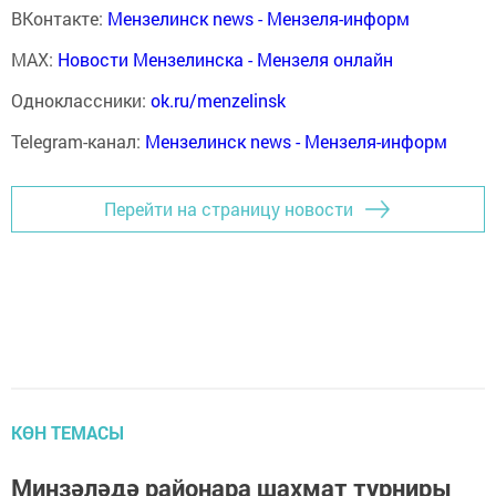
ВКонтакте:
Мензелинск news - Мензеля-информ
MAX:
Новости Мензелинска - Мензеля онлайн
Одноклассники:
ok.ru/menzelinsk
Telegram-канал:
Мензелинск news - Мензеля-информ
Перейти на страницу новости
КӨН ТЕМАСЫ
Минзәләдә районара шахмат турниры