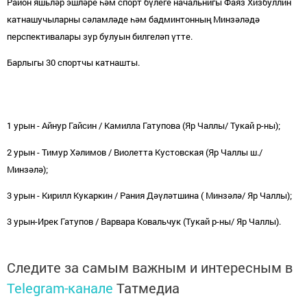
Район яшьләр эшләре һәм спорт бүлеге начальнигы Фаяз Хизбуллин
катнашучыларны сәламләде һәм бадминтонның Минзәләдә
перспективалары зур булуын билгеләп үтте.
Барлыгы 30 спортчы катнашты.
1 урын - Айнур Гайсин / Камилла Гатупова (Яр Чаллы/ Тукай р-ны);
2 урын - Тимур Хәлимов / Виолетта Кустовская (Яр Чаллы ш./
Минзәлә);
3 урын - Кирилл Кукаркин / Рания Дәүләтшина ( Минзәлә/ Яр Чаллы);
3 урын-Ирек Гатупов / Варвара Ковальчук (Тукай р-ны/ Яр Чаллы).
Следите за самым важным и интересным в
Telegram-канале
Татмедиа