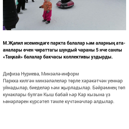
М.Җәлил исемендәге паркта балалар һәм аларның ата-
аналары өчен чираттагы шундый чараны 5 нче санлы
«Таңкай» балалар бакчасы коллективы уздырды.
Дифиза Нуриева, Минзәлә-информ
Паркка килгән минзәләлеләр төрле хәрәкәтчән уеннар
уйнадылар, биеделәр һәм җырладылар. Бәйрәмнең төп
кунаклары булган Кыш бабай һәр Кар кызына үз
һөнәрләрен күрсәтеп тәмле күчтәнәчләр алдылар.