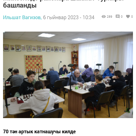
башланды
Ильшат Вагизов,
6 гыйнвар 2023 - 10:34
289
0
0
70 тән артык катнашучы килде