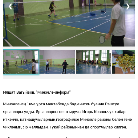
❮
❯
Илшат Вагыйзов, "Минзәлә-информ"
Минзәләнең 1нче урта мәктәбендә бадминтон буенча Раштуа
ярышлары узды. Ярышларны оештыручы Игорь Ковальчук хәбәр
иткәнчә, катнашучыларның географиясе Минзәлә районы белән генә
чикләнми, Яр Чаллыдан, Тукай районыннан да спортчылар килгән.