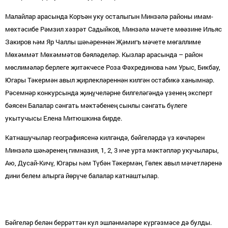
Малайлар арасында Коръән уку осталыгын Минзәлә районы имам-
мөхтәсибе Рәмзил хәзрәт Садыйков, Минзәлә мәчете мөәзине Ильяс
Закиров һәм Яр Чаллы шәһәреннән Җәмигъ мәчете мөгаллиме
Мөхәммәт Мөхәммәтов бәяләделәр. Кызлар арасында – район
мөслимәләр берлеге җитәкчесе Роза Фәхрединова һәм Урыс, Бикбау,
Югары Тәкермән авыл җирлекләреннән килгән остабикә ханымнар.
Рәсемнәр конкурсында җиңүчеләрне билгеләгәндә үзенең эксперт
бәясен Балалар сәнгать мәктәбенең сынлы сәнгать бүлеге
укытучысы Елена Митюшкина бирде.
Катнашучылар географиясенә килгәндә, бәйгеләрдә үз көчләрен
Минзәлә шәһәренең гимназия, 1, 2, 3 нче урта мәктәпләр укучылары,
Аю, Дусай-Кичү, Югары һәм Түбән Тәкермән, Гөлек авыл мәчетләренә
дини белем алырга йөрүче балалар катнаштылар.
Бәйгеләр белән беррәттән кул эшләнмәләре күргәзмәсе дә булды.