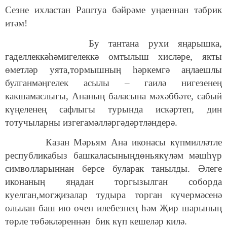
Сезне ихластан Раштуа бәйрәме уңаеннан тәбрик
итәм!
Бу тантана рухи яңарышка,
гаделлеккәһәмигелеккә омтылыш хисләре, якты
өметләр уята,тормышның һәркемгә аңлаешлы
булганмәңгелек асылы – гаилә нигезенең
какшамаслыгы, Ананың баласына мәхәббәте, сабый
күңеленең сафлыгы турында искәртеп, дин
тотучыларны изгегамәлләргәдәртләндерә.
Казан Мәрьям Ана иконасы күпмилләтле
республикабыз башкаласыныңдөньякүләм мәшһүр
символларыннан берсе буларак танылды. Әлеге
иконаның яңадан торгызылган соборда
куелган,могҗизалар тудыра торган күчермәсенә
олылап баш ию өчен илебезнең һәм Җир шарының
төрле төбәкләреннән бик күп кешеләр килә.