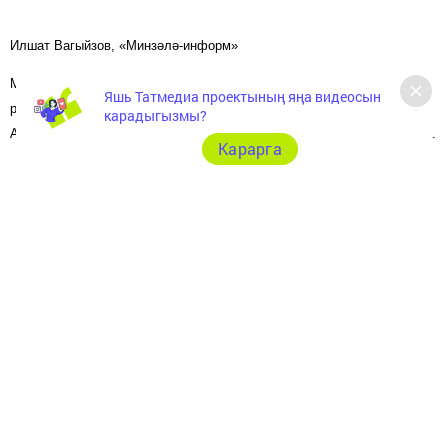
Илшат Вагыйзов, «Минзәлә-информ»
Минзәлә шәһәре Балалар иҗат йорты базасында шахмат буенча
Яшь Татмедиа проектының яңа видеосын
районара турнир башланды. Шәхси-команда ярышларында Минзәлә,
карадыгызмы?
Актаныш, Алабуга, Менделеевск районнары шахматчылары катнаша.
Карарга
Турнир башланыр алдыннан " Минзәлә - шахмат территориясе»
шахмат клубы җитәкчесе Азат Шагалиев ярыш кагыйд
әләрен
аңлатты, районның шахмат тормышы яңалыклары белән
таныштырды. Катнашучыларга сәламләү сүзе белән Минзәлә районы
башкарма комитеты җитәкчесе урынбасары Нэля Бикеева, район
яшьләр эшләре һәм спорт бүлеге начальнигы Фаяз Хизбуллин,
балалар иҗаты йорты директоры Рөстәм Ялаев мөрәҗәгать итте.
Ярышларның масштаблылыгы сәбәпле, уеннар берьюлы 5 кабинетта
уза. Нәтиҗә
ләр
турында соңрак хәбәр итәрбез.