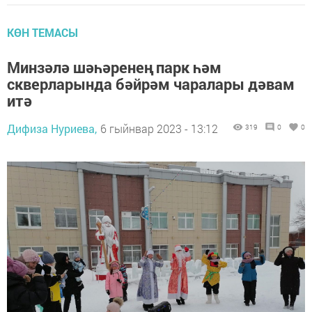
КӨН ТЕМАСЫ
Минзәлә шәһәренең парк һәм
скверларында бәйрәм чаралары дәвам
итә
Дифиза Нуриева,
6 гыйнвар 2023 - 13:12
319
0
0