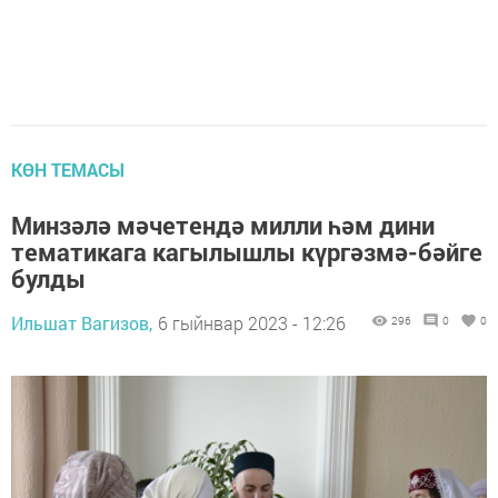
КӨН ТЕМАСЫ
Минзәлә мәчетендә милли һәм дини
тематикага кагылышлы күргәзмә-бәйге
булды
Ильшат Вагизов,
6 гыйнвар 2023 - 12:26
296
0
0