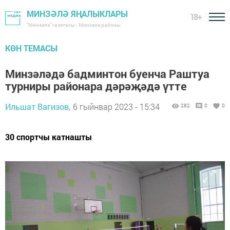
МИНЗӘЛӘ ЯҢАЛЫКЛАРЫ
18+
"Минзәлә" газетасы - Минзәлә районы
КӨН ТЕМАСЫ
Минзәләдә бадминтон буенча Раштуа
турниры районара дәрәҗәдә үтте
Ильшат Вагизов,
6 гыйнвар 2023 - 15:34
282
0
0
30 спортчы катнашты