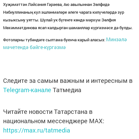
Хуҗәмәттән Ләйсәния Гәрәева, Аю авылыннан Зөлфидә
Нәбиуллинаның кул эшләнмәләре әлеге чарага килүчеләрдә зур
кызыксыну уятты. Шулай ук бүгенге көндә мәрхүм Зөлфия
Мөхәммәтдинова ясап калдырган шамаиллар күргәзмәсе дә булды.
Минзәлә
Фотоларны түбәндәге сылтама буенча карый аласыз:
мәчетендә бәйге-күргәзмә
Следите за самым важным и интересным в
Telegram-канале
Татмедиа
Читайте новости Татарстана в
национальном мессенджере MАХ:
https://max.ru/tatmedia